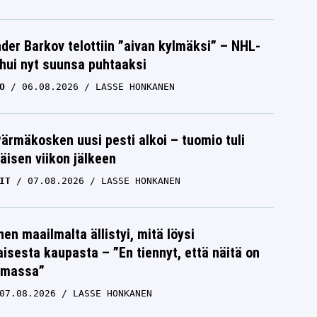
der Barkov telottiin ”aivan kylmäksi” – NHL-
uhui nyt suunsa puhtaaksi
O
06.08.2026
LASSE HONKANEN
Pärmäkosken uusi pesti alkoi – tuomio tuli
isen viikon jälkeen
IT
07.08.2026
LASSE HONKANEN
nen maailmalta ällistyi, mitä löysi
isesta kaupasta – ”En tiennyt, että näitä on
emassa”
07.08.2026
LASSE HONKANEN