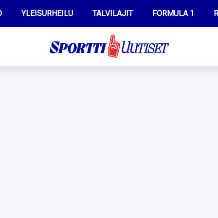
O
YLEISURHEILU
TALVILAJIT
FORMULA 1
R
WILMA HELTELÄ
IIVO NISKANEN
MUSTAFE MUUSE
KERTTU NISKANEN