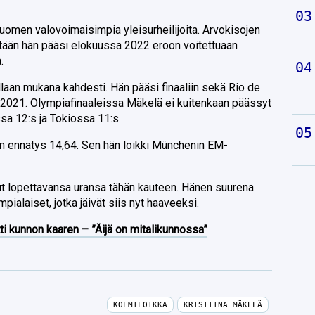
uomen valovoimaisimpia yleisurheilijoita. Arvokisojen
ään hän pääsi elokuussa 2022 eroon voitettuaan
.
laan mukana kahdesti. Hän pääsi finaaliin sekä Rio de
2021. Olympiafinaaleissa Mäkelä ei kuitenkaan päässyt
ssa 12:s ja Tokiossa 11:s.
 ennätys 14,64. Sen hän loikki Münchenin EM-
ut lopettavansa uransa tähän kauteen. Hänen suurena
mpialaiset, jotka jäivät siis nyt haaveeksi.
ti kunnon kaaren – ”Äijä on mitalikunnossa”
KOLMILOIKKA
KRISTIINA MÄKELÄ