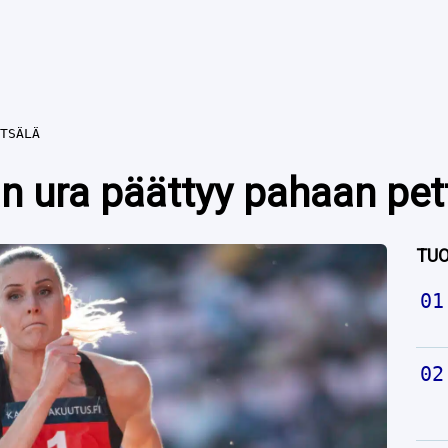
TSÄLÄ
än ura päättyy pahaan p
TUO