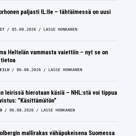
orhonen paljasti IL:lle – tähtäimessä on uusi
IT
05.08.2026
LASSE HONKANEN
lma Heltelän vammasta vaiettiin – nyt se on
 tietoa
EILU
06.08.2026
LASSE HONKANEN
n leirissä hierotaan käsiä – NHL:stä voi tippua
hvistus: ”Käsittämätön”
O
06.08.2026
LASSE HONKANEN
Solbergin mallirakas vähäpukeisena Suomessa