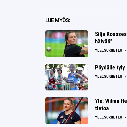
Facebook
LUE MYÖS:
Twitter
Silja Kososes
häivää”
Whatsapp
YLEISURHEILU
Pöydälle tyly
YLEISURHEILU
Yle: Wilma He
tietoa
YLEISURHEILU