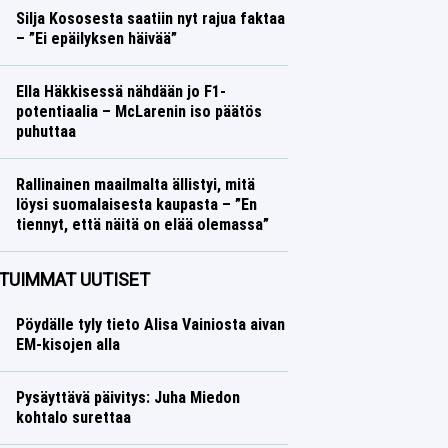
Silja Kososesta saatiin nyt rajua faktaa
– ”Ei epäilyksen häivää”
Yleisurheilu
Lasse Honkanen
Ella Häkkisessä nähdään jo F1-
potentiaalia – McLarenin iso päätös
puhuttaa
Formula 1
Lasse Honkanen
Rallinainen maailmalta ällistyi, mitä
löysi suomalaisesta kaupasta – ”En
tiennyt, että näitä on elää olemassa”
Ralli
Lasse Honkanen
TUIMMAT UUTISET
Pöydälle tyly tieto Alisa Vainiosta aivan
EM-kisojen alla
Pysäyttävä päivitys: Juha Miedon
kohtalo surettaa