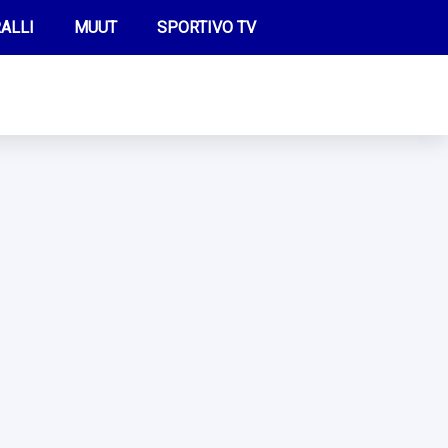
ALLI
MUUT
SPORTIVO TV
FUTIS
KAMPPAILU
OLYMPIALAISET