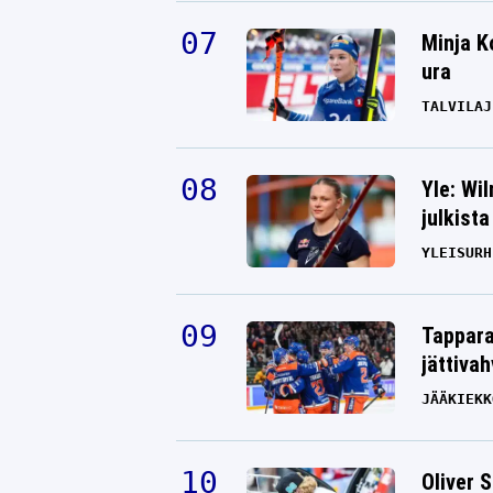
Minja K
ura
TALVILAJ
Yle: Wi
julkista
YLEISURH
Tappara
jättiva
JÄÄKIEKK
Oliver 