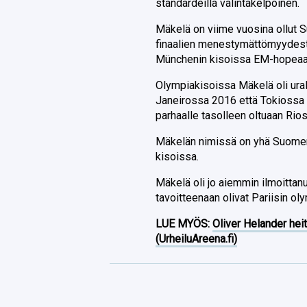
standardeilla valintakelpoinen.
Mäkelä on viime vuosina ollut S
finaalien menestymättömyydest
Münchenin kisoissa EM-hopeaa
Olympiakisoissa Mäkelä oli ural
Janeirossa 2016 että Tokiossa 
parhaalle tasolleen oltuaan Rio
Mäkelän nimissä on yhä Suomen
kisoissa.
Mäkelä oli jo aiemmin ilmoittan
tavoitteenaan olivat Pariisin oly
LUE MYÖS:
Oliver Helander heit
(UrheiluAreena.fi)