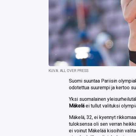
KUVA: ALL OVER PRESS
Suomi suuntaa Pariisin olympiaki
odotettua suurempi ja kertoo s
Yksi suomalainen yleisurheilutä
Mäkelä
ei tullut valituksi olympi
Mäkelä, 32, ei kyennyt rikkoma
tuloksensa oli sen verran heikko
ei voinut Mäkelää kisoihin vali