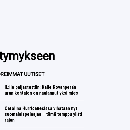
ettymykseen
REIMMAT UUTISET
IL:lle paljastettiin: Kalle Rovanperän
uran kohtalon on naulannut yksi mies
Ralli
Lasse Honkanen
Carolina Hurricanesissa vihataan nyt
suomalaispelaajaa – tämä temppu ylitti
rajan
Jääkiekko
Lasse Honkanen