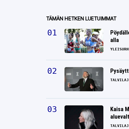
TÄMÄN HETKEN LUETUIMMAT
Pöydäll
alla
YLEISURH
Pysäytt
TALVILAJ
Kaisa M
alueval
TALVILAJ