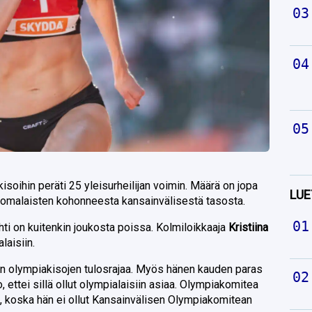
soihin peräti 25 yleisurheilijan voimin. Määrä on jopa
LUE
uomalaisten kohonneesta kansainvälisestä tasosta.
hti on kuitenkin joukosta poissa. Kolmiloikkaaja
Kristiina
alaisiin.
an olympiakisojen tulosrajaa. Myös hänen kauden paras
, ettei sillä ollut olympialaisiin asiaa. Olympiakomitea
ta, koska hän ei ollut Kansainvälisen Olympiakomitean