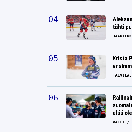
Aleksan
tähti p
JÄÄKIEKK
Krista 
ensimmä
TALVILAJ
Rallinai
suomala
elää ol
RALLI