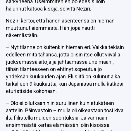
särkyneenä. Useimmiten en oo edes silloin
halunnut katsoa kisoja, selvitti Neziri.
Neziri kertoi, että hänen asenteensa on hieman
muuttunut aiemmasta. Hän jopa nautti
näkemästään.
– Nyt tilanne on kuitenkin hieman eri. Vaikka tekisin
edelleen mitä tahansa, jotta olisin itse ollut viivalla
juoksemassa aitoja ja jahtaamassa unelmaani,
tähän tilanteeseen on ehtinyt sopeutua jo
yhdeksän kuukauden ajan. Eli siitä on kulunut aika
tarkalleen 9 kuukautta, kun Japanissa mulla katkesi
eturistiside kokonaan.
– Olo ei ollutkaan niin surullinen kuin etukäteen
aattelin. Päinvastoin – mulla oli oikeastaan tosi kiva
ilta fiilistellä muiden suorituksia. Ja varmaan
ensimmäistä kertaa elämässäni olin kisoissa