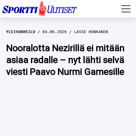
EM-YLEISURHEILU
YLEISURHEILU
04.06.2026
LASSE HONKANEN
JÄÄKIEKKO
Nooralotta Nezirillä ei mitään
asiaa radalle – nyt lähti selvä
YLEISURHEILU
viesti Paavo Nurmi Gamesille
TALVILAJIT
WILMA HELTELÄ
FORMULA 1
MUSTAFE MUUSE
IIVO NISKANEN
RALLI
KERTTU NISKANEN
MUUT