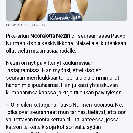
KUVA: ALL OVER PRESS
Pika-aituri
Nooralotta Neziri
oli seuraamassa Paavo
Nurmen kisoja keskiviikkona. Naisella ei kuitenkaan
ollut vielä mitään asiaa radalle.
Neziri on nyt päivittänyt kuulumisiaan
Instagramissa. Hän myönsi, ettei kisojen
seuraaminen loukkaantuneena ole aiemmin ollut
hänen mielipuuhaansa. Hän julkaisi yhteiskuvan
kumppaninsa kanssa ja kirjoitti pitkän päivityksen.
– Olin eilen katsojana Paavo Nurmen kisoissa. Ne,
jotka ovat seuranneet mun tarinaa, tietävät, että oon
valitettavan monta kertaa ollut tilanteessa, jossa
katson tärkeitä kisoja kotisohvalta sydän