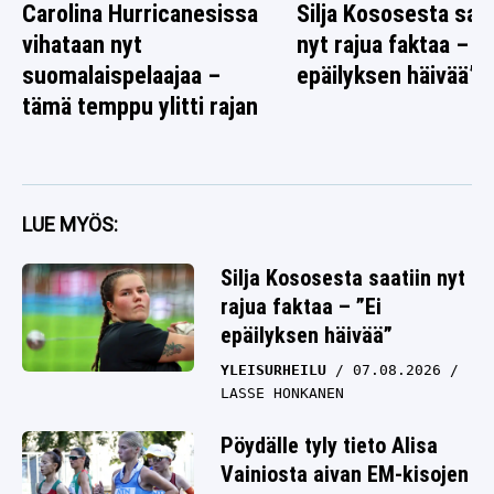
Carolina Hurricanesissa
Silja Kososesta saat
vihataan nyt
nyt rajua faktaa – ”E
suomalaispelaajaa –
epäilyksen häivää”
tämä temppu ylitti rajan
LUE MYÖS:
Silja Kososesta saatiin nyt
rajua faktaa – ”Ei
epäilyksen häivää”
YLEISURHEILU
07.08.2026
LASSE HONKANEN
Pöydälle tyly tieto Alisa
Vainiosta aivan EM-kisojen