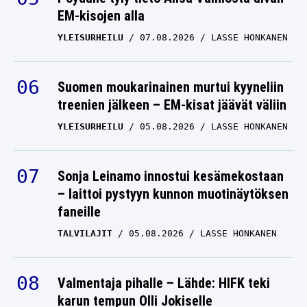
EM-kisojen alla
YLEISURHEILU
07.08.2026
LASSE HONKANEN
Suomen moukarinainen murtui kyyneliin
treenien jälkeen – EM-kisat jäävät väliin
YLEISURHEILU
05.08.2026
LASSE HONKANEN
Sonja Leinamo innostui kesämekostaan
– laittoi pystyyn kunnon muotinäytöksen
faneille
TALVILAJIT
05.08.2026
LASSE HONKANEN
Valmentaja pihalle – Lähde: HIFK teki
karun tempun Olli Jokiselle