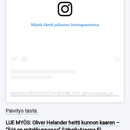
Näytä tämä julkaisu Instagramissa
Henkilön NOORALOTTA NEZIRI, OLY (@nooralotta) jakama julkaisu
Päivitys tästä.
LUE MYÖS:
Oliver Helander heitti kunnon kaaren –
”Äijä on mitalikunnossa” (UrheiluAreena.fi)