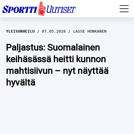
EM-YLEISURHEILU
YLEISURHEILU
07.05.2026
LASSE HONKANEN
JÄÄKIEKKO
Paljastus: Suomalainen
keihäsässä heitti kunnon
YLEISURHEILU
mahtisiivun – nyt näyttää
TALVILAJIT
WILMA HELTELÄ
hyvältä
FORMULA 1
MUSTAFE MUUSE
IIVO NISKANEN
RALLI
KERTTU NISKANEN
MUUT