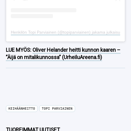
Henkilön Topi Parviainen (@topiparviainen) jakama julkaisu
LUE MYÖS:
Oliver Helander heitti kunnon kaaren –
”Äijä on mitalikunnossa” (UrheiluAreena.fi)
KEIHÄÄNHEITTO
TOPI PARVIAINEN
TUOREIMMAT UUTISET