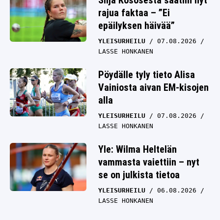
Silja Kososesta saatiin nyt
rajua faktaa – ”Ei
epäilyksen häivää”
YLEISURHEILU
07.08.2026
LASSE HONKANEN
Pöydälle tyly tieto Alisa
Vainiosta aivan EM-kisojen
alla
YLEISURHEILU
07.08.2026
LASSE HONKANEN
Yle: Wilma Heltelän
vammasta vaiettiin – nyt
se on julkista tietoa
YLEISURHEILU
06.08.2026
LASSE HONKANEN