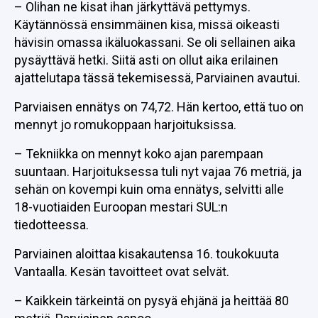
– Olihan ne kisat ihan järkyttävä pettymys.
Käytännössä ensimmäinen kisa, missä oikeasti
hävisin omassa ikäluokassani. Se oli sellainen aika
pysäyttävä hetki. Siitä asti on ollut aika erilainen
ajattelutapa tässä tekemisessä, Parviainen avautui.
Parviaisen ennätys on 74,72. Hän kertoo, että tuo on
mennyt jo romukoppaan harjoituksissa.
– Tekniikka on mennyt koko ajan parempaan
suuntaan. Harjoituksessa tuli nyt vajaa 76 metriä, ja
sehän on kovempi kuin oma ennätys, selvitti alle
18-vuotiaiden Euroopan mestari SUL:n
tiedotteessa.
Parviainen aloittaa kisakautensa 16. toukokuuta
Vantaalla. Kesän tavoitteet ovat selvät.
– Kaikkein tärkeintä on pysyä ehjänä ja heittää 80