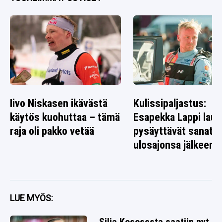
Iivo Niskasen ikävästä
Kulissipaljastus:
käytös kuohuttaa – tämä
Esapekka Lappi laus
raja oli pakko vetää
pysäyttävät sanat
ulosajonsa jälkeen
LUE MYÖS: