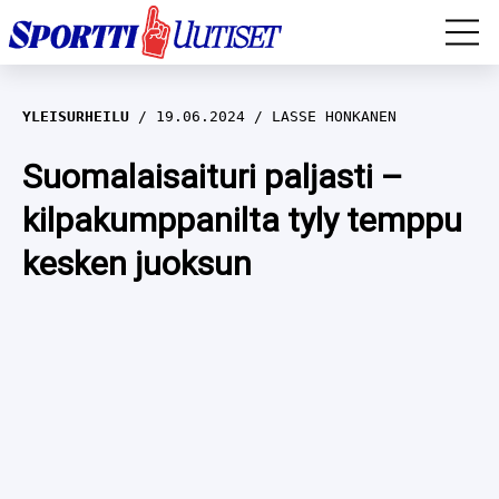
EM-YLEISURHEILU
YLEISURHEILU
19.06.2024
LASSE HONKANEN
JÄÄKIEKKO
Suomalaisaituri paljasti –
kilpakumppanilta tyly temppu
YLEISURHEILU
kesken juoksun
TALVILAJIT
WILMA HELTELÄ
FORMULA 1
MUSTAFE MUUSE
IIVO NISKANEN
RALLI
KERTTU NISKANEN
MUUT