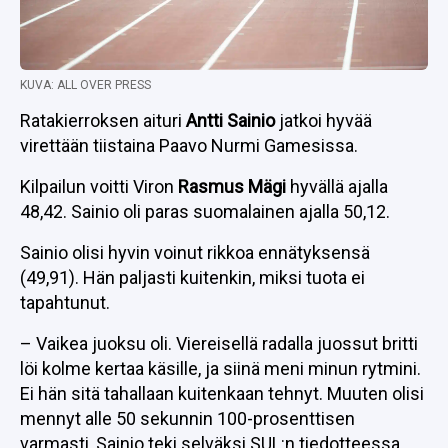
KUVA: ALL OVER PRESS
Ratakierroksen aituri
Antti Sainio
jatkoi hyvää
virettään tiistaina Paavo Nurmi Gamesissa.
Kilpailun voitti Viron
Rasmus Mägi
hyvällä ajalla
48,42. Sainio oli paras suomalainen ajalla 50,12.
Sainio olisi hyvin voinut rikkoa ennätyksensä
(49,91). Hän paljasti kuitenkin, miksi tuota ei
tapahtunut.
– Vaikea juoksu oli. Viereisellä radalla juossut britti
löi kolme kertaa käsille, ja siinä meni minun rytmini.
Ei hän sitä tahallaan kuitenkaan tehnyt. Muuten olisi
mennyt alle 50 sekunnin 100-prosenttisen
varmasti, Sainio teki selväksi SUL:n tiedotteessa.