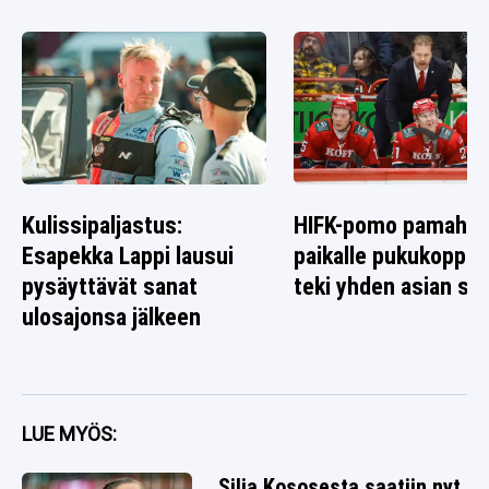
Kulissipaljastus:
HIFK-pomo pamahti
Esapekka Lappi lausui
paikalle pukukoppiin
pysäyttävät sanat
teki yhden asian sel
ulosajonsa jälkeen
LUE MYÖS:
Silja Kososesta saatiin nyt