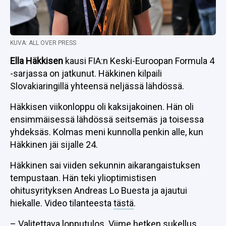
KUVA: ALL OVER PRESS
Ella Häkkisen
kausi FIA:n Keski-Euroopan Formula 4
-sarjassa on jatkunut. Häkkinen kilpaili
Slovakiaringillä yhteensä neljässä lähdössä.
Häkkisen viikonloppu oli kaksijakoinen. Hän oli
ensimmäisessä lähdössä seitsemäs ja toisessa
yhdeksäs. Kolmas meni kunnolla penkin alle, kun
Häkkinen jäi sijalle 24.
Häkkinen sai viiden sekunnin aikarangaistuksen
tempustaan. Hän teki ylioptimistisen
ohitusyrityksen Andreas Lo Buesta ja ajautui
hiekalle. Video tilanteesta
tästä
.
– Valitettava lopputulos. Viime hetken sukellus