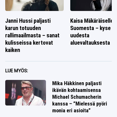
Janni Hussi paljasti
Kaisa Mäkäräiselle 
karun totuuden
Suomesta – kyse
rallimaailmasta – sanat
uudesta
kulisseissa kertovat
aluevaltauksesta
kaiken
LUE MYÖS:
Mika Häkkinen paljasti
ikävän kohtaamisensa
Michael Schumacherin
kanssa – ”Mielessä pyöri
monia eri asioita”