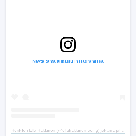
Näytä tämä julkaisu Instagramissa
Henkilön Ella Häkkinen (@ellahakkinenracing) jakama julkaisu