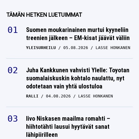
TÄMÄN HETKEN LUETUIMMAT
Suomen moukarinainen murtui kyyneliin
treenien jälkeen – EM-kisat jäävät väliin
YLEISURHEILU
05.08.2026
LASSE HONKANEN
Juha Kankkunen vahvisti Ylelle: Toyotan
suomalaiskuskin kohtalo naulattu, nyt
odotetaan vain yhtä ulostuloa
RALLI
04.08.2026
LASSE HONKANEN
Iivo Niskasen maailma romahti –
hiihtotähti lausui hyytävät sanat
lähipiirilleen