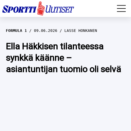
EM-YLEISURHEILU
FORMULA 1
09.06.2026
LASSE HONKANEN
JÄÄKIEKKO
Ella Häkkisen tilanteessa
synkkä käänne –
YLEISURHEILU
asiantuntijan tuomio oli selvä
TALVILAJIT
WILMA HELTELÄ
FORMULA 1
MUSTAFE MUUSE
IIVO NISKANEN
RALLI
KERTTU NISKANEN
MUUT