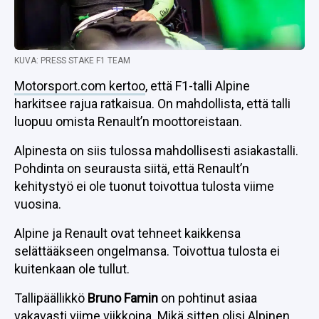
KUVA: PRESS STAKE F1 TEAM
Motorsport.com kertoo
, että F1-talli Alpine
harkitsee rajua ratkaisua. On mahdollista, että talli
luopuu omista Renault’n moottoreistaan.
Alpinesta on siis tulossa mahdollisesti asiakastalli.
Pohdinta on seurausta siitä, että Renault’n
kehitystyö ei ole tuonut toivottua tulosta viime
vuosina.
Alpine ja Renault ovat tehneet kaikkensa
selättääkseen ongelmansa. Toivottua tulosta ei
kuitenkaan ole tullut.
Tallipäällikkö
Bruno Famin
on pohtinut asiaa
vakavasti viime viikkoina. Mikä sitten olisi Alpinen