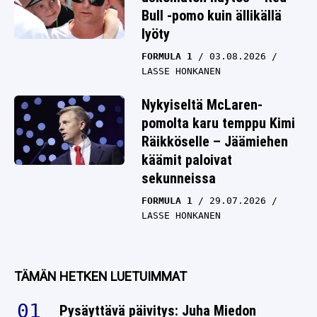
Bull -pomo kuin ällikällä
lyöty
FORMULA 1
03.08.2026
LASSE HONKANEN
Nykyiseltä McLaren-
pomolta karu temppu Kimi
Räikköselle – Jäämiehen
käämit paloivat
sekunneissa
FORMULA 1
29.07.2026
LASSE HONKANEN
TÄMÄN HETKEN LUETUIMMAT
Pysäyttävä päivitys: Juha Miedon