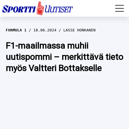
EM-YLEISURHEILU
FORMULA 1
18.06.2024
LASSE HONKANEN
JÄÄKIEKKO
F1-maailmassa muhii
uutispommi – merkittävä tieto
YLEISURHEILU
myös Valtteri Bottakselle
TALVILAJIT
WILMA HELTELÄ
FORMULA 1
MUSTAFE MUUSE
IIVO NISKANEN
RALLI
KERTTU NISKANEN
MUUT