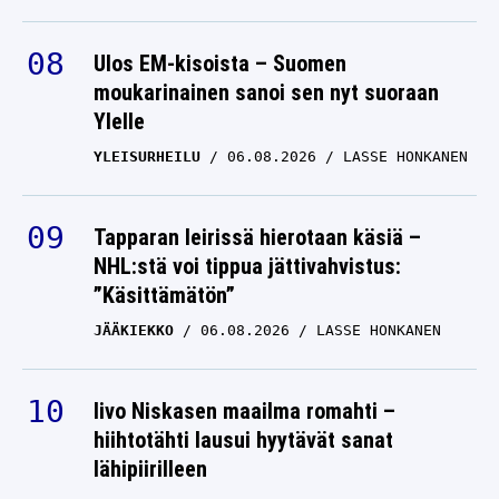
Ulos EM-kisoista – Suomen
moukarinainen sanoi sen nyt suoraan
Ylelle
YLEISURHEILU
06.08.2026
LASSE HONKANEN
Tapparan leirissä hierotaan käsiä –
NHL:stä voi tippua jättivahvistus:
”Käsittämätön”
JÄÄKIEKKO
06.08.2026
LASSE HONKANEN
Iivo Niskasen maailma romahti –
hiihtotähti lausui hyytävät sanat
lähipiirilleen