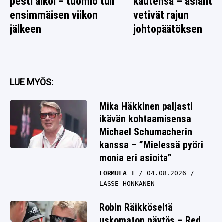
pesti alkoi – tuomio tuli
kautensa – asiantun
ensimmäisen viikon
vetivät rajun
jälkeen
johtopäätöksen
LUE MYÖS:
Mika Häkkinen paljasti
ikävän kohtaamisensa
Michael Schumacherin
kanssa – ”Mielessä pyöri
monia eri asioita”
FORMULA 1
04.08.2026
LASSE HONKANEN
Robin Räikköseltä
uskomaton näytös – Red