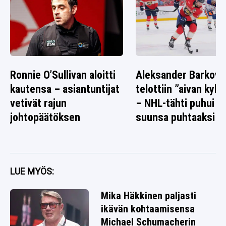
Ronnie O’Sullivan aloitti
Aleksander Barkov
kautensa – asiantuntijat
telottiin ”aivan kyl
vetivät rajun
– NHL-tähti puhui n
johtopäätöksen
suunsa puhtaaksi
LUE MYÖS:
Mika Häkkinen paljasti
ikävän kohtaamisensa
Michael Schumacherin