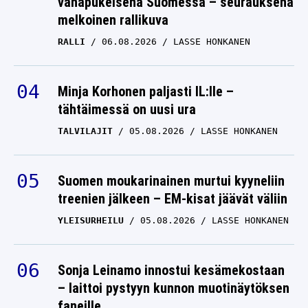
vähäpukeisena Suomessa – seurauksena
melkoinen rallikuva
RALLI
06.08.2026
LASSE HONKANEN
Minja Korhonen paljasti IL:lle –
tähtäimessä on uusi ura
TALVILAJIT
05.08.2026
LASSE HONKANEN
Suomen moukarinainen murtui kyyneliin
treenien jälkeen – EM-kisat jäävät väliin
YLEISURHEILU
05.08.2026
LASSE HONKANEN
Sonja Leinamo innostui kesämekostaan
– laittoi pystyyn kunnon muotinäytöksen
faneille