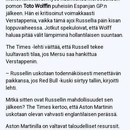
pomon
Toto Wolffin
puheisiin Espanjan GP:n
jälkeen. Hän ei kritisoinut voimakkaasti
Verstappenia, vaikka tämä ajoi Russellia päin kisan
loppuvaiheessa. Jotkut spekuloivat, että Wolff
haluaa pitää välit lämpiminä hollantilaisen suuntaan.
The Times -lehti väittää, että Russell tekee
luultavasti tilaa, jos Mersu saa hankittua
Verstappenin.
– Russellin uskotaan todennäköisesti menettävän
paikkansa, jos Red Bull -kuski siirtyy talliin, kirjoitti
lehti.
Mitkä sitten ovat Russellin mahdollisuudet sen
jälkeen? The Times kertoo, että Aston Martinin
uskotaan olevan vahvasti englantilaisen perässä.
Aston Martinilla on valtavat taloudelliset resurssit.