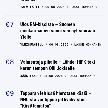
TALVILAJIT
05.08.2026
LASSE HONKANEN
Ulos EM-kisoista – Suomen
moukarinainen sanoi sen nyt suoraan
Ylelle
YLEISURHEILU
06.08.2026
LASSE HONKANEN
Valmentaja pihalle – Lähde: HIFK teki
karun tempun Olli Jokiselle
JÄÄKIEKKO
05.08.2026
LASSE HONKANEN
Tapparan leirissä hierotaan käsiä –
NHL:stä voi tippua jättivahvistus:
”Käsittämätön”