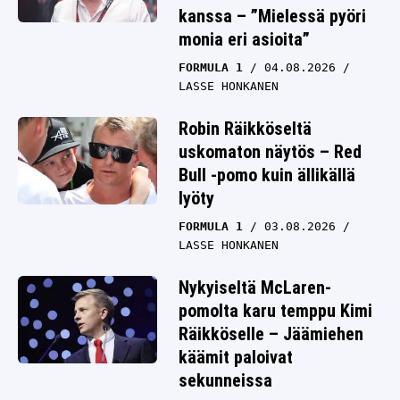
kanssa – ”Mielessä pyöri
monia eri asioita”
FORMULA 1
04.08.2026
LASSE HONKANEN
Robin Räikköseltä
uskomaton näytös – Red
Bull -pomo kuin ällikällä
lyöty
FORMULA 1
03.08.2026
LASSE HONKANEN
Nykyiseltä McLaren-
pomolta karu temppu Kimi
Räikköselle – Jäämiehen
käämit paloivat
sekunneissa