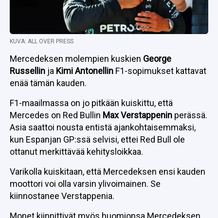
KUVA: ALL OVER PRESS
Mercedeksen molempien kuskien
George
Russellin
ja
Kimi Antonellin
F1-sopimukset kattavat
enää tämän kauden.
F1-maailmassa on jo pitkään kuiskittu, että
Mercedes on Red Bullin
Max Verstappenin
perässä.
Asia saattoi nousta entistä ajankohtaisemmaksi,
kun Espanjan GP:ssä selvisi, ettei Red Bull ole
ottanut merkittävää kehitysloikkaa.
Varikolla kuiskitaan, että Mercedeksen ensi kauden
moottori voi olla varsin ylivoimainen. Se
kiinnostanee Verstappenia.
Monet kiinnittivät myös huomionsa Mercedeksen