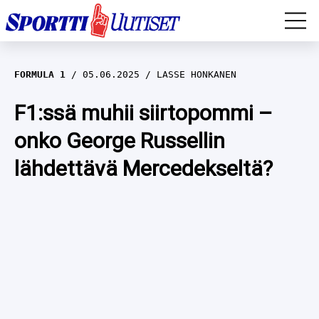
EM-YLEISURHEILU
FORMULA 1
05.06.2025
LASSE HONKANEN
JÄÄKIEKKO
F1:ssä muhii siirtopommi –
onko George Russellin
YLEISURHEILU
lähdettävä Mercedekseltä?
TALVILAJIT
WILMA HELTELÄ
FORMULA 1
MUSTAFE MUUSE
IIVO NISKANEN
RALLI
KERTTU NISKANEN
MUUT