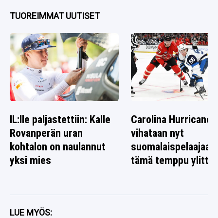
TUOREIMMAT UUTISET
IL:lle paljastettiin: Kalle
Carolina Hurricanes
Rovanperän uran
vihataan nyt
kohtalon on naulannut
suomalaispelaajaa 
yksi mies
tämä temppu ylitti r
LUE MYÖS: