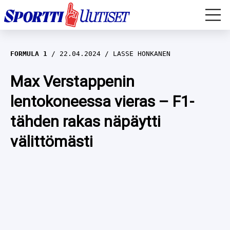
EM-YLEISURHEILU
FORMULA 1
22.04.2024
LASSE HONKANEN
JÄÄKIEKKO
Max Verstappenin
lentokoneessa vieras – F1-
YLEISURHEILU
tähden rakas näpäytti
TALVILAJIT
WILMA HELTELÄ
välittömästi
FORMULA 1
MUSTAFE MUUSE
IIVO NISKANEN
RALLI
KERTTU NISKANEN
MUUT