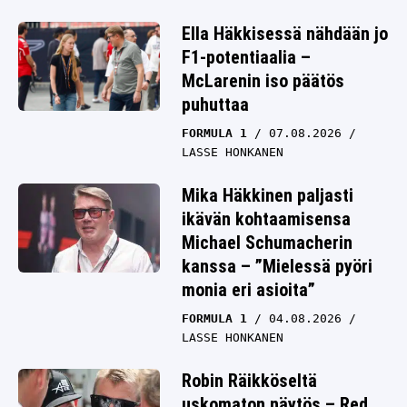
Ella Häkkisessä nähdään jo
F1-potentiaalia –
McLarenin iso päätös
puhuttaa
FORMULA 1
07.08.2026
LASSE HONKANEN
Mika Häkkinen paljasti
ikävän kohtaamisensa
Michael Schumacherin
kanssa – ”Mielessä pyöri
monia eri asioita”
FORMULA 1
04.08.2026
LASSE HONKANEN
Robin Räikköseltä
uskomaton näytös – Red