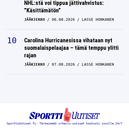
NHL:stä voi tippua jättivahvistus:
”Käsittämätön”
JÄÄKIEKKO
06.08.2026
LASSE HONKANEN
Carolina Hurricanesissa vihataan nyt
suomalaispelaajaa – tämä temppu ylitti
rajan
JÄÄKIEKKO
07.08.2026
LASSE HONKANEN
SporttiUutiset.fi: Tärkeimmät urheilu-uutiset kootusti sinulle 24/7