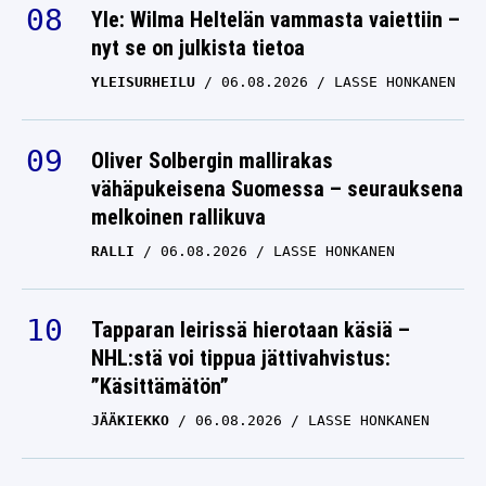
Yle: Wilma Heltelän vammasta vaiettiin –
nyt se on julkista tietoa
YLEISURHEILU
06.08.2026
LASSE HONKANEN
Oliver Solbergin mallirakas
vähäpukeisena Suomessa – seurauksena
melkoinen rallikuva
RALLI
06.08.2026
LASSE HONKANEN
Tapparan leirissä hierotaan käsiä –
NHL:stä voi tippua jättivahvistus:
”Käsittämätön”
JÄÄKIEKKO
06.08.2026
LASSE HONKANEN