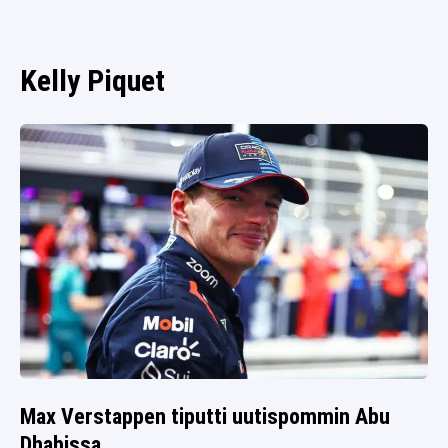
SPORTIVO TV
FUTIS
KAMPPAILU
Kelly Piquet
OLYMPIALAISET
Max Verstappen tiputti uutispommin Abu
Dhabissa.