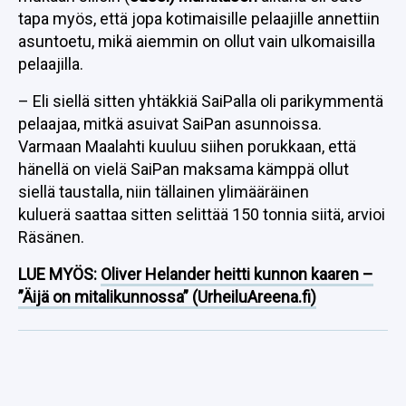
tapa myös, että jopa kotimaisille pelaajille annettiin
asuntoetu, mikä aiemmin on ollut vain ulkomaisilla
pelaajilla.
– Eli siellä sitten yhtäkkiä SaiPalla oli parikymmentä
pelaajaa, mitkä asuivat SaiPan asunnoissa.
Varmaan Maalahti kuuluu siihen porukkaan, että
hänellä on vielä SaiPan maksama kämppä ollut
siellä taustalla, niin tällainen ylimääräinen
kuluerä saattaa sitten selittää 150 tonnia siitä, arvioi
Räsänen.
LUE MYÖS:
Oliver Helander heitti kunnon kaaren –
”Äijä on mitalikunnossa” (UrheiluAreena.fi)