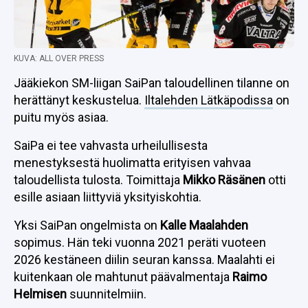
KUVA: ALL OVER PRESS
Jääkiekon SM-liigan SaiPan taloudellinen tilanne on
herättänyt keskustelua.
Iltalehden Lätkäpodissa
on
puitu myös asiaa.
SaiPa ei tee vahvasta urheilullisesta
menestyksestä huolimatta erityisen vahvaa
taloudellista tulosta. Toimittaja
Mikko Räsänen
otti
esille asiaan liittyviä yksityiskohtia.
Yksi SaiPan ongelmista on
Kalle Maalahden
sopimus. Hän teki vuonna 2021 peräti vuoteen
2026 kestäneen diilin seuran kanssa. Maalahti ei
kuitenkaan ole mahtunut päävalmentaja
Raimo
Helmisen
suunnitelmiin.