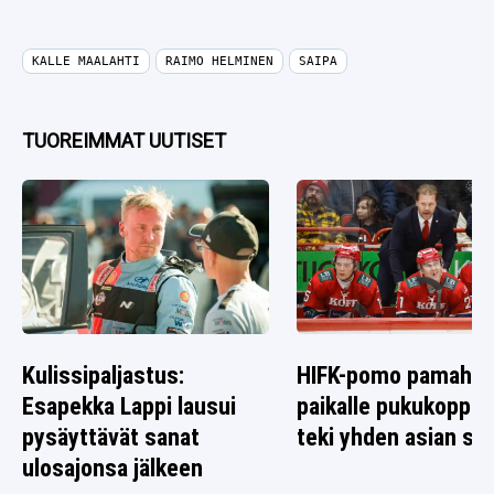
KALLE MAALAHTI
RAIMO HELMINEN
SAIPA
TUOREIMMAT UUTISET
Kulissipaljastus:
HIFK-pomo pamahti
Esapekka Lappi lausui
paikalle pukukoppiin
pysäyttävät sanat
teki yhden asian sel
ulosajonsa jälkeen