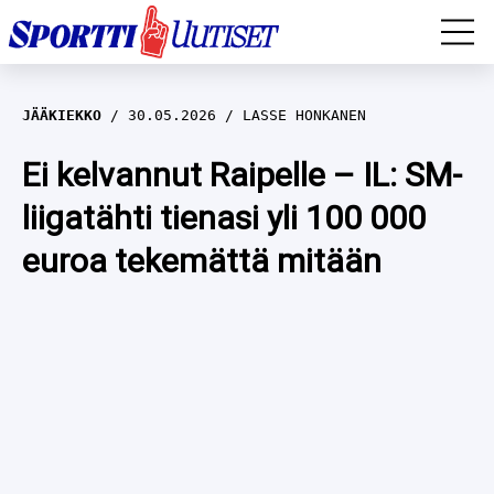
EM-YLEISURHEILU
JÄÄKIEKKO
30.05.2026
LASSE HONKANEN
JÄÄKIEKKO
Ei kelvannut Raipelle – IL: SM-
liigatähti tienasi yli 100 000
YLEISURHEILU
euroa tekemättä mitään
TALVILAJIT
WILMA HELTELÄ
FORMULA 1
MUSTAFE MUUSE
IIVO NISKANEN
RALLI
KERTTU NISKANEN
MUUT