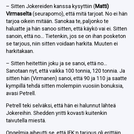
– Sitten Jokereiden kanssa kysyttiin (
Matti)
Virmaselta
(seurapomo), että mitä tarjoat. No ei hän
tarjoa oikein mitään. Sanokaa te, paljonko te
haluatte ja hän sanoo sitten, että käykö vai ei. Sitten
sanoin, että no… Tietenkin, jos se on ihan posketon
se tarjous, niin sitten voidaan harkita. Muuten ei
harkitakaan.
– Sitten heitettiin joku ja se sanoi, että no…
Sanotaan nyt, että vaikka 100 tonnia, 120 tonnia. Ja
sitten hän (Virmanen) sanoi, että 90 ja 110 ja saatte
kympillä tehdä sitten molempiin vuosiin bonuksia,
avasi Petrell.
Petrell teki selväksi, että hän ei halunnut lähteä
Jokereihin. Shedden yritti kovasti kuitenkin
taivutella miestä.
Ongelmia aiheutti se, että IFK:n tarjous oli erittäin