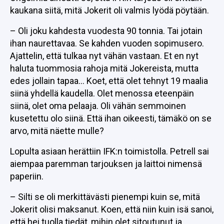
kaukana siitä, mitä Jokerit oli valmis lyödä pöytään.
– Oli joku kahdesta vuodesta 90 tonnia. Tai jotain
ihan naurettavaa. Se kahden vuoden sopimusero.
Ajattelin, että tulkaa nyt vähän vastaan. Et en nyt
haluta tuommosia rahoja mitä Jokereista, mutta
edes jollain tapaa… Koet, että olet tehnyt 19 maalia
siinä yhdellä kaudella. Olet menossa eteenpäin
siinä, olet oma pelaaja. Oli vähän semmoinen
kusetettu olo siinä. Että ihan oikeesti, tämäkö on se
arvo, mitä näette mulle?
Lopulta asiaan herättiin IFK:n toimistolla. Petrell sai
aiempaa paremman tarjouksen ja laittoi nimensä
paperiin.
– Silti se oli merkittävästi pienempi kuin se, mitä
Jokerit olisi maksanut. Koen, että niin kuin isä sanoi,
että hei tuolla tiedät, mihin olet sitoutunut ja