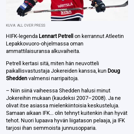
KUVA: ALL OVER PRESS
HIFK-legenda
Lennart Petrell
on kerrannut Atleetin
Lepakkovuoro-ohjelmassa oman
ammattilaisuransa alkuvaiheita.
Petrell kertasi sitä, miten hän neuvotteli
paikallisvastustaja Jokereiden kanssa, kun
Doug
Shedden
valmensi narripaitoja.
– Niin siinä vaiheessa Shedden halusi minut
Jokereihin mukaan (kaudeksi 2007–2008). Ja ne
olivat itse asiassa mielenkiintoisia keskusteluja.
Samaan aikaan IFK… olin tehnyt kuitenkin ihan hyvät
tehot. Nuori lupaava hyvän liigatason pelaaja, ja IFK
tarjosi ihan semmoista junnusopparia.