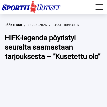
EM-YLEISURHEILU
JÄÄKIEKKO
06.02.2026
LASSE HONKANEN
JÄÄKIEKKO
HIFK-legenda pöyristyi
seuralta saamastaan
YLEISURHEILU
tarjouksesta – ”Kusetettu olo”
TALVILAJIT
WILMA HELTELÄ
FORMULA 1
MUSTAFE MUUSE
IIVO NISKANEN
RALLI
KERTTU NISKANEN
MUUT