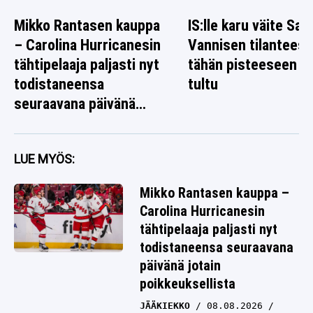
Mikko Rantasen kauppa
IS:lle karu väite Sag
– Carolina Hurricanesin
Vannisen tilanteest
tähtipelaaja paljasti nyt
tähän pisteeseen o
todistaneensa
tultu
seuraavana päivänä
jotain poikkeuksellista
LUE MYÖS:
Mikko Rantasen kauppa –
Carolina Hurricanesin
tähtipelaaja paljasti nyt
todistaneensa seuraavana
päivänä jotain
poikkeuksellista
JÄÄKIEKKO
08.08.2026