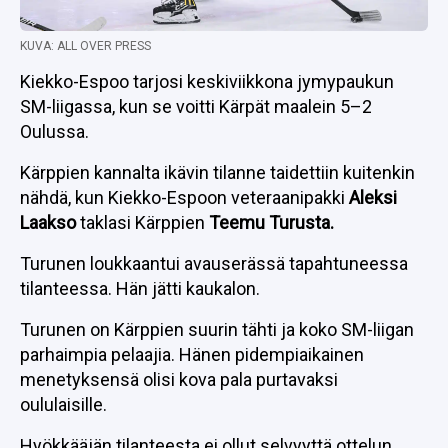
KUVA: ALL OVER PRESS
Kiekko-Espoo tarjosi keskiviikkona jymypaukun
SM-liigassa, kun se voitti Kärpät maalein 5–2
Oulussa.
Kärppien kannalta ikävin tilanne taidettiin kuitenkin
nähdä, kun Kiekko-Espoon veteraanipakki
Aleksi
Laakso
taklasi Kärppien
Teemu Turusta.
Turunen loukkaantui avauserässä tapahtuneessa
tilanteessa. Hän jätti kaukalon.
Turunen on Kärppien suurin tähti ja koko SM-liigan
parhaimpia pelaajia. Hänen pidempiaikainen
menetyksensä olisi kova pala purtavaksi
oululaisille.
Hyökkääjän tilanteesta ei ollut selvyyttä ottelun