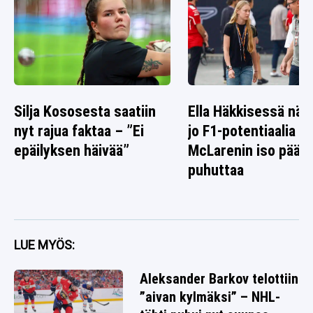
Silja Kososesta saatiin
Ella Häkkisessä nä
nyt rajua faktaa – ”Ei
jo F1-potentiaalia –
epäilyksen häivää”
McLarenin iso päät
puhuttaa
LUE MYÖS:
Aleksander Barkov telottiin
”aivan kylmäksi” – NHL-