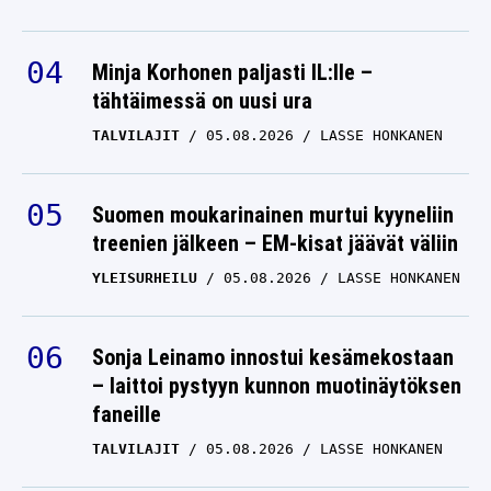
Minja Korhonen paljasti IL:lle –
tähtäimessä on uusi ura
TALVILAJIT
05.08.2026
LASSE HONKANEN
Suomen moukarinainen murtui kyyneliin
treenien jälkeen – EM-kisat jäävät väliin
YLEISURHEILU
05.08.2026
LASSE HONKANEN
Sonja Leinamo innostui kesämekostaan
– laittoi pystyyn kunnon muotinäytöksen
faneille
TALVILAJIT
05.08.2026
LASSE HONKANEN