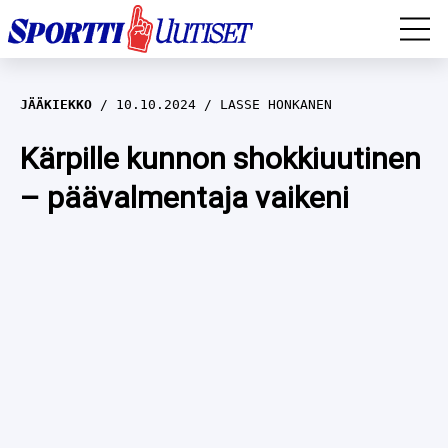
EM-YLEISURHEILU
JÄÄKIEKKO
10.10.2024
LASSE HONKANEN
JÄÄKIEKKO
Kärpille kunnon shokkiuutinen
– päävalmentaja vaikeni
YLEISURHEILU
TALVILAJIT
WILMA HELTELÄ
FORMULA 1
MUSTAFE MUUSE
IIVO NISKANEN
RALLI
KERTTU NISKANEN
MUUT