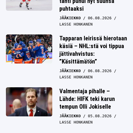
tähti puhui nyt suunsa
puhtaaksi
JÄÄKIEKKO
06.08.2026
LASSE HONKANEN
Tapparan leirissä hierotaan
käsiä – NHL:stä voi tippua
jättivahvistus:
”Käsittämätön”
JÄÄKIEKKO
06.08.2026
LASSE HONKANEN
Valmentaja pihalle –
Lähde: HIFK teki karun
tempun Olli Jokiselle
JÄÄKIEKKO
05.08.2026
LASSE HONKANEN