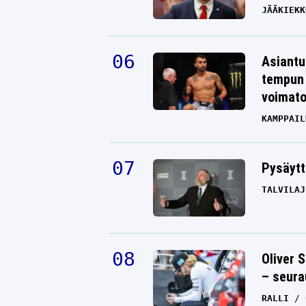
JÄÄKIEKK
Asiantu
tempun 
voimat
KAMPPAIL
Pysäytt
TALVILAJ
Oliver 
– seura
RALLI