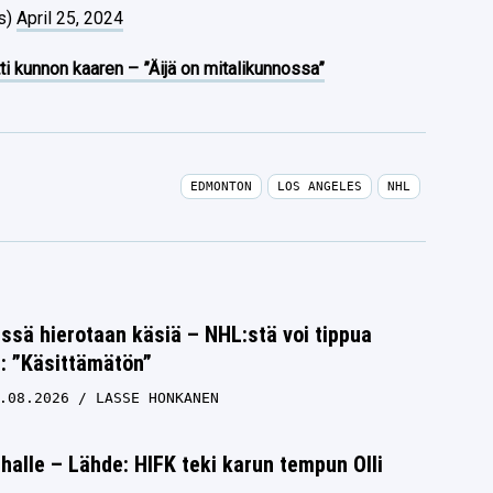
s)
April 25, 2024
ti kunnon kaaren – ”Äijä on mitalikunnossa”
EDMONTON
LOS ANGELES
NHL
issä hierotaan käsiä – NHL:stä voi tippua
s: ”Käsittämätön”
.08.2026
LASSE HONKANEN
halle – Lähde: HIFK teki karun tempun Olli