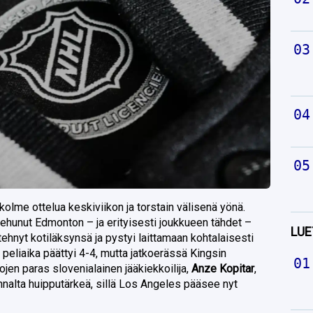
olme ottelua keskiviikon ja torstain välisenä yönä.
iehunut Edmonton – ja erityisesti joukkueen tähdet –
LUE
i tehnyt kotiläksynsä ja pystyi laittamaan kohtalaisesti
n peliaika päättyi 4-4, mutta jatkoerässä Kingsin
kojen paras slovenialainen jääkiekkoilija,
Anze Kopitar
,
annalta huipputärkeä, sillä Los Angeles pääsee nyt