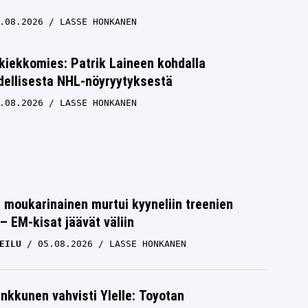
.08.2026
LASSE HONKANEN
kiekkomies: Patrik Laineen kohdalla
dellisesta NHL-nöyryytyksestä
.08.2026
LASSE HONKANEN
moukarinainen murtui kyyneliin treenien
– EM-kisat jäävät väliin
EILU
05.08.2026
LASSE HONKANEN
nkkunen vahvisti Ylelle: Toyotan