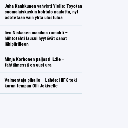
Juha Kankkunen vahvisti Ylelle: Toyotan
suomalaiskuskin kohtalo naulattu, nyt
odotetaan vain yhtä ulostuloa
Iivo Niskasen maailma romahti –
hiihtotähti lausui hyytävät sanat
lähipiirilleen
Minja Korhonen paljasti IL:lle –
tähtäimessä on uusi ura
Valmentaja pihalle – Lähde: HIFK teki
karun tempun Olli Jokiselle