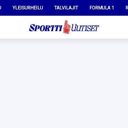
O
YLEISURHEILU
TALVILAJIT
FORMULA 1
R
WILMA HELTELÄ
IIVO NISKANEN
MUSTAFE MUUSE
KERTTU NISKANEN