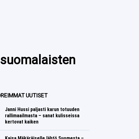
 suomalaisten
REIMMAT UUTISET
Janni Hussi paljasti karun totuuden
rallimaailmasta – sanat kulisseissa
kertovat kaiken
Ralli
Lasse Honkanen
Kaisa Mäkäräiselle lähtö Suomesta –