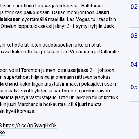
lisiin ongelmiin Las Vegasin kanssa. Hallitseva
n ja tehokas paikoissaan. Dallas meni johtoon
Jason
Heiskasen
syöttämällä maalilla. Las Vegas tuli tasoihin
 Ottelun lopputulokseksi jäänyt 3-1 syntyi tyhjiin
Jack
 kotiottelut, joten pudotuspelien alku on ollut
aavat kaksi ottelua pelataan Las Vegasissa ja Dallasille
n voitti Toronton ja meni ottelusarjassa 2-1 johtoon.
 supertähdet hiljaisina ja olemaan riittävän tehokas.
Marchand
, koko liigan ärsyttävimmäksi pelaajaksi usein
si maalia, syötti yhden ja sai Toronton penkin raivon
aista jäähyä vastustajalle. Ottelun jälkeen tullut kritiikki
n juuri Marchandia hetkauttaa, sillä juuri noista
in hyvä korvaus.
ES
https://t.co/tp5ywqHxDk
3ko