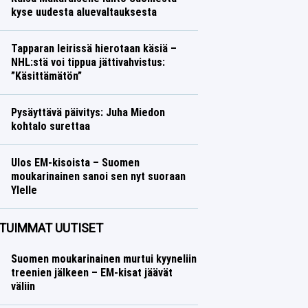
kyse uudesta aluevaltauksesta
Talvilajit
Lasse Honkanen
Tapparan leirissä hierotaan käsiä –
NHL:stä voi tippua jättivahvistus:
”Käsittämätön”
Jääkiekko
Lasse Honkanen
Pysäyttävä päivitys: Juha Miedon
kohtalo surettaa
Talvilajit
Lasse Honkanen
Ulos EM-kisoista – Suomen
moukarinainen sanoi sen nyt suoraan
Ylelle
Yleisurheilu
Lasse Honkanen
TUIMMAT UUTISET
Suomen moukarinainen murtui kyyneliin
treenien jälkeen – EM-kisat jäävät
väliin