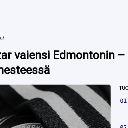
LÄ
ar vaiensi Edmontonin –
 nesteessä
TUO