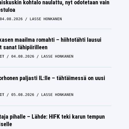
iskuskin kohtalo naulattu, nyt odotetaan vain
ostuloa
04.08.2026
LASSE HONKANEN
skasen maailma romahti – hiihtotähti lausui
 sanat lähipiirilleen
IT
04.08.2026
LASSE HONKANEN
orhonen paljasti IL:lle – tähtäimessä on uusi
IT
05.08.2026
LASSE HONKANEN
aja pihalle – Lähde: HIFK teki karun tempun
iselle