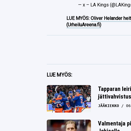
— x – LA Kings (@LAKing
LUE MYÖS:
Oliver Helander heit
(UrheiluAreena.fi)
Facebook
LUE MYÖS:
Twitter
Tapparan leir
jättivahvistu
Whatsapp
JÄÄKIEKKO
06
Valmentaja pi
Jokiselle