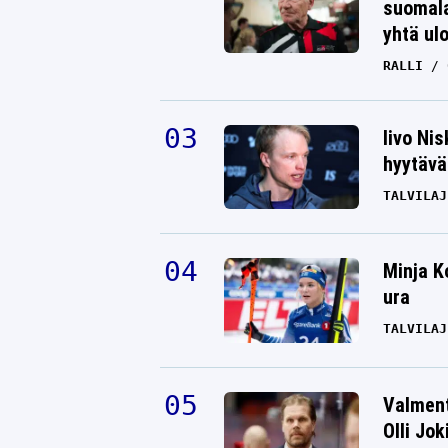
suomala
yhtä ul
RALLI
Iivo Ni
hyytävät
TALVILAJ
Minja K
ura
TALVILAJ
Valment
Olli Jok