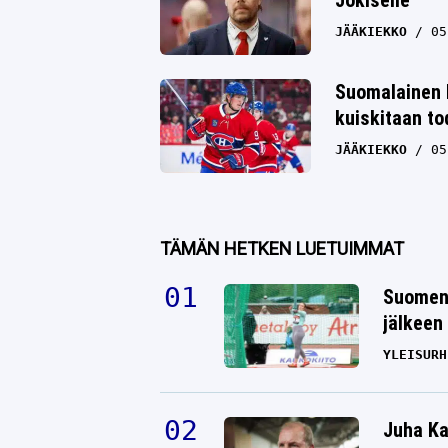
JÄÄKIEKKO
05
Suomalainen 
kuiskitaan to
JÄÄKIEKKO
05
TÄMÄN HETKEN LUETUIMMAT
Suomen 
jälkeen 
YLEISURH
Juha Ka