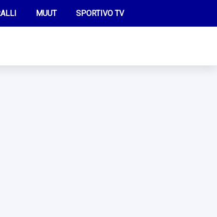
ALLI
MUUT
SPORTIVO TV
FUTIS
KAMPPAILU
OLYMPIALAISET