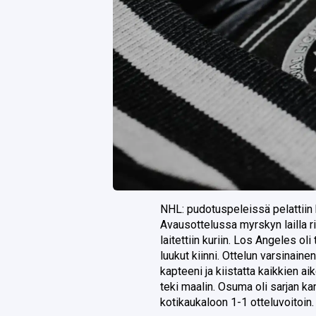
NHL: pudotuspeleissä pelattiin k
Avausottelussa myrskyn lailla r
laitettiin kuriin. Los Angeles ol
luukut kiinni. Ottelun varsinaine
kapteeni ja kiistatta kaikkien ai
teki maalin. Osuma oli sarjan k
kotikaukaloon 1-1 otteluvoitoin.