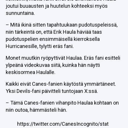
joutui buuausten ja huutelun kohteeksi myös
sunnuntaina.
– Mitä ikinä sitten tapahtuukaan pudotuspeleissä,
niin tärkeintä on, että Erik Haula häviää taas
pudotuspelien ensimmäisellä kierroksella
Hurricanesille, tylytti eräs fani.
Monet muutkin ryöpyttivät Haulaa. Eräs fani esitteli
ylpeänä videokuvaa siitä, kuinka hän näytti
keskisormea Haulalle.
Kaikki eivät Canes-fanien käytöstä ymmärtäneet.
Yksi Devils-fani päivitteli tuntojaan X:ssä.
– Tämä Canes-fanien vihanpito Haulaa kohtaan on
niin outoa, hämmästeli hän.
https://twitter.com/CanesIncognito/stat