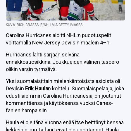
KUVA: RICH GRAESSLE/NHLI VIA GETTY IMAGES
Carolina Hurricanes aloitti NHL:n pudotuspelit
voittamalla New Jersey Devilsin maalein 4–1.
Hurricanes lähti sarjaan selvänä
ennakkosuosikkina. Joukkueiden välinen tasoero
olikin varsin tyrmäävä.
Yksi suomalaisittain mielenkiintoisista asioista oli
Devilsin
Erik Haula
n kohtelu. Suomalaispelaaja, joka
edusti aiemmin Carolina Hurricanesia, on joutunut
kommenttiensa ja käytöksensä vuoksi Canes-
fanien hampaisiin.
Haula ei ole tänä vuonna enää itse heittänyt bensaa
liekkeihin, mutta fanit eivät ole unohtaneet. Haula