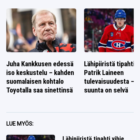
Juha Kankkusen edessä
Lähipiiristä tipahti v
iso keskustelu – kahden
Patrik Laineen
suomalaisen kohtalo
tulevaisuudesta –
Toyotalla saa sinettinsä
suunta on selvä
LUE MYÖS:
Lähipiiristä tipahti vihje