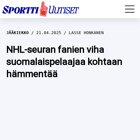
EM-YLEISURHEILU
JÄÄKIEKKO
21.04.2025
LASSE HONKANEN
JÄÄKIEKKO
NHL-seuran fanien viha
suomalaispelaajaa kohtaan
YLEISURHEILU
hämmentää
TALVILAJIT
WILMA HELTELÄ
FORMULA 1
MUSTAFE MUUSE
IIVO NISKANEN
RALLI
KERTTU NISKANEN
MUUT