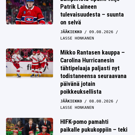
Patrik Laineen
tulevaisuudesta – suunta
on selvä
JÄÄKIEKKO
09.08.2026
LASSE HONKANEN
Mikko Rantasen kauppa –
Carolina Hurricanesin
tähtipelaaja paljasti nyt
todistaneensa seuraavana
päivänä jotain
poikkeuksellista
JÄÄKIEKKO
08.08.2026
LASSE HONKANEN
HIFK-pomo pamahti
paikalle pukukoppiin – teki