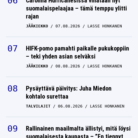
Carolina Hurricanesissa vihataan nyt
suomalaispelaajaa – tämä temppu ylitti
rajan
JÄÄKIEKKO
07.08.2026
LASSE HONKANEN
HIFK-pomo pamahti paikalle pukukoppiin
– teki yhden asian selväksi
JÄÄKIEKKO
08.08.2026
LASSE HONKANEN
Pysäyttävä päivitys: Juha Miedon
kohtalo surettaa
TALVILAJIT
06.08.2026
LASSE HONKANEN
Rallinainen maailmalta ällistyi, mitä löysi
suomalaisesta kaupasta – ”En tiennyt,