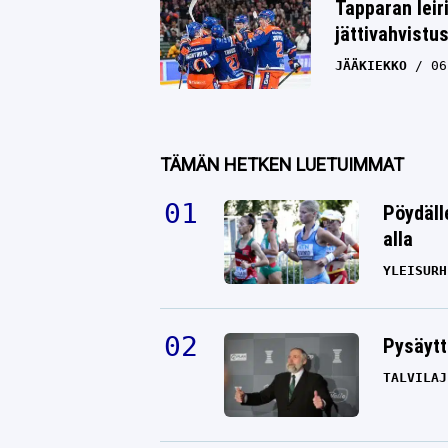
Tapparan leir
jättivahvistu
JÄÄKIEKKO
06
TÄMÄN HETKEN LUETUIMMAT
Pöydäll
alla
YLEISURH
Pysäytt
TALVILAJ