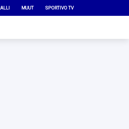
ALLI
MUUT
SPORTIVO TV
FUTIS
KAMPPAILU
OLYMPIALAISET