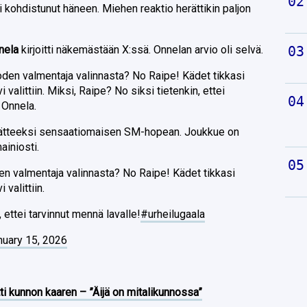
ei kohdistunut häneen. Miehen reaktio herättikin paljon
nela
kirjoitti näkemästään X:ssä. Onnelan arvio oli selvä.
oden valmentaja valinnasta? No Raipe! Kädet tikkasi
i valittiin. Miksi, Raipe? No siksi tietenkin, ettei
 Onnela.
ätteeksi sensaatiomaisen SM-hopean. Joukkue on
ainiosti.
en valmentaja valinnasta? No Raipe! Kädet tikkasi
 valittiin.
 ettei tarvinnut mennä lavalle!
#urheilugaala
nuary 15, 2026
ti kunnon kaaren – ”Äijä on mitalikunnossa”