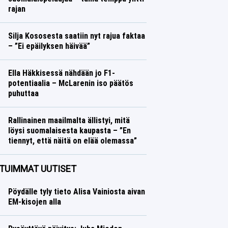
rajan
Jääkiekko
Lasse Honkanen
Silja Kososesta saatiin nyt rajua faktaa
– ”Ei epäilyksen häivää”
Yleisurheilu
Lasse Honkanen
Ella Häkkisessä nähdään jo F1-
potentiaalia – McLarenin iso päätös
puhuttaa
Formula 1
Lasse Honkanen
Rallinainen maailmalta ällistyi, mitä
löysi suomalaisesta kaupasta – ”En
tiennyt, että näitä on elää olemassa”
Ralli
Lasse Honkanen
TUIMMAT UUTISET
Pöydälle tyly tieto Alisa Vainiosta aivan
EM-kisojen alla