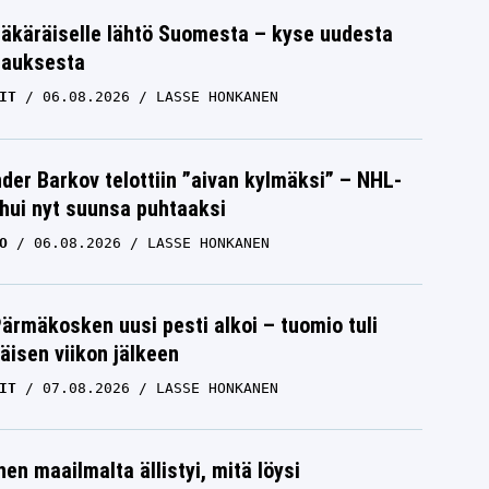
äkäräiselle lähtö Suomesta – kyse uudesta
tauksesta
IT
06.08.2026
LASSE HONKANEN
der Barkov telottiin ”aivan kylmäksi” – NHL-
uhui nyt suunsa puhtaaksi
O
06.08.2026
LASSE HONKANEN
Pärmäkosken uusi pesti alkoi – tuomio tuli
isen viikon jälkeen
IT
07.08.2026
LASSE HONKANEN
nen maailmalta ällistyi, mitä löysi