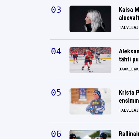
Kaisa M
alueval
TALVILAJ
Aleksan
tähti p
JÄÄKIEKK
Krista 
ensimmä
TALVILAJ
Rallinai