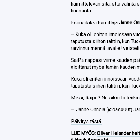
harmittelevan sitä, että valinta 
huomiota.
Esimerkiksi toimittaja
Janne On
– Kuka oli eniten innoissaan vu
taputusta siihen tahtiin, kun Tuov
tarvinnut mennä lavalle! veisteli
SaiPa nappasi viime kauden pä
aloittanut myös tämän kauden m
Kuka oli eniten innoissaan vuod
taputusta siihen tahtiin, kun Tuovi
Miksi, Raipe? No siksi tietenkin,
— Janne Onnela (@dasb00t)
Ja
Päivitys tästä.
LUE MYÖS:
Oliver Helander heit