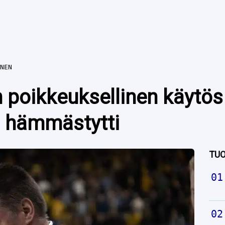
NEN
 poikkeuksellinen käytös
a hämmästytti
TUO