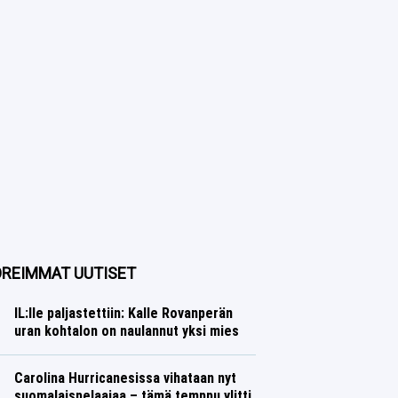
REIMMAT UUTISET
IL:lle paljastettiin: Kalle Rovanperän
uran kohtalon on naulannut yksi mies
Ralli
Lasse Honkanen
Carolina Hurricanesissa vihataan nyt
suomalaispelaajaa – tämä temppu ylitti