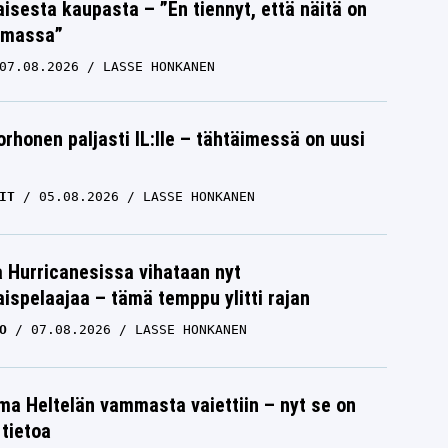
isesta kaupasta – ”En tiennyt, että näitä on
emassa”
07.08.2026
LASSE HONKANEN
orhonen paljasti IL:lle – tähtäimessä on uusi
IT
05.08.2026
LASSE HONKANEN
a Hurricanesissa vihataan nyt
ispelaajaa – tämä temppu ylitti rajan
O
07.08.2026
LASSE HONKANEN
lma Heltelän vammasta vaiettiin – nyt se on
 tietoa