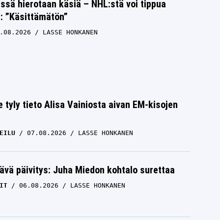
issä hierotaan käsiä – NHL:stä voi tippua
s: ”Käsittämätön”
.08.2026
LASSE HONKANEN
e tyly tieto Alisa Vainiosta aivan EM-kisojen
EILU
07.08.2026
LASSE HONKANEN
ävä päivitys: Juha Miedon kohtalo surettaa
IT
06.08.2026
LASSE HONKANEN