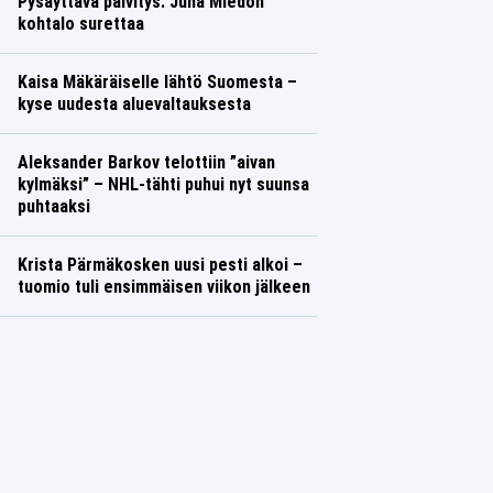
Pysäyttävä päivitys: Juha Miedon
kohtalo surettaa
Kaisa Mäkäräiselle lähtö Suomesta –
kyse uudesta aluevaltauksesta
Aleksander Barkov telottiin ”aivan
kylmäksi” – NHL-tähti puhui nyt suunsa
puhtaaksi
Krista Pärmäkosken uusi pesti alkoi –
tuomio tuli ensimmäisen viikon jälkeen