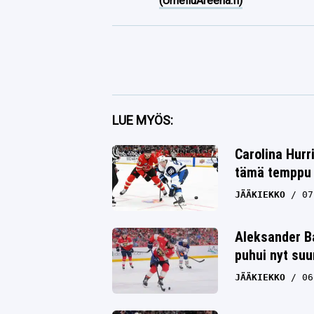
(UrheiluAreena.fi)
Facebook
LUE MYÖS:
Twitter
Carolina Hurr
tämä temppu y
Whatsapp
JÄÄKIEKKO
07
Aleksander Ba
puhui nyt su
JÄÄKIEKKO
06