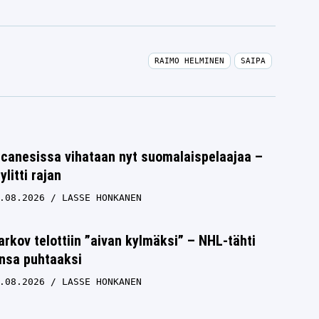
RAIMO HELMINEN
SAIPA
icanesissa vihataan nyt suomalaispelaajaa –
litti rajan
.08.2026
LASSE HONKANEN
rkov telottiin ”aivan kylmäksi” – NHL-tähti
unsa puhtaaksi
.08.2026
LASSE HONKANEN