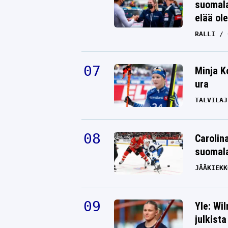
suomala
elää ol
RALLI
Minja K
ura
TALVILAJ
Carolin
suomala
JÄÄKIEKK
Yle: Wi
julkista