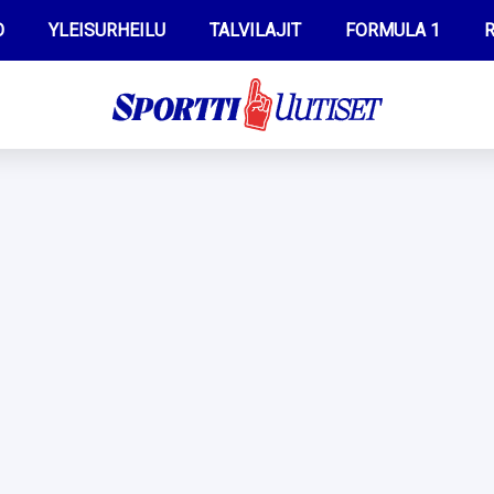
O
YLEISURHEILU
TALVILAJIT
FORMULA 1
R
WILMA HELTELÄ
IIVO NISKANEN
MUSTAFE MUUSE
KERTTU NISKANEN