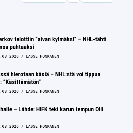
rkov telottiin ”aivan kylmäksi” – NHL-tähti
unsa puhtaaksi
.08.2026
LASSE HONKANEN
issä hierotaan käsiä – NHL:stä voi tippua
s: ”Käsittämätön”
.08.2026
LASSE HONKANEN
halle – Lähde: HIFK teki karun tempun Olli
.08.2026
LASSE HONKANEN