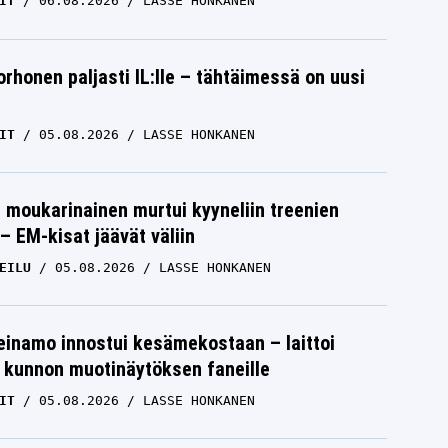
IT
06.08.2026
LASSE HONKANEN
orhonen paljasti IL:lle – tähtäimessä on uusi
IT
05.08.2026
LASSE HONKANEN
moukarinainen murtui kyyneliin treenien
– EM-kisat jäävät väliin
EILU
05.08.2026
LASSE HONKANEN
einamo innostui kesämekostaan – laittoi
 kunnon muotinäytöksen faneille
IT
05.08.2026
LASSE HONKANEN