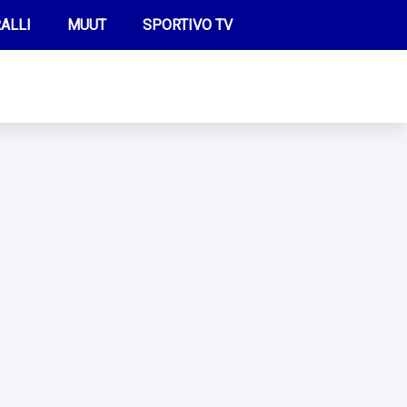
ALLI
MUUT
SPORTIVO TV
FUTIS
KAMPPAILU
OLYMPIALAISET