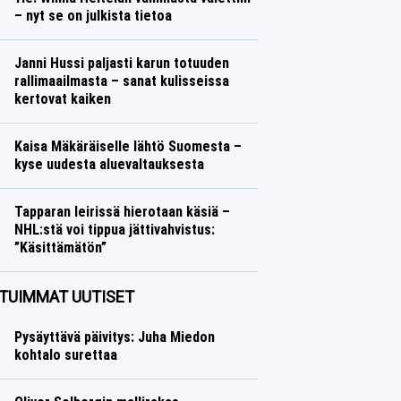
– nyt se on julkista tietoa
Yleisurheilu
Lasse Honkanen
Janni Hussi paljasti karun totuuden
rallimaailmasta – sanat kulisseissa
kertovat kaiken
Ralli
Lasse Honkanen
Kaisa Mäkäräiselle lähtö Suomesta –
kyse uudesta aluevaltauksesta
Talvilajit
Lasse Honkanen
Tapparan leirissä hierotaan käsiä –
NHL:stä voi tippua jättivahvistus:
”Käsittämätön”
Jääkiekko
Lasse Honkanen
TUIMMAT UUTISET
Pysäyttävä päivitys: Juha Miedon
kohtalo surettaa