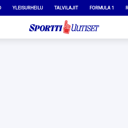
O
YLEISURHEILU
TALVILAJIT
FORMULA 1
R
WILMA HELTELÄ
IIVO NISKANEN
MUSTAFE MUUSE
KERTTU NISKANEN