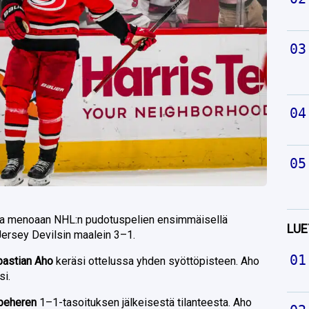
vaa menoaan NHL:n pudotuspelien ensimmäisellä
LUE
 Jersey Devilsin maalein 3–1.
astian Aho
keräsi ottelussa yhden syöttöpisteen. Aho
si.
beheren
1–1-tasoituksen jälkeisestä tilanteesta. Aho