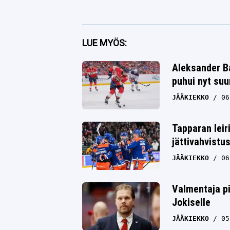
Facebook
LUE MYÖS:
Twitter
Aleksander Ba
puhui nyt su
Whatsapp
JÄÄKIEKKO
06
Tapparan leir
jättivahvistu
JÄÄKIEKKO
06
Valmentaja pi
Jokiselle
JÄÄKIEKKO
05