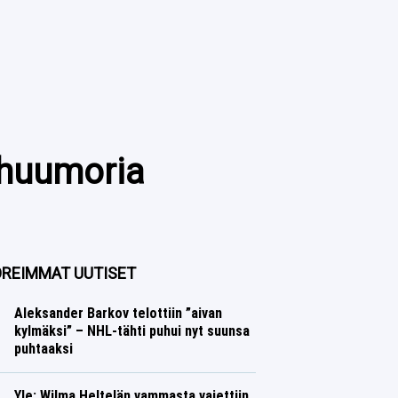
 huumoria
REIMMAT UUTISET
Aleksander Barkov telottiin ”aivan
kylmäksi” – NHL-tähti puhui nyt suunsa
puhtaaksi
Jääkiekko
Lasse Honkanen
Yle: Wilma Heltelän vammasta vaiettiin