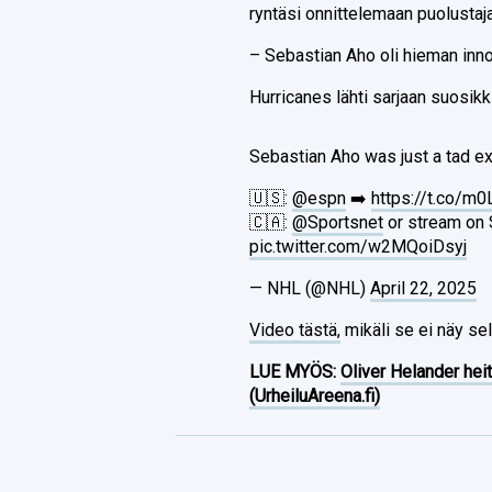
ryntäsi onnittelemaan puolustaja
– Sebastian Aho oli hieman inn
Hurricanes lähti sarjaan suosikk
Sebastian Aho was just a tad e
🇺🇸:
@espn
➡️
https://t.co/m
🇨🇦:
@Sportsnet
or stream on 
pic.twitter.com/w2MQoiDsyj
— NHL (@NHL)
April 22, 2025
Video tästä,
mikäli se ei näy sel
LUE MYÖS:
Oliver Helander heit
(UrheiluAreena.fi)