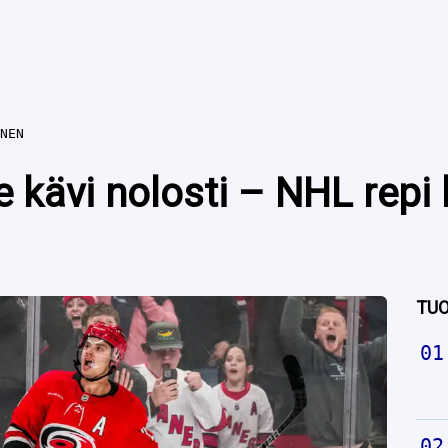
NEN
e kävi nolosti – NHL repi
TUO