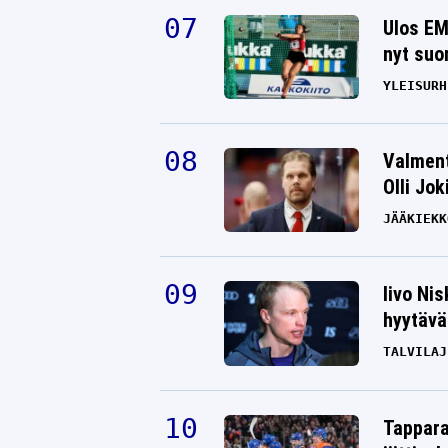
Ulos EM
nyt suo
YLEISURH
Valment
Olli Jok
JÄÄKIEKK
Iivo Ni
hyytävät
TALVILAJ
Tappara