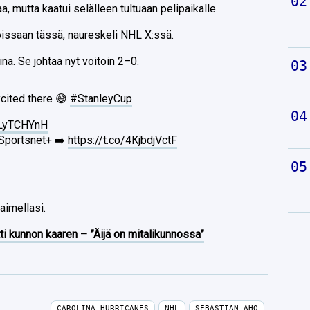
a, mutta kaatui selälleen tultuaan pelipaikalle.
oissaan tässä, naureskeli NHL X:ssä.
ina. Se johtaa nyt voitoin 2–0.
xcited there 😅
#StanleyCup
0LyTCHYnH
Sportsnet+ ➡️
https://t.co/4KjbdjVctF
aimellasi.
ti kunnon kaaren – ”Äijä on mitalikunnossa”
CAROLINA HURRICANES
NHL
SEBASTIAN AHO