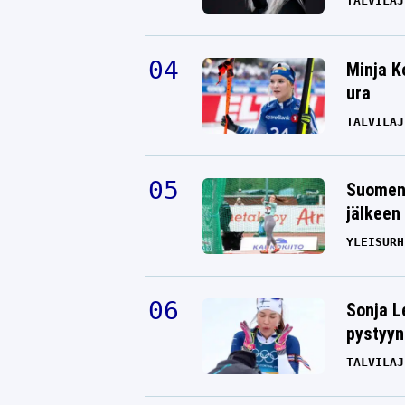
TALVILAJ
Minja K
ura
TALVILAJ
Suomen 
jälkeen 
YLEISURH
Sonja L
pystyyn
TALVILAJ