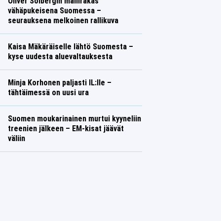
Oliver Solbergin mallirakas
vähäpukeisena Suomessa –
seurauksena melkoinen rallikuva
Kaisa Mäkäräiselle lähtö Suomesta –
kyse uudesta aluevaltauksesta
Minja Korhonen paljasti IL:lle –
tähtäimessä on uusi ura
Suomen moukarinainen murtui kyyneliin
treenien jälkeen – EM-kisat jäävät
väliin