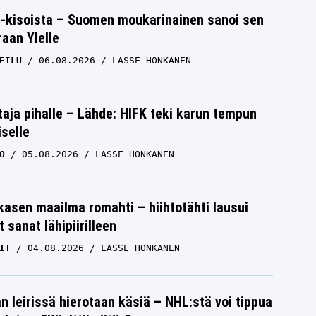
-kisoista – Suomen moukarinainen sanoi sen
raan Ylelle
EILU
06.08.2026
LASSE HONKANEN
aja pihalle – Lähde: HIFK teki karun tempun
iselle
O
05.08.2026
LASSE HONKANEN
skasen maailma romahti – hiihtotähti lausui
 sanat lähipiirilleen
IT
04.08.2026
LASSE HONKANEN
n leirissä hierotaan käsiä – NHL:stä voi tippua