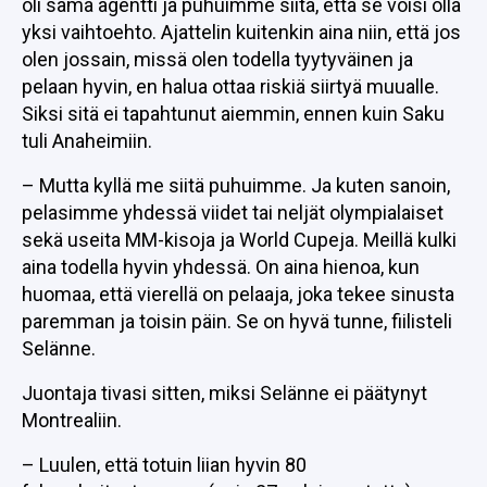
oli sama agentti ja puhuimme siitä, että se voisi olla
yksi vaihtoehto. Ajattelin kuitenkin aina niin, että jos
olen jossain, missä olen todella tyytyväinen ja
pelaan hyvin, en halua ottaa riskiä siirtyä muualle.
Siksi sitä ei tapahtunut aiemmin, ennen kuin Saku
tuli Anaheimiin.
– Mutta kyllä me siitä puhuimme. Ja kuten sanoin,
pelasimme yhdessä viidet tai neljät olympialaiset
sekä useita MM-kisoja ja World Cupeja. Meillä kulki
aina todella hyvin yhdessä. On aina hienoa, kun
huomaa, että vierellä on pelaaja, joka tekee sinusta
paremman ja toisin päin. Se on hyvä tunne, fiilisteli
Selänne.
Juontaja tivasi sitten, miksi Selänne ei päätynyt
Montrealiin.
– Luulen, että totuin liian hyvin 80