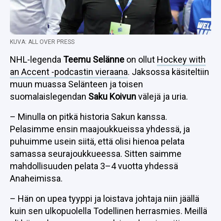
KUVA: ALL OVER PRESS
NHL-legenda
Teemu Selänne
on ollut
Hockey with
an Accent -podcastin vieraana
. Jaksossa käsiteltiin
muun muassa Selänteen ja toisen
suomalaislegendan
Saku Koivun
välejä ja uria.
– Minulla on pitkä historia Sakun kanssa.
Pelasimme ensin maajoukkueissa yhdessä, ja
puhuimme usein siitä, että olisi hienoa pelata
samassa seurajoukkueessa. Sitten saimme
mahdollisuuden pelata 3–4 vuotta yhdessä
Anaheimissa.
– Hän on upea tyyppi ja loistava johtaja niin jäällä
kuin sen ulkopuolella Todellinen herrasmies. Meillä