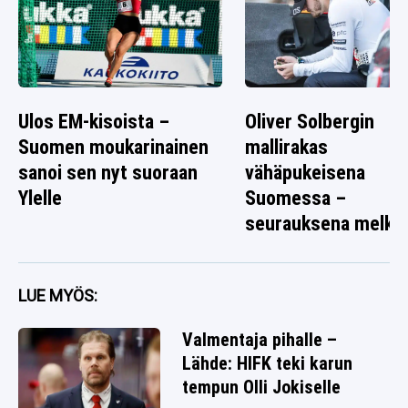
Ulos EM-kisoista –
Oliver Solbergin
Suomen moukarinainen
mallirakas
sanoi sen nyt suoraan
vähäpukeisena
Ylelle
Suomessa –
seurauksena melko
rallikuva
LUE MYÖS:
Valmentaja pihalle –
Lähde: HIFK teki karun
tempun Olli Jokiselle