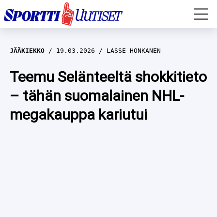
EM-YLEISURHEILU
JÄÄKIEKKO
19.03.2026
LASSE HONKANEN
JÄÄKIEKKO
Teemu Selänteeltä shokkitieto
– tähän suomalainen NHL-
YLEISURHEILU
megakauppa kariutui
TALVILAJIT
WILMA HELTELÄ
FORMULA 1
MUSTAFE MUUSE
IIVO NISKANEN
RALLI
KERTTU NISKANEN
MUUT