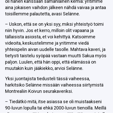
oli hänen kanssaan samanlainen kemia: yritimme
aina jokaisen vaihdon jälkeen nähdä vaivaa ja antaa
toisillemme palautetta, avasi Selänne.
– Uskon, että se on yksi syy, miksi yhteistyö toimi
niin hyvin. Jos et kerro, milloin olit vapaana ja
tällaisista asioista, et voi kehittyä. Katsoimme
videoita, keskustelimme ja yritimme viedä
yhteispelin aivan uudelle tasolle. Mahtava kaveri, ja
tietysti taistelu syöpää vastaan muutti Sakua myös
paljon. Luulen, että hän oppi, että elämässä on
muutakin kuin jääkiekko, arvioi Selänne.
Yksi juontajista tiedusteli tässä vaiheessa,
harkitsiko Selänne missään vaiheessa siirtymistä
Montrealiin Koivun seurakaveriksi.
– Tiedätkö mitä, itse asiassa se oli muistaakseni
90-luvun lopulla tai ehkä 2000-luvun tienoilla. Meillä