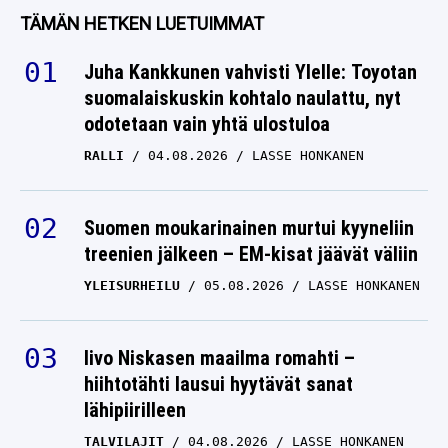
TÄMÄN HETKEN LUETUIMMAT
Juha Kankkunen vahvisti Ylelle: Toyotan
suomalaiskuskin kohtalo naulattu, nyt
odotetaan vain yhtä ulostuloa
RALLI
04.08.2026
LASSE HONKANEN
Suomen moukarinainen murtui kyyneliin
treenien jälkeen – EM-kisat jäävät väliin
YLEISURHEILU
05.08.2026
LASSE HONKANEN
Iivo Niskasen maailma romahti –
hiihtotähti lausui hyytävät sanat
lähipiirilleen
TALVILAJIT
04.08.2026
LASSE HONKANEN