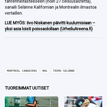
fahrenheitasteeseen (noin 27 celsiusastetta),
sanaili Selänne Kalifornian ja Montrealin ilmastoa
vertaillen.
LUE MYÖS:
Iivo Niskanen päivitti kuulumisiaan –
yksi asia loisti poissaolollaan (UrheiluAreena.fi)
MONTREAL CANADIENS
NHL
TEEMU SELÄNNE
TUOREIMMAT UUTISET