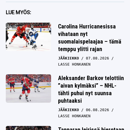
LUE MYÖS:
Carolina Hurricanesissa
vihataan nyt
suomalaispelaajaa – tämä
temppu ylitti rajan
JÄÄKIEKKO
07.08.2026
LASSE HONKANEN
Aleksander Barkov telottiin
”aivan kylmäksi” – NHL-
tähti puhui nyt suunsa
puhtaaksi
JÄÄKIEKKO
06.08.2026
LASSE HONKANEN
Tapparan leirissä hierotaan