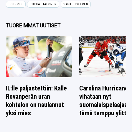
JOKERIT
JUKKA JALONEN
SAMI HOFFREN
TUOREIMMAT UUTISET
IL:lle paljastettiin: Kalle
Carolina Hurricanes
Rovanperän uran
vihataan nyt
kohtalon on naulannut
suomalaispelaajaa 
yksi mies
tämä temppu ylitti r