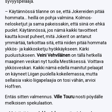
syvyyspelaaja.
– Käytännössä tilanne on se, että Jokereiden pitää
hommata… heillä on pohja valmiina. Kolmos-
nelosketjut ja sama pakeissakin, että siinä on ehkä
puolet. Käytännössä, jos nämä kaikki tavoitteet
kautta kovat puheet, mitä Jokerit on antanut
ymmärtää, tarkoittaa sitä, että niiden pitää hommata
ykkös- ja kakkosketju hyökkäykseen. Kärki
puolustukseen.
Veini Vehviläinen
on tällä hetkellä
maaginen veskari nyt tuolla Mestiksessä. Voittava
ykkösveskari. Kaikki nämä edellä mainitut pelaajat
on käyneet Liigan puolella kokeilemassa, mutta
sellaisia vakio liigapelaajia on tosi vähän, arvioi
Hoffren.
Entäs sitten valmennus.
Ville Touru
nosti pöydälle
melkoisen spekulaation.