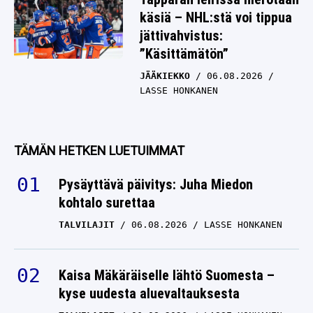
käsiä – NHL:stä voi tippua
jättivahvistus:
”Käsittämätön”
JÄÄKIEKKO
06.08.2026
LASSE HONKANEN
TÄMÄN HETKEN LUETUIMMAT
Pysäyttävä päivitys: Juha Miedon
kohtalo surettaa
TALVILAJIT
06.08.2026
LASSE HONKANEN
Kaisa Mäkäräiselle lähtö Suomesta –
kyse uudesta aluevaltauksesta