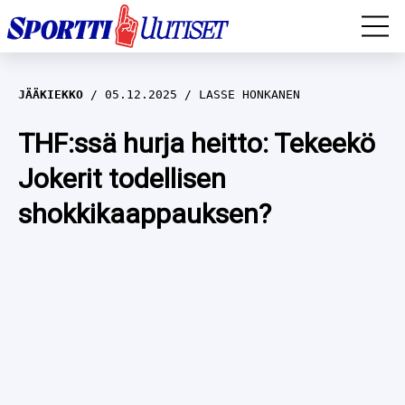
EM-YLEISURHEILU
JÄÄKIEKKO
05.12.2025
LASSE HONKANEN
JÄÄKIEKKO
THF:ssä hurja heitto: Tekeekö
Jokerit todellisen
YLEISURHEILU
shokkikaappauksen?
TALVILAJIT
WILMA HELTELÄ
FORMULA 1
MUSTAFE MUUSE
IIVO NISKANEN
RALLI
KERTTU NISKANEN
MUUT