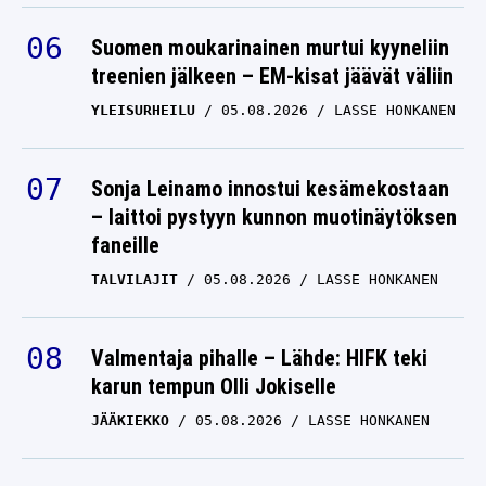
Suomen moukarinainen murtui kyyneliin
treenien jälkeen – EM-kisat jäävät väliin
YLEISURHEILU
05.08.2026
LASSE HONKANEN
Sonja Leinamo innostui kesämekostaan
– laittoi pystyyn kunnon muotinäytöksen
faneille
TALVILAJIT
05.08.2026
LASSE HONKANEN
Valmentaja pihalle – Lähde: HIFK teki
karun tempun Olli Jokiselle
JÄÄKIEKKO
05.08.2026
LASSE HONKANEN