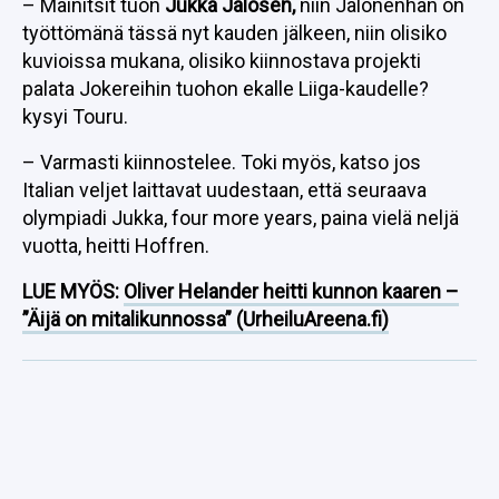
– Mainitsit tuon
Jukka Jalosen,
niin Jalonenhan on
työttömänä tässä nyt kauden jälkeen, niin olisiko
kuvioissa mukana, olisiko kiinnostava projekti
palata Jokereihin tuohon ekalle Liiga-kaudelle?
kysyi Touru.
– Varmasti kiinnostelee. Toki myös, katso jos
Italian veljet laittavat uudestaan, että seuraava
olympiadi Jukka, four more years, paina vielä neljä
vuotta, heitti Hoffren.
LUE MYÖS:
Oliver Helander heitti kunnon kaaren –
”Äijä on mitalikunnossa” (UrheiluAreena.fi)