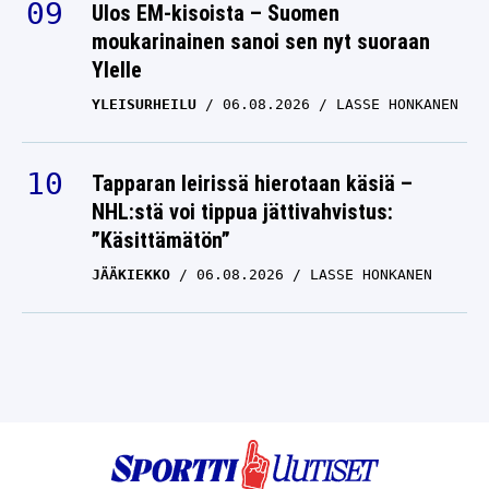
Ulos EM-kisoista – Suomen
moukarinainen sanoi sen nyt suoraan
Ylelle
YLEISURHEILU
06.08.2026
LASSE HONKANEN
Tapparan leirissä hierotaan käsiä –
NHL:stä voi tippua jättivahvistus:
”Käsittämätön”
JÄÄKIEKKO
06.08.2026
LASSE HONKANEN