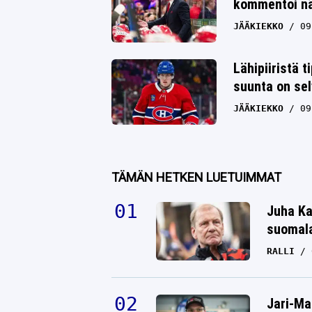
kommentoi nä
JÄÄKIEKKO
09
Lähipiiristä t
suunta on se
JÄÄKIEKKO
09
TÄMÄN HETKEN LUETUIMMAT
Juha Ka
suomala
RALLI
Jari-Mat