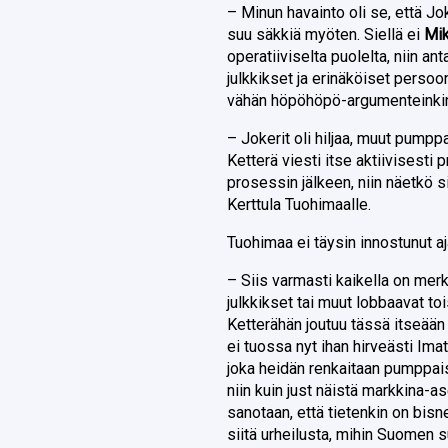
– Minun havainto oli se, että Jo
suu säkkiä myöten. Siellä ei
Mik
operatiiviselta puolelta, niin an
julkkikset ja erinäköiset pers
vähän höpöhöpö-argumenteinki
– Jokerit oli hiljaa, muut pumpp
Ketterä viesti itse aktiivisesti
prosessin jälkeen, niin näetkö s
Kerttula Tuohimaalle.
Tuohimaa ei täysin innostunut aj
– Siis varmasti kaikella on merki
julkkikset tai muut lobbaavat to
Ketterähän joutuu tässä itseä
ei tuossa nyt ihan hirveästi Im
joka heidän renkaitaan pumppaisi
niin kuin just näistä markkina-as
sanotaan, että tietenkin on bis
siitä urheilusta, mihin Suomen s