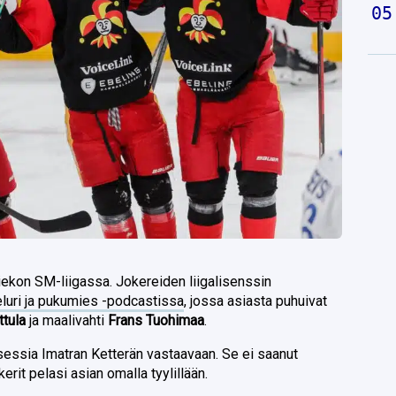
kiekon SM-liigassa. Jokereiden liigalisenssin
luri ja pukumies -podcastissa
, jossa asiasta puhuivat
tula
ja maalivahti
Frans Tuohimaa
.
sessia Imatran Ketterän vastaavaan. Se ei saanut
okerit pelasi asian omalla tyylillään.