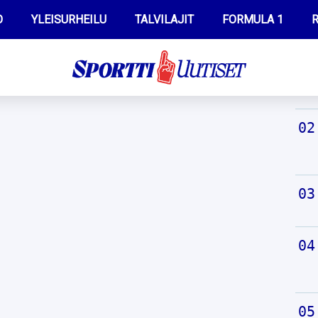
O
YLEISURHEILU
TALVILAJIT
FORMULA 1
R
TUO
WILMA HELTELÄ
IIVO NISKANEN
MUSTAFE MUUSE
KERTTU NISKANEN