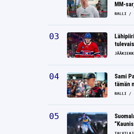
MM-sarj
RALLI
Lähipiir
tulevai
JÄÄKIEKK
Sami Pa
tämän n
RALLI
Suomala
”Kaunis
TALVILAJ