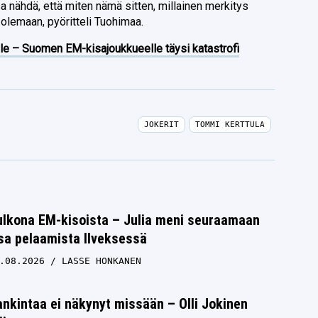
a nähdä, että miten nämä sitten, millainen merkitys
e olemaan, pyöritteli Tuohimaa.
lle – Suomen EM-kisajoukkueelle täysi katastrofi
JOKERIT
TOMMI KERTTULA
ulkona EM-kisoista – Julia meni seuraamaan
sa pelaamista Ilveksessä
.08.2026
LASSE HONKANEN
ankintaa ei näkynyt missään – Olli Jokinen