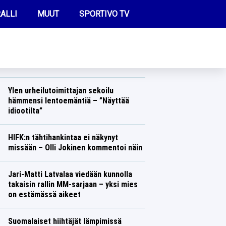
ALLI
MUUT
SPORTIVO TV
REIMMAT UUTISET
Naisjuoksija ulkona EM-kisoista – Julia
meni seuraamaan lätkärakkaansa
pelaamista Ilveksessä
FUTIS
Yleisurheilu
Lasse Honkanen
KAMPPAILU
Ylen urheilutoimittajan sekoilu
hämmensi lentoemäntiä – ”Näyttää
OLYMPIALAISET
idiootilta”
Yleisurheilu
Lasse Honkanen
HIFK:n tähtihankintaa ei näkynyt
missään – Olli Jokinen kommentoi näin
Jääkiekko
Lasse Honkanen
Jari-Matti Latvalaa viedään kunnolla
takaisin rallin MM-sarjaan – yksi mies
on estämässä aikeet
Ralli
Lasse Honkanen
Suomalaiset hiihtäjät lämpimissä