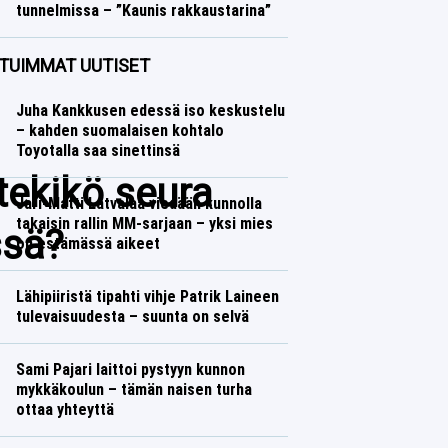
tunnelmissa – ”Kaunis rakkaustarina”
Talvilajit
Lasse Honkanen
TUIMMAT UUTISET
Juha Kankkusen edessä iso keskustelu
– kahden suomalaisen kohtalo
Toyotalla saa sinettinsä
tekikö seura
Jari-Matti Latvalaa viedään kunnolla
takaisin rallin MM-sarjaan – yksi mies
ssä?
on estämässä aikeet
Lähipiiristä tipahti vihje Patrik Laineen
tulevaisuudesta – suunta on selvä
Sami Pajari laittoi pystyyn kunnon
mykkäkoulun – tämän naisen turha
ottaa yhteyttä