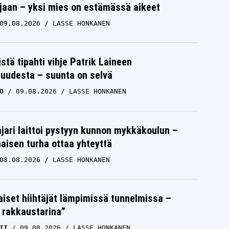
aan – yksi mies on estämässä aikeet
09.08.2026
LASSE HONKANEN
istä tipahti vihje Patrik Laineen
suudesta – suunta on selvä
O
09.08.2026
LASSE HONKANEN
jari laittoi pystyyn kunnon mykkäkoulun –
aisen turha ottaa yhteyttä
08.08.2026
LASSE HONKANEN
iset hiihtäjät lämpimissä tunnelmissa –
 rakkaustarina”
IT
09.08.2026
LASSE HONKANEN