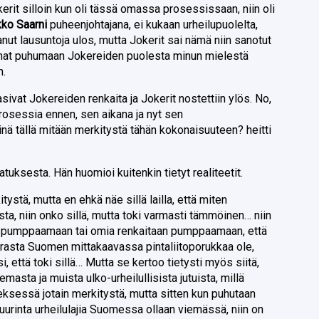
kerit silloin kun oli tässä omassa prosessissaan, niin oli
ko Saarni
puheenjohtajana, ei kukaan urheilupuolelta,
tanut lausuntoja ulos, mutta Jokerit sai nämä niin sanotut
oonat puhumaan Jokereiden puolesta minun mielestä
n.
asivat Jokereiden renkaita ja Jokerit nostettiin ylös. No,
 prosessia ennen, sen aikana ja nyt sen
inä tällä mitään merkitystä tähän kokonaisuuteen? heitti
atuksesta. Hän huomioi kuitenkin tietyt realiteetit.
tystä, mutta en ehkä näe sillä lailla, että miten
ista, niin onko sillä, mutta toki varmasti tämmöinen… niin
än pumppaamaan tai omia renkaitaan pumppaamaan, että
atrasta Suomen mittakaavassa pintaliitoporukkaa ole,
, että toki sillä… Mutta se kertoo tietysti myös siitä,
emasta ja muista ulko-urheilullisista jutuista, millä
neksessä jotain merkitystä, mutta sitten kun puhutaan
uurinta urheilulajia Suomessa ollaan viemässä, niin on