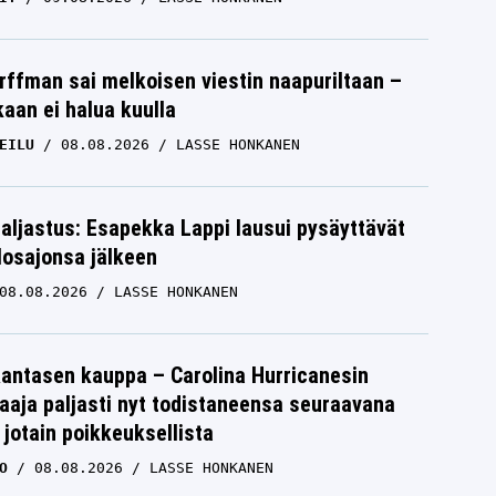
rffman sai melkoisen viestin naapuriltaan –
kaan ei halua kuulla
EILU
08.08.2026
LASSE HONKANEN
paljastus: Esapekka Lappi lausui pysäyttävät
losajonsa jälkeen
08.08.2026
LASSE HONKANEN
antasen kauppa – Carolina Hurricanesin
laaja paljasti nyt todistaneensa seuraavana
 jotain poikkeuksellista
O
08.08.2026
LASSE HONKANEN