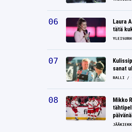
Laura A
tätä ku
YLEISURH
Kulissi
sanat u
RALLI
Mikko R
tähtipe
päivänä
JÄÄKIEKK