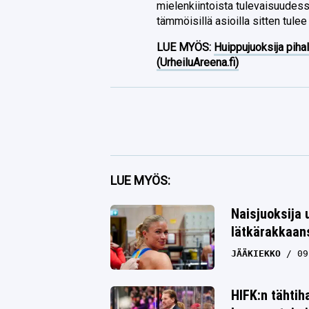
mielenkiintoista tulevaisuudess
tämmöisillä asioilla sitten tule
LUE MYÖS:
Huippujuoksija piha
(UrheiluAreena.fi)
Facebook
LUE MYÖS:
Twitter
Naisjuoksija 
lätkärakkaan
Whatsapp
JÄÄKIEKKO
09
HIFK:n tähtih