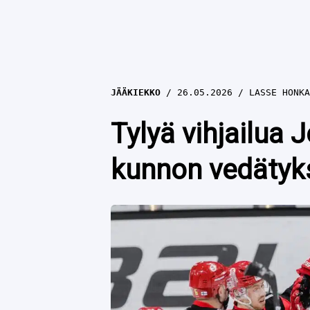
JÄÄKIEKKO
26.05.2026
LASSE HONKA
Tylyä vihjailua 
kunnon vedätyks