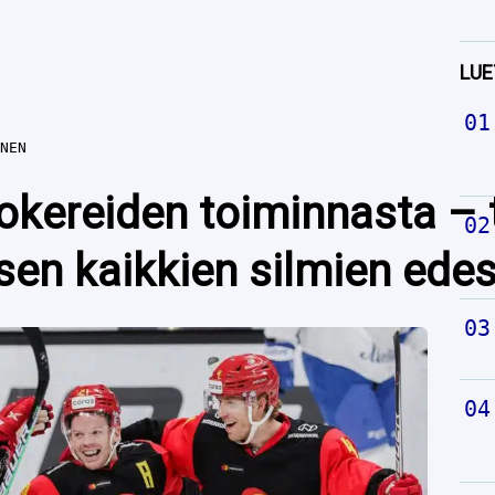
LUE
NEN
Jokereiden toiminnasta – 
en kaikkien silmien ede