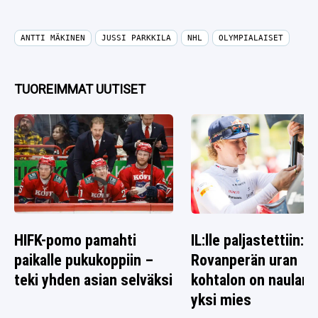
ANTTI MÄKINEN
JUSSI PARKKILA
NHL
OLYMPIALAISET
TUOREIMMAT UUTISET
HIFK-pomo pamahti
IL:lle paljastettiin: K
paikalle pukukoppiin –
Rovanperän uran
teki yhden asian selväksi
kohtalon on naulann
yksi mies