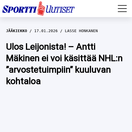
EM-YLEISURHEILU
JÄÄKIEKKO
17.01.2026
LASSE HONKANEN
JÄÄKIEKKO
Ulos Leijonista! – Antti
Mäkinen ei voi käsittää NHL:n
YLEISURHEILU
”arvostetuimpiin” kuuluvan
TALVILAJIT
WILMA HELTELÄ
kohtaloa
FORMULA 1
MUSTAFE MUUSE
IIVO NISKANEN
RALLI
KERTTU NISKANEN
MUUT