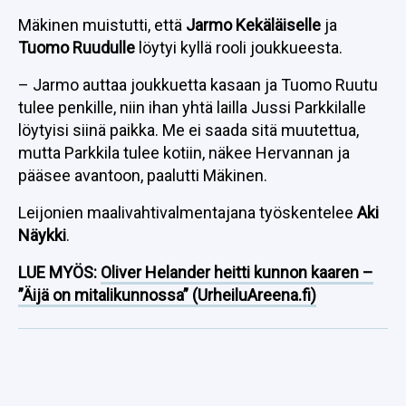
Mäkinen muistutti, että
Jarmo Kekäläiselle
ja
Tuomo Ruudulle
löytyi kyllä rooli joukkueesta.
– Jarmo auttaa joukkuetta kasaan ja Tuomo Ruutu
tulee penkille, niin ihan yhtä lailla Jussi Parkkilalle
löytyisi siinä paikka. Me ei saada sitä muutettua,
mutta Parkkila tulee kotiin, näkee Hervannan ja
pääsee avantoon, paalutti Mäkinen.
Leijonien maalivahtivalmentajana työskentelee
Aki
Näykki
.
LUE MYÖS:
Oliver Helander heitti kunnon kaaren –
”Äijä on mitalikunnossa” (UrheiluAreena.fi)