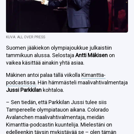
KUVA: ALL OVER PRESS
Suomen jääkiekon olympiajoukkue julkaistiin
tammikuun alussa. Selostaja
Antti Mäkisen
on
vaikea käsittää ainakin yhtä asiaa.
Mäkinen antoi palaa tällä viikolla
Kimanttia-
podcastissa.
Hän hämmästeli maalivahtivalmentaja
Jussi Parkkilan
kohtaloa.
– Sen tiedän, että Parkkilan Jussi tulee siis
Tampereelle olympiatauon aikana. Colorado
Avalanchen maalivahtivalmentaja, meidän
Kimanttia-podcastin kuuntelija. Mielestäni on
edelleenkin täysin mykistävää se – olen tämän