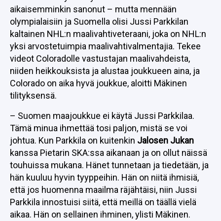
aikaisemminkin sanonut – mutta mennään
olympialaisiin ja Suomella olisi Jussi Parkkilan
kaltainen NHL:n maalivahtiveteraani, joka on NHL:n
yksi arvostetuimpia maalivahtivalmentajia. Tekee
videot Coloradolle vastustajan maalivahdeista,
niiden heikkouksista ja alustaa joukkueen aina, ja
Colorado on aika hyvä joukkue, aloitti Mäkinen
tilityksensä.
– Suomen maajoukkue ei käytä Jussi Parkkilaa.
Tämä minua ihmettää tosi paljon, mistä se voi
johtua. Kun Parkkila on kuitenkin
Jalosen Jukan
kanssa Pietarin SKA:ssa aikanaan ja on ollut näissä
touhuissa mukana. Hänet tunnetaan ja tiedetään, ja
hän kuuluu hyvin tyyppeihin. Hän on niitä ihmisiä,
että jos huomenna maailma räjähtäisi, niin Jussi
Parkkila innostuisi siitä, että meillä on täällä vielä
aikaa. Hän on sellainen ihminen, ylisti Mäkinen.