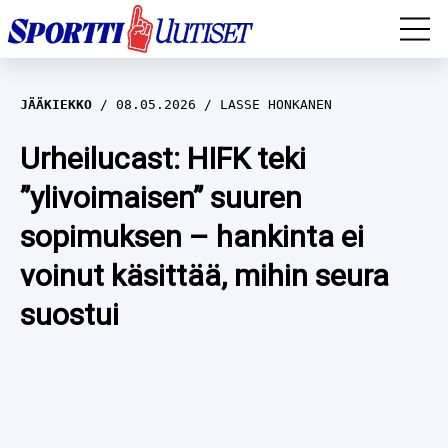
EM-YLEISURHEILU
JÄÄKIEKKO
08.05.2026
LASSE HONKANEN
JÄÄKIEKKO
Urheilucast: HIFK teki
”ylivoimaisen” suuren
YLEISURHEILU
sopimuksen – hankinta ei
TALVILAJIT
WILMA HELTELÄ
voinut käsittää, mihin seura
FORMULA 1
MUSTAFE MUUSE
IIVO NISKANEN
suostui
RALLI
KERTTU NISKANEN
MUUT