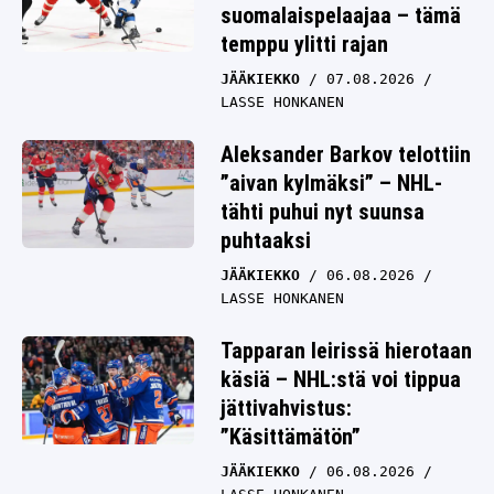
suomalaispelaajaa – tämä
temppu ylitti rajan
JÄÄKIEKKO
07.08.2026
LASSE HONKANEN
Aleksander Barkov telottiin
”aivan kylmäksi” – NHL-
tähti puhui nyt suunsa
puhtaaksi
JÄÄKIEKKO
06.08.2026
LASSE HONKANEN
Tapparan leirissä hierotaan
käsiä – NHL:stä voi tippua
jättivahvistus:
”Käsittämätön”
JÄÄKIEKKO
06.08.2026