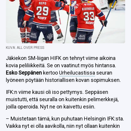
KUVA: ALL OVER PRESS
Jäkiekon SM-liigan HIFK on tehnyt viime aikoina
kovia peliliikkeitä. Se on vaatinut myös hintansa.
Esko Seppänen
kertoo
Urheilucastissa
seuran
lyöneen pöytään historiallisen kovan sopimuksen.
IFK:n viime kausi oli iso pettymys. Seppäsen
muistutti, että seuralla on kuitenkin pelimerkkejä,
joilla operoida. Nyt ne on kaivettu esiin.
– Muistetaan tämä, kun puhutaan Helsingin IFK:sta.
Vaikka nyt ei olla aavikolla, niin nyt ollaan kuitenkin