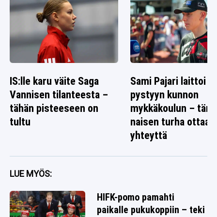
IS:lle karu väite Saga
Sami Pajari laittoi
Vannisen tilanteesta –
pystyyn kunnon
tähän pisteeseen on
mykkäkoulun – täm
tultu
naisen turha ottaa
yhteyttä
LUE MYÖS:
HIFK-pomo pamahti
paikalle pukukoppiin – teki