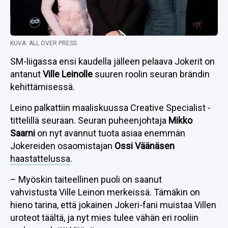
KUVA: ALL OVER PRESS
SM-liigassa ensi kaudella jälleen pelaava Jokerit on
antanut
Ville Leinolle
suuren roolin seuran brändin
kehittämisessä.
Leino palkattiin maaliskuussa Creative Specialist -
tittelillä seuraan. Seuran puheenjohtaja
Mikko
Saarni
on nyt avannut tuota asiaa enemmän
Jokereiden osaomistajan
Ossi Väänäsen
haastattelussa
.
– Myöskin taiteellinen puoli on saanut
vahvistusta Ville Leinon merkeissä. Tämäkin on
hieno tarina, että jokainen Jokeri-fani muistaa Villen
uroteot täältä, ja nyt mies tulee vähän eri rooliin