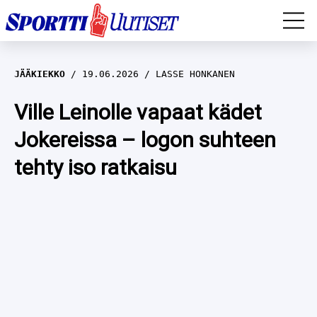
EM-YLEISURHEILU
JÄÄKIEKKO
19.06.2026
LASSE HONKANEN
JÄÄKIEKKO
Ville Leinolle vapaat kädet
Jokereissa – logon suhteen
YLEISURHEILU
tehty iso ratkaisu
TALVILAJIT
WILMA HELTELÄ
FORMULA 1
MUSTAFE MUUSE
IIVO NISKANEN
RALLI
KERTTU NISKANEN
MUUT