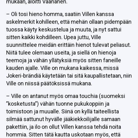
mukaan, aloitti Väänänen.
– Oli tosi hieno homma, saatiin Villen kanssa
askelmerkit kohilleen, että mehän ollaan pidempään
tuossa käyty keskustelua ja muuta, ja nyt sattui
sitten kaikki kohdilleen. Upea juttu, Ville
suunnittelee meidän erittäin hienot tulevat peliasut.
Niitä tulee olemaan useita, ja siellä on hienoja
teemoja ja vähän yllätyksiä myös sitten faneille
kauden ajalle. Ville on mukana kaikessa, missä
Jokeri-brändiä käytetään tai sitä kaupallistetaan, niin
Ville on niissä päätöksissä mukana.
– Ville on antanut myös omaa touchia (suomeksi
”kosketusta”) vähän tuonne pukukoppiin ja
toimistoon ja muualle. Siinä on kyllä taiteellista
silmää sattunut hyvälle jääkiekkoilijalle samaan
pakettiin, ja ilo on ollut Villen kanssa tehdä noita
hommia. Sitten tätä kautta uskotaan myös, että