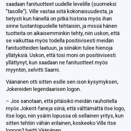
saadaan fanituotteet uudelle levelille (suomeksi
”tasolle”). Ville vastaa siitä kokonaisuudesta, ja
tietysti kun hänellä on pitkä historia myös ihan
sinne tuotantopuolelle tehtaisiin, ja missä hänen
tuotteita on aikaisemminkin tehty, niin uskon, että
se vaikuttaa myös todella positiivisesti meidän
fanituotteiden laatuun, ja siinäkin tulee hienoja
yllätyksiä. Uskon, että tosi moni on positiivisesti
yllättynyt, kun saadaan ne fanituotteet myös
myyntiin, selvitti Saarni.
Väänänen otti sitten esille sen ison kysymyksen,
Jokereiden legendaarisen logon.
– Jos sanotaan, että pitäisikö meidän rauhoitella
myös Jokerit-faneja siinä, että välttämättä itse logo,
itse logo, niin ysärin lopussa oli sellainen yritys, kun
sitten tehtiin vähän erilainen, koskeeko Ville itse
logoon? heitti Väänänen.