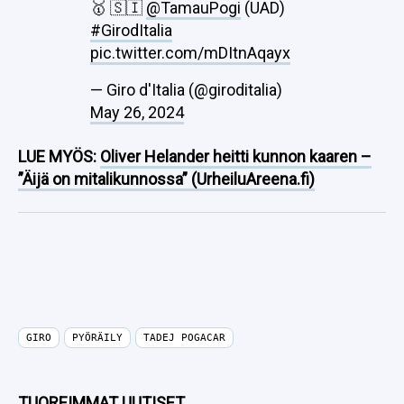
🥇 🇸🇮
@TamauPogi
(UAD)
#GirodItalia
pic.twitter.com/mDItnAqayx
— Giro d'Italia (@giroditalia)
May 26, 2024
LUE MYÖS:
Oliver Helander heitti kunnon kaaren –
”Äijä on mitalikunnossa” (UrheiluAreena.fi)
GIRO
PYÖRÄILY
TADEJ POGACAR
TUOREIMMAT UUTISET