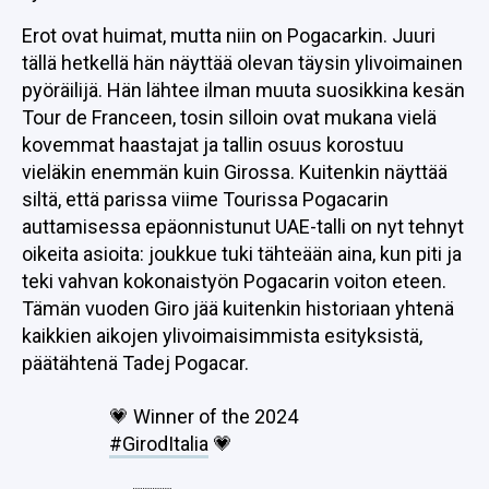
Erot ovat huimat, mutta niin on Pogacarkin. Juuri
tällä hetkellä hän näyttää olevan täysin ylivoimainen
pyöräilijä. Hän lähtee ilman muuta suosikkina kesän
Tour de Franceen, tosin silloin ovat mukana vielä
kovemmat haastajat ja tallin osuus korostuu
vieläkin enemmän kuin Girossa. Kuitenkin näyttää
siltä, että parissa viime Tourissa Pogacarin
auttamisessa epäonnistunut UAE-talli on nyt tehnyt
oikeita asioita: joukkue tuki tähteään aina, kun piti ja
teki vahvan kokonaistyön Pogacarin voiton eteen.
Tämän vuoden Giro jää kuitenkin historiaan yhtenä
kaikkien aikojen ylivoimaisimmista esityksistä,
päätähtenä Tadej Pogacar.
💗 Winner of the 2024
#GirodItalia
💗