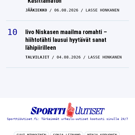
”Käsittämätön”
JÄÄKIEKKO
06.08.2026
LASSE HONKANEN
Iivo Niskasen maailma romahti –
hiihtotähti lausui hyytävät sanat
lähipiirilleen
TALVILAJIT
04.08.2026
LASSE HONKANEN
SporttiUutiset.fi: Tärkeimmät urheilu-uutiset kootusti sinulle 24/7