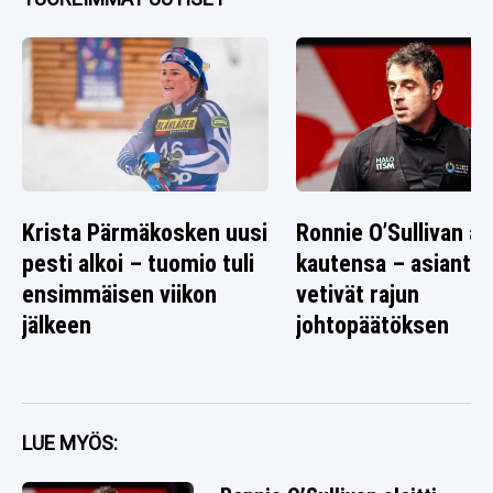
Krista Pärmäkosken uusi
Ronnie O’Sullivan alo
pesti alkoi – tuomio tuli
kautensa – asiantun
ensimmäisen viikon
vetivät rajun
jälkeen
johtopäätöksen
LUE MYÖS: