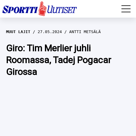
EM-YLEISURHEILU
MUUT LAJIT
27.05.2024
ANTTI METSÄLÄ
JÄÄKIEKKO
Giro: Tim Merlier juhli
Roomassa, Tadej Pogacar
YLEISURHEILU
Girossa
TALVILAJIT
WILMA HELTELÄ
FORMULA 1
MUSTAFE MUUSE
IIVO NISKANEN
RALLI
KERTTU NISKANEN
MUUT