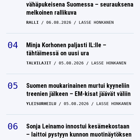
vähäpukeisena Suomessa – seurauksena
melkoinen rallikuva
RALLI
06.08.2026
LASSE HONKANEN
Minja Korhonen paljasti IL:lle –
tähtäimessä on uusi ura
TALVILAJIT
05.08.2026
LASSE HONKANEN
Suomen moukarinainen murtui kyyneliin
treenien jälkeen – EM-kisat jäävät väliin
YLEISURHEILU
05.08.2026
LASSE HONKANEN
Sonja Leinamo innostui kesämekostaan
– laittoi pystyyn kunnon muotinäytöksen