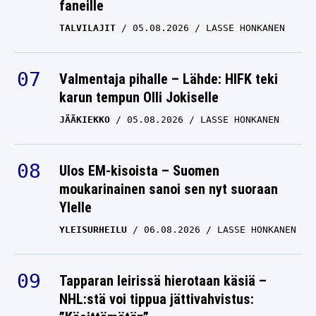
faneille
TALVILAJIT
05.08.2026
LASSE HONKANEN
Valmentaja pihalle – Lähde: HIFK teki
karun tempun Olli Jokiselle
JÄÄKIEKKO
05.08.2026
LASSE HONKANEN
Ulos EM-kisoista – Suomen
moukarinainen sanoi sen nyt suoraan
Ylelle
YLEISURHEILU
06.08.2026
LASSE HONKANEN
Tapparan leirissä hierotaan käsiä –
NHL:stä voi tippua jättivahvistus: