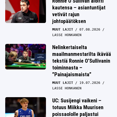
Ronnie O’Sullivan aloitti
kautensa – asiantuntijat
vetivät rajun
johtopäätöksen
MUUT LAJIT
07.08.2026
LASSE HONKANEN
Nelinkertaiselta
maailmanmestarilta ikävää
tekstiä Ronnie O’Sullivanin
toiminnasta –
”Painajaismaista”
MUUT LAJIT
19.07.2026
LASSE HONKANEN
UC: Susijengi vaikeni –
totuus Miikka Muurisen
poissaololle paljastui