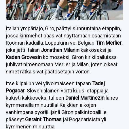
Italian ympäriajo, Giro, päättyi sunnuntaina etappiin,
jossa kirimiehet pääsivät näyttämään osaamistaan
Rooman kaduilla. Loppukirin vei Belgian
Tim Merlier
,
joka jätti Italian
Jonathan Milanin
kakkoseksi ja
Kaden Grovesin
kolmoseksi. Giron kirikilpailuissa
juhlivat nimenomaan Merlier ja Milan, joten oikeat
nimet ratkaisivat päätösetapin voiton.
Itse kilpailun vei ylivoimaiseen tapaan
Tadej
Pogacar
. Slovenialainen voitti kuusi etappia ja
kukisti kakkoseksi tulleen
Daniel Martinezin
lähes
kymmenellä minuutilla! Kaikkien aikojen
vanhimpana pyöräilijänä Giron palkintopallille
päässyt
Geraint Thomas
jäi Pogacarisista yli
kymmenen minuuttia.