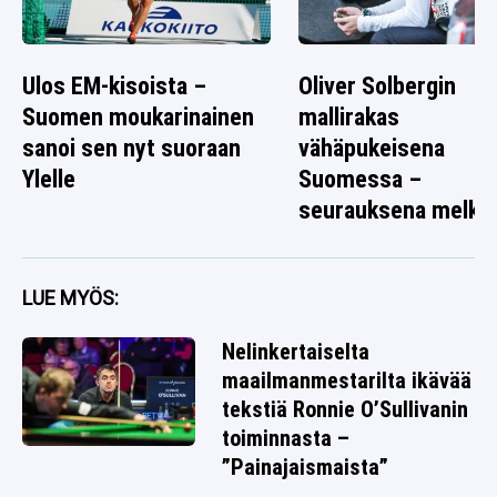
Ulos EM-kisoista –
Oliver Solbergin
Suomen moukarinainen
mallirakas
sanoi sen nyt suoraan
vähäpukeisena
Ylelle
Suomessa –
seurauksena melko
rallikuva
LUE MYÖS:
Nelinkertaiselta
maailmanmestarilta ikävää
tekstiä Ronnie O’Sullivanin
toiminnasta –
”Painajaismaista”