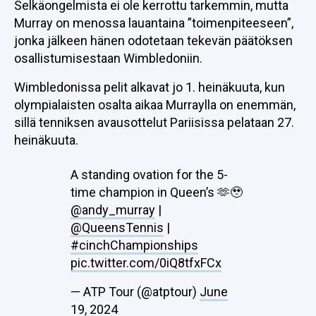
Selkäongelmista ei ole kerrottu tarkemmin, mutta
Murray on menossa lauantaina ”toimenpiteeseen”,
jonka jälkeen hänen odotetaan tekevän päätöksen
osallistumisestaan Wimbledoniin.
Wimbledonissa pelit alkavat jo 1. heinäkuuta, kun
olympialaisten osalta aikaa Murraylla on enemmän,
sillä tenniksen avausottelut Pariisissa pelataan 27.
heinäkuuta.
A standing ovation for the 5-
time champion in Queen’s 🫶🥹
@andy_murray
|
@QueensTennis
|
#cinchChampionships
pic.twitter.com/0iQ8tfxFCx
— ATP Tour (@atptour)
June
19, 2024