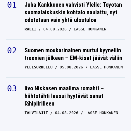
Juha Kankkunen vahvisti Ylelle: Toyotan
suomalaiskuskin kohtalo naulattu, nyt
odotetaan vain yhtä ulostuloa
RALLI
04.08.2026
LASSE HONKANEN
Suomen moukarinainen murtui kyyneliin
treenien jälkeen – EM-kisat jäävät väliin
YLEISURHEILU
05.08.2026
LASSE HONKANEN
Iivo Niskasen maailma romahti –
hiihtotähti lausui hyytävät sanat
lähipiirilleen
TALVILAJIT
04.08.2026
LASSE HONKANEN