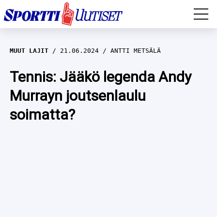
EM-YLEISURHEILU
MUUT LAJIT
21.06.2024
ANTTI METSÄLÄ
JÄÄKIEKKO
Tennis: Jääkö legenda Andy
Murrayn joutsenlaulu
YLEISURHEILU
soimatta?
TALVILAJIT
WILMA HELTELÄ
FORMULA 1
MUSTAFE MUUSE
IIVO NISKANEN
RALLI
KERTTU NISKANEN
MUUT