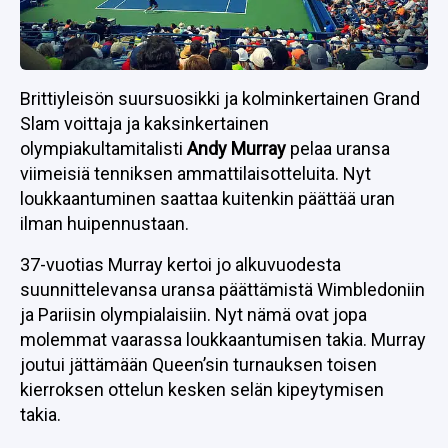
Brittiyleisön suursuosikki ja kolminkertainen Grand
Slam voittaja ja kaksinkertainen
olympiakultamitalisti
Andy Murray
pelaa uransa
viimeisiä tenniksen ammattilaisotteluita. Nyt
loukkaantuminen saattaa kuitenkin päättää uran
ilman huipennustaan.
37-vuotias Murray kertoi jo alkuvuodesta
suunnittelevansa uransa päättämistä Wimbledoniin
ja Pariisin olympialaisiin. Nyt nämä ovat jopa
molemmat vaarassa loukkaantumisen takia. Murray
joutui jättämään Queen’sin turnauksen toisen
kierroksen ottelun kesken selän kipeytymisen
takia.