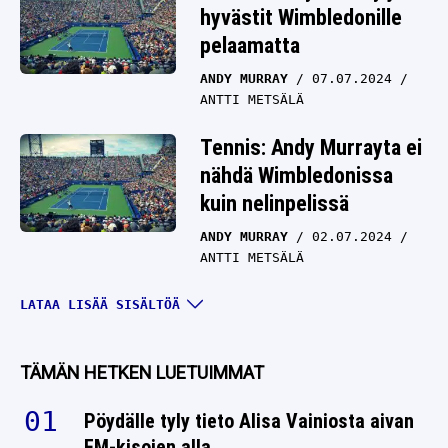
hyvästit Wimbledonille
pelaamatta
ANDY MURRAY
07.07.2024
ANTTI METSÄLÄ
Tennis: Andy Murrayta ei
nähdä Wimbledonissa
kuin nelinpelissä
ANDY MURRAY
02.07.2024
ANTTI METSÄLÄ
Tennis: Andy Murrayn
LATAA LISÄÄ SISÄLTÖÄ
viimeinen Wimbledon
jäänee väliin – ”Odotan
TÄMÄN HETKEN LUETUIMMAT
viime hetkeen”
Pöydälle tyly tieto Alisa Vainiosta aivan
ANDY MURRAY
27.06.2024
EM-kisojen alla
ANTTI METSÄLÄ