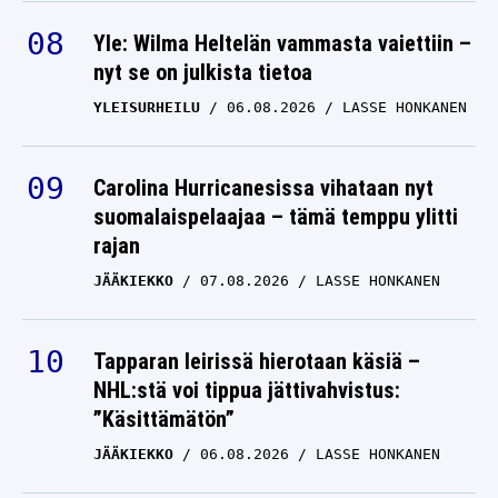
Yle: Wilma Heltelän vammasta vaiettiin –
nyt se on julkista tietoa
YLEISURHEILU
06.08.2026
LASSE HONKANEN
Carolina Hurricanesissa vihataan nyt
suomalaispelaajaa – tämä temppu ylitti
rajan
JÄÄKIEKKO
07.08.2026
LASSE HONKANEN
Tapparan leirissä hierotaan käsiä –
NHL:stä voi tippua jättivahvistus:
”Käsittämätön”
JÄÄKIEKKO
06.08.2026
LASSE HONKANEN