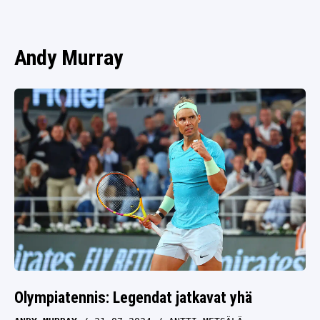
SPORTIVO TV
FUTIS
KAMPPAILU
Andy Murray
OLYMPIALAISET
Olympiatennis: Legendat jatkavat yhä