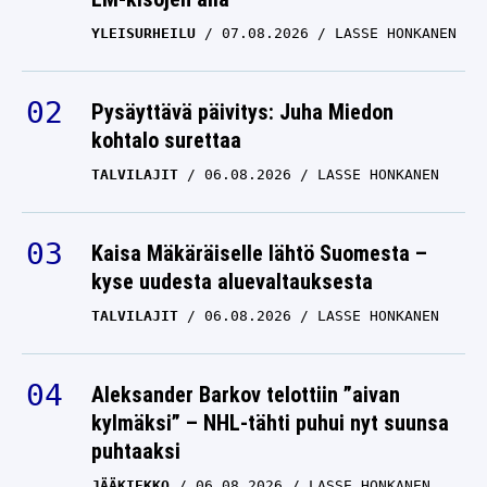
YLEISURHEILU
07.08.2026
LASSE HONKANEN
Tennis: Jääkö legenda
Andy Murrayn
joutsenlaulu soimatta?
Pysäyttävä päivitys: Juha Miedon
kohtalo surettaa
ANDY MURRAY
21.06.2024
ANTTI METSÄLÄ
TALVILAJIT
06.08.2026
LASSE HONKANEN
Kaisa Mäkäräiselle lähtö Suomesta –
kyse uudesta aluevaltauksesta
TALVILAJIT
06.08.2026
LASSE HONKANEN
Aleksander Barkov telottiin ”aivan
kylmäksi” – NHL-tähti puhui nyt suunsa
puhtaaksi
JÄÄKIEKKO
06.08.2026
LASSE HONKANEN