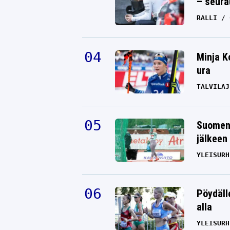
– seura
RALLI
Minja K
ura
TALVILAJ
Suomen 
jälkeen 
YLEISURH
Pöydäll
alla
YLEISURH