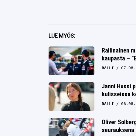
Facebook
LUE MYÖS:
Twitter
Rallinainen m
kaupasta – ”E
Whatsapp
RALLI
07.08.
Janni Hussi p
kulisseissa k
RALLI
06.08.
Oliver Solbe
seurauksena 