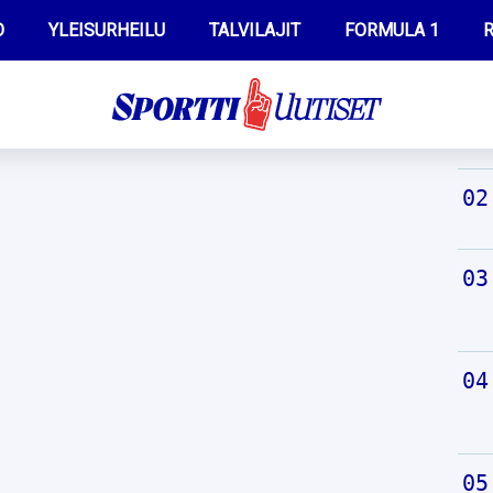
O
YLEISURHEILU
TALVILAJIT
FORMULA 1
R
TUO
WILMA HELTELÄ
IIVO NISKANEN
MUSTAFE MUUSE
KERTTU NISKANEN