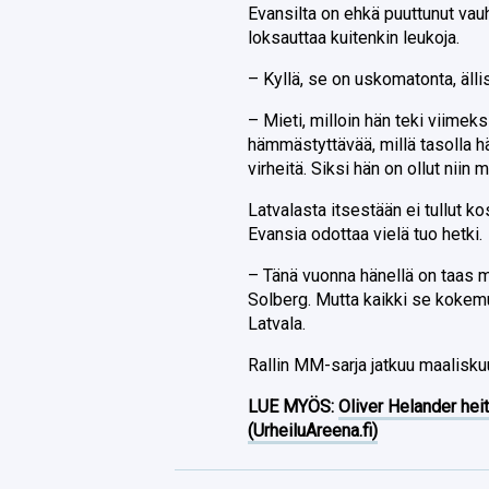
Evansilta on ehkä puuttunut vau
loksauttaa kuitenkin leukoja.
– Kyllä, se on uskomatonta, ällis
– Mieti, milloin hän teki viime
hämmästyttävää, millä tasolla hä
virheitä. Siksi hän on ollut nii
Latvalasta itsestään ei tullut 
Evansia odottaa vielä tuo hetki.
– Tänä vuonna hänellä on taas m
Solberg. Mutta kaikki se kokemus,
Latvala.
Rallin MM-sarja jatkuu maaliskuun
LUE MYÖS:
Oliver Helander heit
(UrheiluAreena.fi)