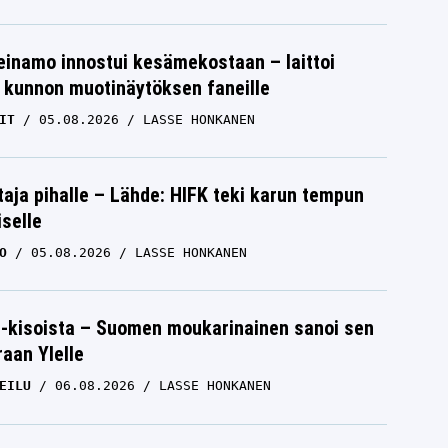
einamo innostui kesämekostaan – laittoi
 kunnon muotinäytöksen faneille
IT
05.08.2026
LASSE HONKANEN
aja pihalle – Lähde: HIFK teki karun tempun
iselle
O
05.08.2026
LASSE HONKANEN
-kisoista – Suomen moukarinainen sanoi sen
raan Ylelle
EILU
06.08.2026
LASSE HONKANEN