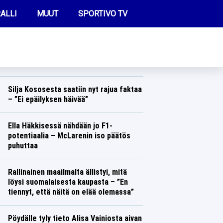
ALLI
MUUT
SPORTIVO TV
REIMMAT UUTISET
Carolina Hurricanesissa vihataan nyt
suomalaispelaajaa – tämä temppu ylitti
rajan
FUTIS
Jääkiekko
Lasse Honkanen
KAMPPAILU
Silja Kososesta saatiin nyt rajua faktaa
– ”Ei epäilyksen häivää”
OLYMPIALAISET
Yleisurheilu
Lasse Honkanen
Ella Häkkisessä nähdään jo F1-
potentiaalia – McLarenin iso päätös
puhuttaa
Formula 1
Lasse Honkanen
Rallinainen maailmalta ällistyi, mitä
löysi suomalaisesta kaupasta – ”En
tiennyt, että näitä on elää olemassa”
Ralli
Lasse Honkanen
Pöydälle tyly tieto Alisa Vainiosta aivan