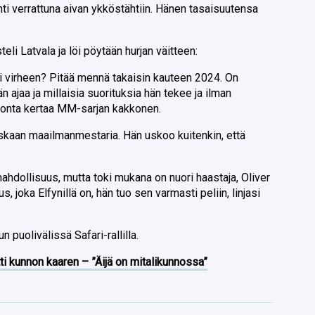
hti verrattuna aivan ykköstähtiin. Hänen tasaisuutensa
teli Latvala ja löi pöytään hurjan väitteen:
ksi virheen? Pitää mennä takaisin kauteen 2024. On
n ajaa ja millaisia suorituksia hän tekee ja ilman
n monta kertaa MM-sarjan kakkonen.
koskaan maailmanmestaria. Hän uskoo kuitenkin, että
ahdollisuus, mutta toki mukana on nuori haastaja, Oliver
 joka Elfynillä on, hän tuo sen varmasti peliin, linjasi
 puolivälissä Safari-rallilla.
ti kunnon kaaren – ”Äijä on mitalikunnossa”