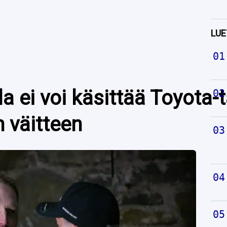
LUE
la ei voi käsittää Toyota
n väitteen