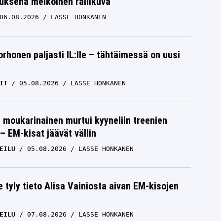
uksena melkoinen rallikuva
06.08.2026
LASSE HONKANEN
orhonen paljasti IL:lle – tähtäimessä on uusi
IT
05.08.2026
LASSE HONKANEN
moukarinainen murtui kyyneliin treenien
– EM-kisat jäävät väliin
EILU
05.08.2026
LASSE HONKANEN
e tyly tieto Alisa Vainiosta aivan EM-kisojen
EILU
07.08.2026
LASSE HONKANEN