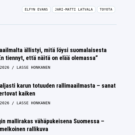
ELFYN EVANS
JARI-MATTI LATVALA
TOYOTA
aailmalta ällistyi, mitä löysi suomalaisesta
n tiennyt, että näitä on elää olemassa”
2026
LASSE HONKANEN
aljasti karun totuuden rallimaailmasta – sanat
ertovat kaiken
2026
LASSE HONKANEN
rgin mallirakas vähäpukeisena Suomessa –
melkoinen rallikuva