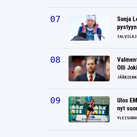
Sonja L
pystyyn
TALVILAJ
Valment
Olli Jok
JÄÄKIEKK
Ulos EM
nyt suo
YLEISURH