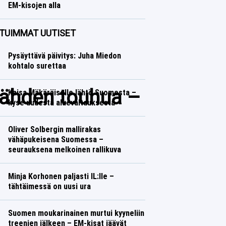
EM-kisojen alla
Yleisurheilu
Lasse Honkanen
TUIMMAT UUTISET
Pysäyttävä päivitys: Juha Miedon
kohtalo surettaa
-tähden touhua –
Kaisa Mäkäräiselle lähtö Suomesta –
kyse uudesta aluevaltauksesta
Oliver Solbergin mallirakas
vähäpukeisena Suomessa –
seurauksena melkoinen rallikuva
Minja Korhonen paljasti IL:lle –
tähtäimessä on uusi ura
Suomen moukarinainen murtui kyyneliin
treenien jälkeen – EM-kisat jäävät