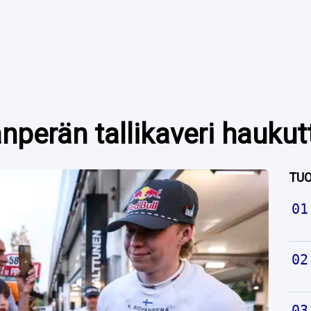
perän tallikaveri haukutt
TUO