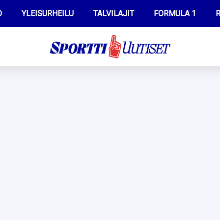
O
YLEISURHEILU
TALVILAJIT
FORMULA 1
R
WILMA HELTELÄ
IIVO NISKANEN
MUSTAFE MUUSE
KERTTU NISKANEN