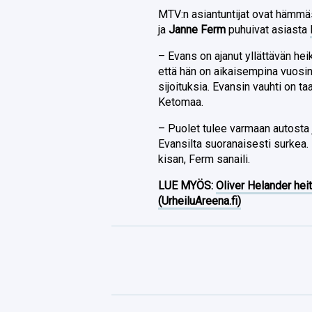
MTV:n asiantuntijat ovat hämmäs
ja
Janne Ferm
puhuivat asiasta
– Evans on ajanut yllättävän hei
että hän on aikaisempina vuosin
sijoituksia. Evansin vauhti on 
Ketomaa.
– Puolet tulee varmaan autosta j
Evansilta suoranaisesti surkea.
kisan, Ferm sanaili.
LUE MYÖS:
Oliver Helander heit
(UrheiluAreena.fi)