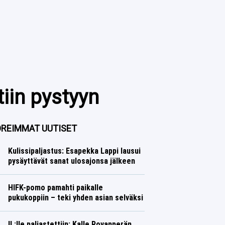
iin pystyyn
REIMMAT UUTISET
Kulissipaljastus: Esapekka Lappi lausui
pysäyttävät sanat ulosajonsa jälkeen
Ralli
Lasse Honkanen
HIFK-pomo pamahti paikalle
pukukoppiin – teki yhden asian selväksi
Jääkiekko
Lasse Honkanen
IL:lle paljastettiin: Kalle Rovanperän