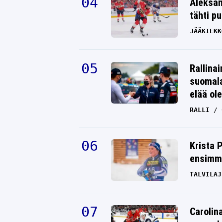
Aleksan
tähti p
JÄÄKIEKK
Rallinai
suomala
elää ol
RALLI
Krista 
ensimmä
TALVILAJ
Carolin