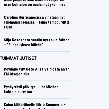
uran kohtalon on naulannut yksi mies
Ralli
Lasse Honkanen
Carolina Hurricanesissa vihataan nyt
suomalaispelaajaa – tämä temppu ylitti
rajan
Jääkiekko
Lasse Honkanen
Silja Kososesta saatiin nyt rajua faktaa
– ”Ei epäilyksen häivää”
Yleisurheilu
Lasse Honkanen
TUIMMAT UUTISET
Pöydälle tyly tieto Alisa Vainiosta aivan
EM-kisojen alla
Pysäyttävä päivitys: Juha Miedon
kohtalo surettaa
Kaisa Mäkäräiselle lähtö Suomesta –