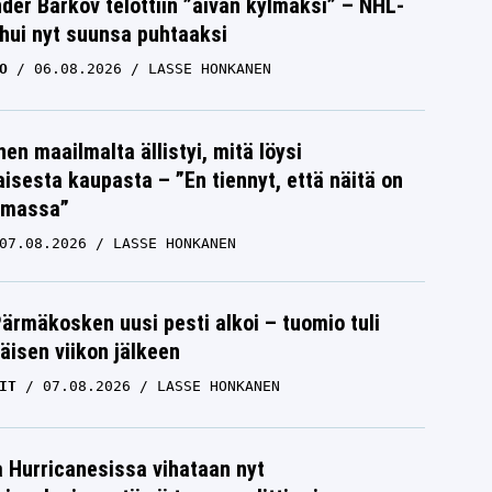
der Barkov telottiin ”aivan kylmäksi” – NHL-
uhui nyt suunsa puhtaaksi
O
06.08.2026
LASSE HONKANEN
nen maailmalta ällistyi, mitä löysi
isesta kaupasta – ”En tiennyt, että näitä on
emassa”
07.08.2026
LASSE HONKANEN
Pärmäkosken uusi pesti alkoi – tuomio tuli
isen viikon jälkeen
IT
07.08.2026
LASSE HONKANEN
a Hurricanesissa vihataan nyt