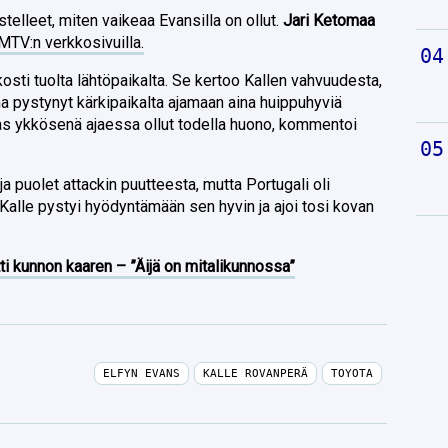
telleet, miten vaikeaa Evansilla on ollut.
Jari Ketomaa
MTV:n verkkosivuilla.
kosti tuolta lähtöpaikalta. Se kertoo Kallen vahvuudesta,
a pystynyt kärkipaikalta ajamaan aina huippuhyviä
taas ykkösenä ajaessa ollut todella huono, kommentoi
a puolet attackin puutteesta, mutta Portugali oli
 Kalle pystyi hyödyntämään sen hyvin ja ajoi tosi kovan
ti kunnon kaaren – ”Äijä on mitalikunnossa”
ELFYN EVANS
KALLE ROVANPERÄ
TOYOTA