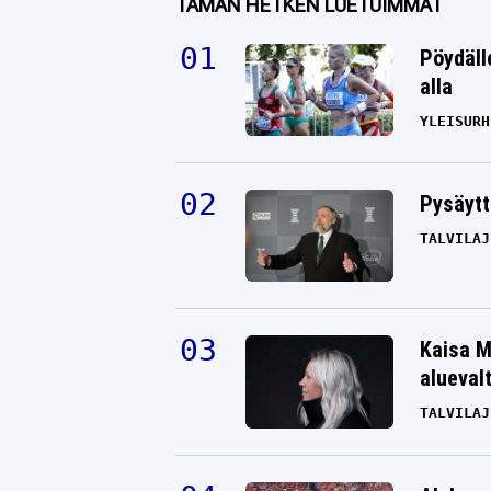
TÄMÄN HETKEN LUETUIMMAT
Pöydäll
alla
YLEISURH
Pysäytt
TALVILAJ
Kaisa M
alueval
TALVILAJ