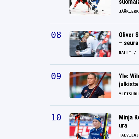
suomala
JÄÄKIEKK
Oliver 
– seura
RALLI
Yle: Wi
julkista
YLEISURH
Minja K
ura
TALVILAJ