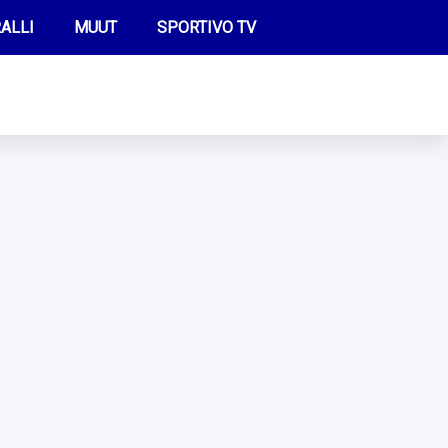
ALLI
MUUT
SPORTIVO TV
FUTIS
KAMPPAILU
OLYMPIALAISET