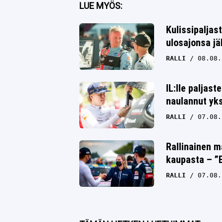
Facebook
LUE MYÖS:
Twitter
Kulissipaljas
ulosajonsa jä
Whatsapp
RALLI
08.08.
IL:lle paljast
naulannut yk
RALLI
07.08.
Rallinainen m
kaupasta – ”E
RALLI
07.08.