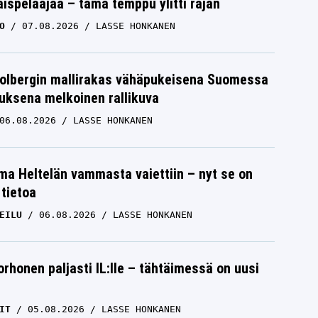
ispelaajaa – tämä temppu ylitti rajan
O
07.08.2026
LASSE HONKANEN
Solbergin mallirakas vähäpukeisena Suomessa
uksena melkoinen rallikuva
06.08.2026
LASSE HONKANEN
lma Heltelän vammasta vaiettiin – nyt se on
 tietoa
EILU
06.08.2026
LASSE HONKANEN
orhonen paljasti IL:lle – tähtäimessä on uusi
IT
05.08.2026
LASSE HONKANEN