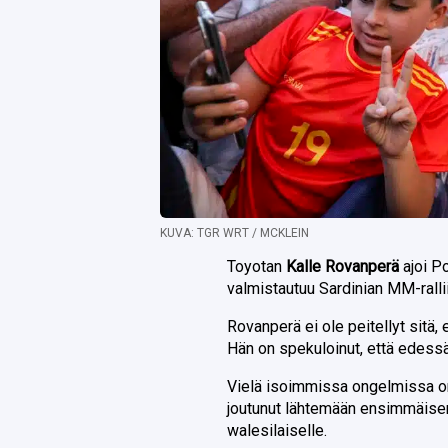
KUVA: TGR WRT / MCKLEIN
Toyotan
Kalle Rovanperä
ajoi P
valmistautuu Sardinian MM-rallii
Rovanperä ei ole peitellyt sitä, e
Hän on spekuloinut, että edessä 
Vielä isoimmissa ongelmissa o
joutunut lähtemään ensimmäisenä
walesilaiselle.