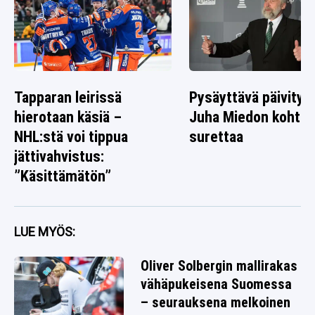
Tapparan leirissä
Pysäyttävä päivitys
hierotaan käsiä –
Juha Miedon kohtal
NHL:stä voi tippua
surettaa
jättivahvistus:
”Käsittämätön”
LUE MYÖS:
Oliver Solbergin mallirakas
vähäpukeisena Suomessa
– seurauksena melkoinen