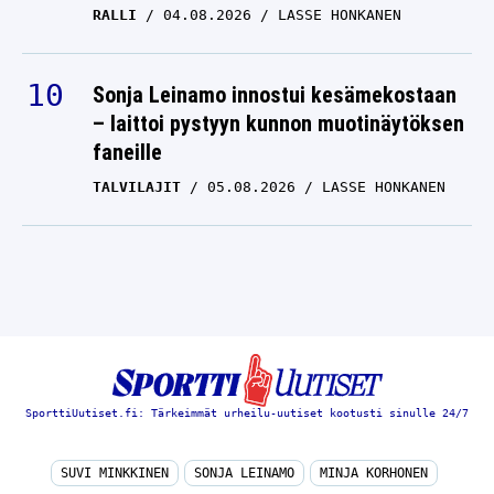
Sonja Leinamo innostui kesämekostaan
– laittoi pystyyn kunnon muotinäytöksen
faneille
TALVILAJIT
05.08.2026
LASSE HONKANEN
SporttiUutiset.fi: Tärkeimmät urheilu-uutiset kootusti sinulle 24/7
SUVI MINKKINEN
SONJA LEINAMO
MINJA KORHONEN
AMPUMAHIIHTO
KAISA MÄKÄRÄINEN
PATRIK LAINE