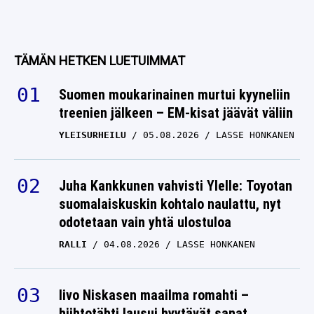
TÄMÄN HETKEN LUETUIMMAT
Suomen moukarinainen murtui kyyneliin
treenien jälkeen – EM-kisat jäävät väliin
YLEISURHEILU
05.08.2026
LASSE HONKANEN
Juha Kankkunen vahvisti Ylelle: Toyotan
suomalaiskuskin kohtalo naulattu, nyt
odotetaan vain yhtä ulostuloa
RALLI
04.08.2026
LASSE HONKANEN
Iivo Niskasen maailma romahti –
hiihtotähti lausui hyytävät sanat
lähipiirilleen