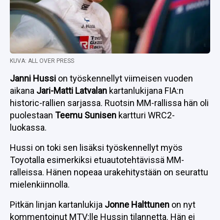
KUVA: ALL OVER PRESS
Janni Hussi
on työskennellyt viimeisen vuoden
aikana
Jari-Matti Latvalan
kartanlukijana FIA:n
historic-rallien sarjassa. Ruotsin MM-rallissa hän oli
puolestaan
Teemu Sunisen
kartturi WRC2-
luokassa.
Hussi on toki sen lisäksi työskennellyt myös
Toyotalla esimerkiksi etuautotehtävissä MM-
ralleissa. Hänen nopeaa urakehitystään on seurattu
mielenkiinnolla.
Pitkän linjan kartanlukija
Jonne Halttunen
on nyt
kommentoinut
MTV:lle
Hussin tilannetta. Hän ei