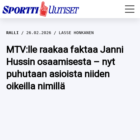
EM-YLEISURHEILU
RALLI
26.02.2026
LASSE HONKANEN
JÄÄKIEKKO
MTV:lle raakaa faktaa Janni
Hussin osaamisesta – nyt
YLEISURHEILU
puhutaan asioista niiden
TALVILAJIT
WILMA HELTELÄ
oikeilla nimillä
FORMULA 1
MUSTAFE MUUSE
IIVO NISKANEN
RALLI
KERTTU NISKANEN
MUUT