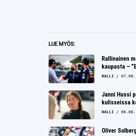
Facebook
LUE MYÖS:
Twitter
Rallinainen m
Whatsapp
kaupasta – ”E
RALLI
07.08.
Janni Hussi p
kulisseissa k
RALLI
06.08.
Oliver Solbe