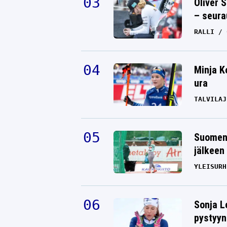
Oliver 
– seura
RALLI
Minja K
ura
TALVILAJ
Suomen 
jälkeen 
YLEISURH
Sonja L
pystyyn