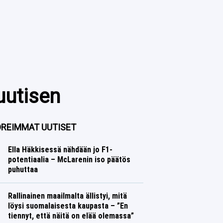
uutisen
REIMMAT UUTISET
Ella Häkkisessä nähdään jo F1-
potentiaalia – McLarenin iso päätös
puhuttaa
Formula 1
Lasse Honkanen
Rallinainen maailmalta ällistyi, mitä
löysi suomalaisesta kaupasta – ”En
tiennyt, että näitä on elää olemassa”