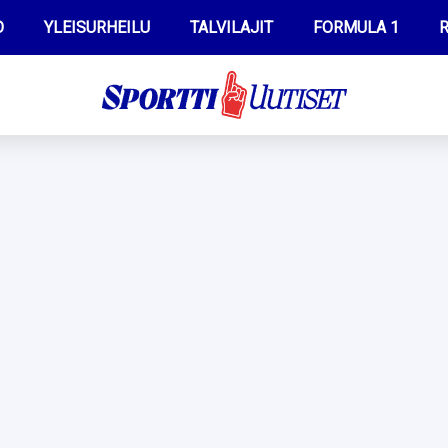
O
YLEISURHEILU
TALVILAJIT
FORMULA 1
R
WILMA HELTELÄ
IIVO NISKANEN
MUSTAFE MUUSE
KERTTU NISKANEN