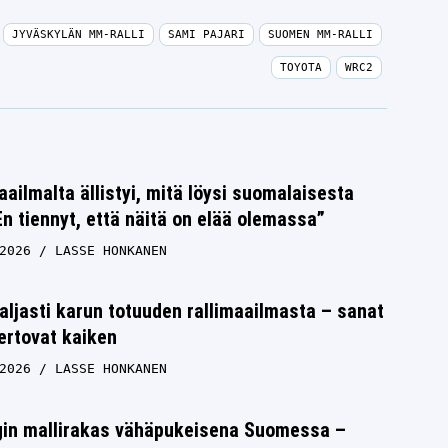
JYVÄSKYLÄN MM-RALLI
SAMI PAJARI
SUOMEN MM-RALLI
TOYOTA
WRC2
aailmalta ällistyi, mitä löysi suomalaisesta
n tiennyt, että näitä on elää olemassa”
2026
LASSE HONKANEN
aljasti karun totuuden rallimaailmasta – sanat
ertovat kaiken
2026
LASSE HONKANEN
rgin mallirakas vähäpukeisena Suomessa –