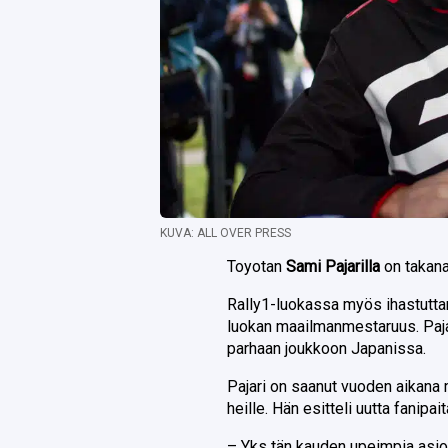
KUVA: ALL OVER PRESS
Toyotan
Sami Pajarilla
on takana
Rally1-luokassa myös ihastutta
luokan maailmanmestaruus. Pajar
parhaan joukkoon Japanissa.
Pajari on saanut vuoden aikana m
heille. Hän esitteli uutta fanipait
– Yks tän kauden upeimpia asio