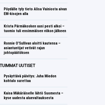
Ralli
Lasse Honkanen
Pöydälle tyly tieto Alisa Vainiosta aivan
EM-kisojen alla
Yleisurheilu
Lasse Honkanen
Krista Pärmäkosken uusi pesti alkoi –
tuomio tuli ensimmäisen viikon jälkeen
Talvilajit
Lasse Honkanen
Ronnie O’Sullivan aloitti kautensa –
asiantuntijat vetivät rajun
johtopäätöksen
Muut lajit
Lasse Honkanen
TUIMMAT UUTISET
Pysäyttävä päivitys: Juha Miedon
kohtalo surettaa
Kaisa Mäkäräiselle lähtö Suomesta –
kyse uudesta aluevaltauksesta