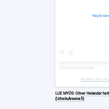
Näytä täm
Henkilön Sami Paj
LUE MYÖS:
Oliver Helander heit
(UrheiluAreena.fi)