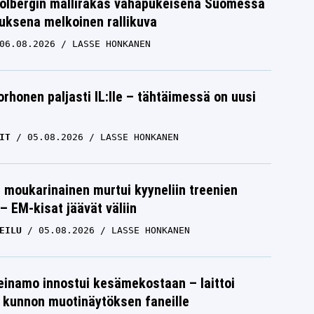
Solbergin mallirakas vähäpukeisena Suomessa
uksena melkoinen rallikuva
06.08.2026
LASSE HONKANEN
orhonen paljasti IL:lle – tähtäimessä on uusi
IT
05.08.2026
LASSE HONKANEN
moukarinainen murtui kyyneliin treenien
– EM-kisat jäävät väliin
EILU
05.08.2026
LASSE HONKANEN
einamo innostui kesämekostaan – laittoi
 kunnon muotinäytöksen faneille