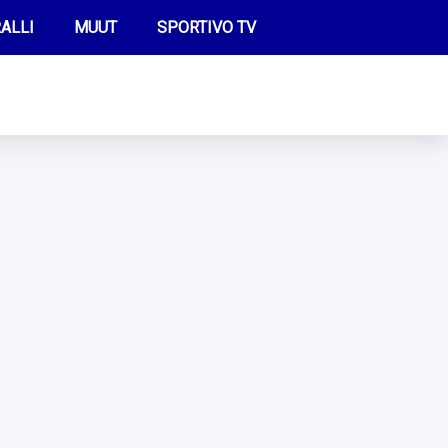
ALLI
MUUT
SPORTIVO TV
FUTIS
KAMPPAILU
OLYMPIALAISET