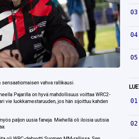
 sensaatiomaisen vahva rallikausi.
LUE
neella Pajarilla on hyvä mahdollisuus voittaa WRC2-
i vie luokkamestaruuden, jos hän sijoittuu kahden
yös paljon uusia faneja. Miehellä oli iloisia uutisia
aa.
ita oli WRC-debyytti Suomen MM-rallissa. Sen