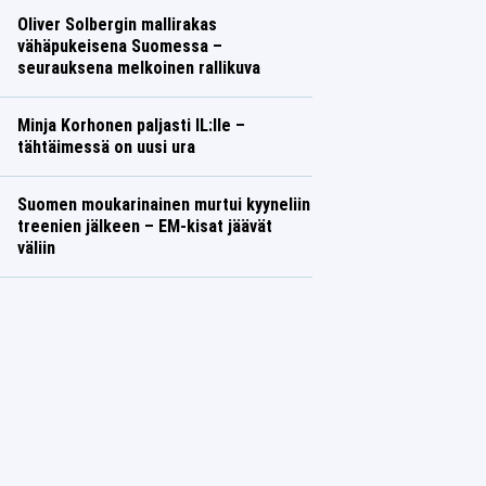
Oliver Solbergin mallirakas
vähäpukeisena Suomessa –
seurauksena melkoinen rallikuva
Minja Korhonen paljasti IL:lle –
tähtäimessä on uusi ura
Suomen moukarinainen murtui kyyneliin
treenien jälkeen – EM-kisat jäävät
väliin