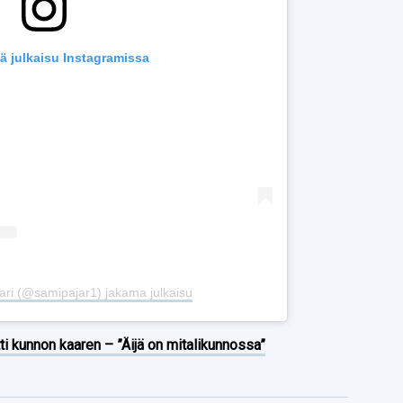
ä julkaisu Instagramissa
ari (@samipajar1) jakama julkaisu
ti kunnon kaaren – ”Äijä on mitalikunnossa”