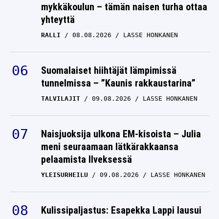
mykkäkoulun – tämän naisen turha ottaa
yhteyttä
RALLI
08.08.2026
LASSE HONKANEN
Suomalaiset hiihtäjät lämpimissä
tunnelmissa – ”Kaunis rakkaustarina”
TALVILAJIT
09.08.2026
LASSE HONKANEN
Naisjuoksija ulkona EM-kisoista – Julia
meni seuraamaan lätkärakkaansa
pelaamista Ilveksessä
YLEISURHEILU
09.08.2026
LASSE HONKANEN
Kulissipaljastus: Esapekka Lappi lausui