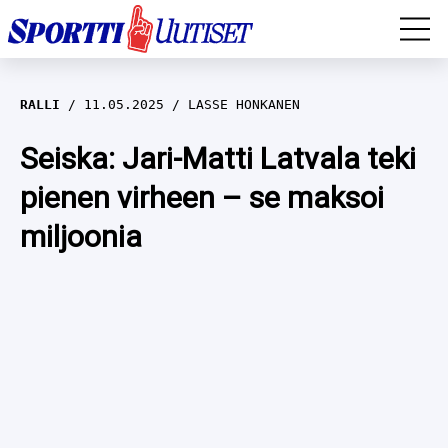
EM-YLEISURHEILU
RALLI
11.05.2025
LASSE HONKANEN
JÄÄKIEKKO
Seiska: Jari-Matti Latvala teki
pienen virheen – se maksoi
YLEISURHEILU
miljoonia
TALVILAJIT
WILMA HELTELÄ
FORMULA 1
MUSTAFE MUUSE
IIVO NISKANEN
RALLI
KERTTU NISKANEN
MUUT