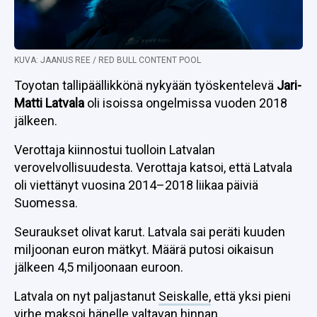
KUVA: JAANUS REE / RED BULL CONTENT POOL
Toyotan tallipäällikkönä nykyään työskentelevä
Jari-
Matti Latvala
oli isoissa ongelmissa vuoden 2018
jälkeen.
Verottaja kiinnostui tuolloin Latvalan
verovelvollisuudesta. Verottaja katsoi, että Latvala
oli viettänyt vuosina 2014–2018 liikaa päiviä
Suomessa.
Seuraukset olivat karut. Latvala sai peräti kuuden
miljoonan euron mätkyt. Määrä putosi oikaisun
jälkeen 4,5 miljoonaan euroon.
Latvala on nyt paljastanut
Seiskalle,
että yksi pieni
virhe maksoi hänelle valtavan hinnan.