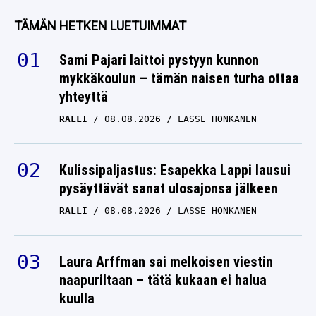
Davosissa – suorat sanat
TÄMÄN HETKEN LUETUIMMAT
Johannes Kläbosta
Sami Pajari laittoi pystyyn kunnon
JUHO MIKKONEN
15.12.2025
mykkäkoulun – tämän naisen turha ottaa
LASSE HONKANEN
yhteyttä
Kerttu Niskasen
RALLI
08.08.2026
LASSE HONKANEN
valmentajamies tylytti
Suomen toista
maajoukkuenaista
Kulissipaljastus: Esapekka Lappi lausui
pysäyttävät sanat ulosajonsa jälkeen
Viaplaylla
RALLI
08.08.2026
LASSE HONKANEN
JUHO MIKKONEN
12.12.2025
LASSE HONKANEN
Laura Arffman sai melkoisen viestin
naapuriltaan – tätä kukaan ei halua
kuulla