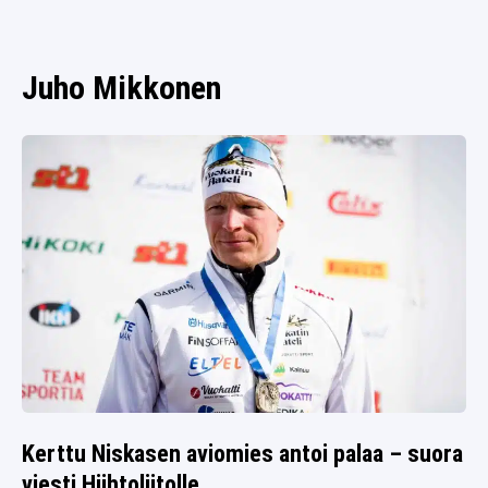
SPORTIVO TV
FUTIS
KAMPPAILU
Juho Mikkonen
OLYMPIALAISET
Kerttu Niskasen aviomies antoi palaa – suora
viesti Hiihtoliitolle