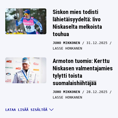
Siskon mies todisti
lähietäisyydeltä: Iivo
Niskaselta melkoista
touhua
JUHO MIKKONEN
31.12.2025
LASSE HONKANEN
Armoton tuomio: Kerttu
Niskasen valmentajamies
tylytti toista
suomalaishiihtäjää
JUHO MIKKONEN
28.12.2025
LASSE HONKANEN
Suomalainen hiihtomies
LATAA LISÄÄ SISÄLTÖÄ
sai tarpeekseen