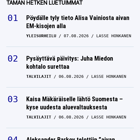
TÄMÄN HETKEN LUETUIMMAT
ällistyttää
Pöydälle tyly tieto Alisa Vainiosta aivan
KIMMO TIMONEN
15.07.2025
EM-kisojen alla
LASSE HONKANEN
YLEISURHEILU
07.08.2026
LASSE HONKANEN
Leijonalegendalta
brutaali tuomio Antti
Pennaselle – tämä on
Pysäyttävä päivitys: Juha Miedon
”ihan pas*aa”
kohtalo surettaa
TALVILAJIT
06.08.2026
KIMMO TIMONEN
LASSE HONKANEN
15.05.2025
LASSE HONKANEN
Ilvekselle nöyryytys SM-
Kaisa Mäkäräiselle lähtö Suomesta –
liigassa – Kimmo
kyse uudesta aluevaltauksesta
Timonen tiivisti syyt
TALVILAJIT
06.08.2026
LASSE HONKANEN
muutamalla sanalla
KIMMO TIMONEN
30.03.2024
Aleksander Barkov telottiin ”aivan