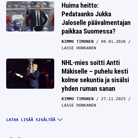
Huima heitto:
Pedataanko Jukka
Jaloselle päävalmentajan
paikkaa Suomessa?
KIMMO TIMONEN
09.01.2026
LASSE HONKANEN
NHL-mies soitti Antti
Mäkiselle – puhelu kesti
kolme sekuntia ja sisälsi
yhden ruman sanan
KIMMO TIMONEN
27.11.2025
LASSE HONKANEN
Nyt puhutaan miljoonista
LATAA LISÄÄ SISÄLTÖÄ
euroista – suomalaisen
NHL-legendan toiminta