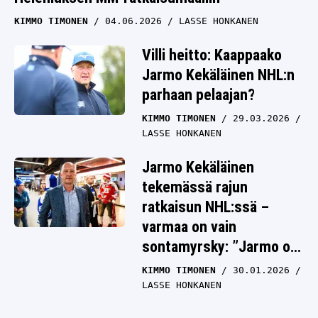
KIMMO TIMONEN
04.06.2026
LASSE HONKANEN
Villi heitto: Kaappaako
Jarmo Kekäläinen NHL:n
parhaan pelaajan?
KIMMO TIMONEN
29.03.2026
LASSE HONKANEN
Jarmo Kekäläinen
tekemässä rajun
ratkaisun NHL:ssä –
varmaa on vain
sontamyrsky: ”Jarmo on
pahassa paikassa”
KIMMO TIMONEN
30.01.2026
LASSE HONKANEN