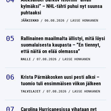
LASSE HONKANEN
kylmäksi” – NHL-tähti puhui nyt suunsa
puhtaaksi
JÄÄKIEKKO
06.08.2026
LASSE HONKANEN
Rallinainen maailmalta ällistyi, mitä löysi
suomalaisesta kaupasta – ”En tiennyt,
että näitä on elää olemassa”
RALLI
07.08.2026
LASSE HONKANEN
Krista Pärmäkosken uusi pesti alkoi –
tuomio tuli ensimmäisen viikon jälkeen
TALVILAJIT
07.08.2026
LASSE HONKANEN
Carolina Hurricanesissa vihataan nyt