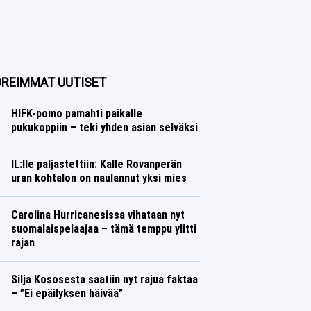
REIMMAT UUTISET
HIFK-pomo pamahti paikalle
pukukoppiin – teki yhden asian selväksi
Jääkiekko
Lasse Honkanen
IL:lle paljastettiin: Kalle Rovanperän
uran kohtalon on naulannut yksi mies
Ralli
Lasse Honkanen
Carolina Hurricanesissa vihataan nyt
suomalaispelaajaa – tämä temppu ylitti
rajan
Jääkiekko
Lasse Honkanen
Silja Kososesta saatiin nyt rajua faktaa
– ”Ei epäilyksen häivää”
Yleisurheilu
Lasse Honkanen