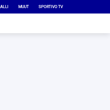
ALLI
MUUT
SPORTIVO TV
FUTIS
KAMPPAILU
OLYMPIALAISET