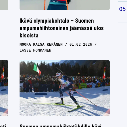
Ikävä olympiakohtalo – Suomen
ampumahiihtonainen jäämässä ulos
kisoista
NOORA KAISA KERÄNEN
01.02.2026
LASSE HONKANEN
sti
Suomen ampumahiihtotähdille kävi