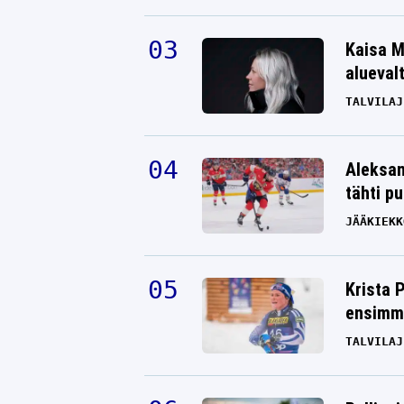
Kaisa M
alueval
TALVILAJ
Aleksan
tähti p
JÄÄKIEKK
Krista 
ensimmä
TALVILAJ