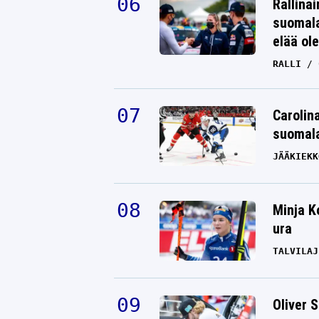
Rallinai
suomala
elää ol
RALLI
Carolin
suomala
JÄÄKIEKK
Minja K
ura
TALVILAJ
Oliver 