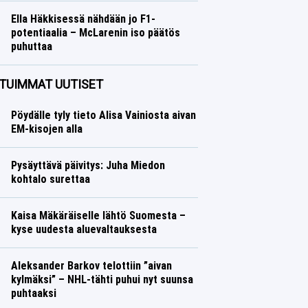
Ella Häkkisessä nähdään jo F1-
potentiaalia – McLarenin iso päätös
puhuttaa
Formula 1
Lasse Honkanen
TUIMMAT UUTISET
Pöydälle tyly tieto Alisa Vainiosta aivan
EM-kisojen alla
Pysäyttävä päivitys: Juha Miedon
kohtalo surettaa
Kaisa Mäkäräiselle lähtö Suomesta –
kyse uudesta aluevaltauksesta
Aleksander Barkov telottiin ”aivan
kylmäksi” – NHL-tähti puhui nyt suunsa
puhtaaksi