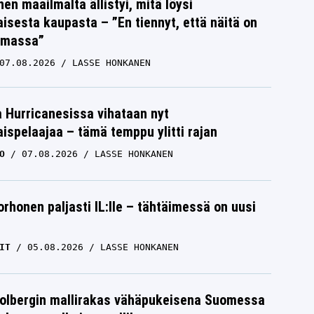
nen maailmalta ällistyi, mitä löysi
isesta kaupasta – ”En tiennyt, että näitä on
emassa”
07.08.2026
LASSE HONKANEN
a Hurricanesissa vihataan nyt
ispelaajaa – tämä temppu ylitti rajan
O
07.08.2026
LASSE HONKANEN
orhonen paljasti IL:lle – tähtäimessä on uusi
IT
05.08.2026
LASSE HONKANEN
Solbergin mallirakas vähäpukeisena Suomessa