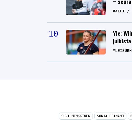
– seura
RALLI
Yle: Wi
julkista
YLEISURH
SUVI MINKKINEN
SONJA LEINAMO