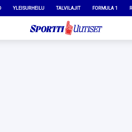
O
YLEISURHEILU
TALVILAJIT
FORMULA 1
R
WILMA HELTELÄ
IIVO NISKANEN
MUSTAFE MUUSE
KERTTU NISKANEN