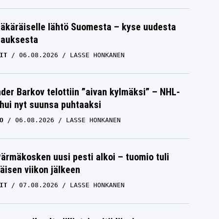
äkäräiselle lähtö Suomesta – kyse uudesta
tauksesta
IT
06.08.2026
LASSE HONKANEN
der Barkov telottiin ”aivan kylmäksi” – NHL-
uhui nyt suunsa puhtaaksi
O
06.08.2026
LASSE HONKANEN
Pärmäkosken uusi pesti alkoi – tuomio tuli
isen viikon jälkeen
IT
07.08.2026
LASSE HONKANEN