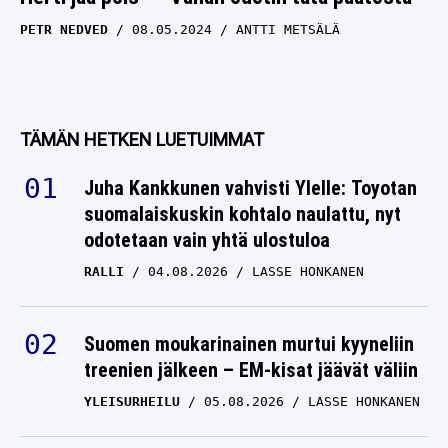
PETR NEDVED
08.05.2024
ANTTI METSÄLÄ
TÄMÄN HETKEN LUETUIMMAT
Juha Kankkunen vahvisti Ylelle: Toyotan
suomalaiskuskin kohtalo naulattu, nyt
odotetaan vain yhtä ulostuloa
RALLI
04.08.2026
LASSE HONKANEN
Suomen moukarinainen murtui kyyneliin
treenien jälkeen – EM-kisat jäävät väliin
YLEISURHEILU
05.08.2026
LASSE HONKANEN