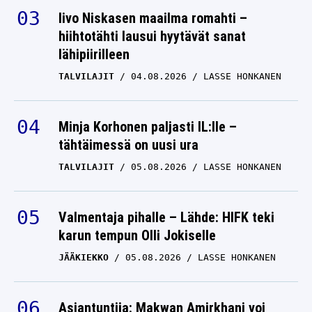
Iivo Niskasen maailma romahti –
hiihtotähti lausui hyytävät sanat
lähipiirilleen
TALVILAJIT
04.08.2026
LASSE HONKANEN
Minja Korhonen paljasti IL:lle –
tähtäimessä on uusi ura
TALVILAJIT
05.08.2026
LASSE HONKANEN
Valmentaja pihalle – Lähde: HIFK teki
karun tempun Olli Jokiselle
JÄÄKIEKKO
05.08.2026
LASSE HONKANEN
Asiantuntija: Makwan Amirkhani voi