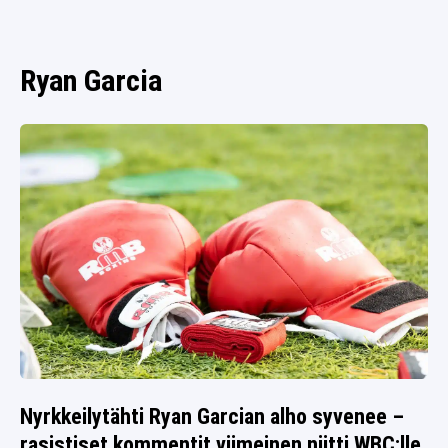
SPORTIVO TV
FUTIS
KAMPPAILU
Ryan Garcia
OLYMPIALAISET
Nyrkkeilytähti Ryan Garcian alho syvenee –
rasistiset kommentit viimeinen niitti WBC:lle