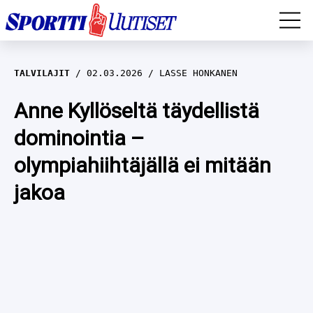
EM-YLEISURHEILU
TALVILAJIT
02.03.2026
LASSE HONKANEN
JÄÄKIEKKO
Anne Kyllöseltä täydellistä
dominointia –
YLEISURHEILU
olympiahiihtäjällä ei mitään
TALVILAJIT
WILMA HELTELÄ
jakoa
FORMULA 1
MUSTAFE MUUSE
IIVO NISKANEN
RALLI
KERTTU NISKANEN
MUUT