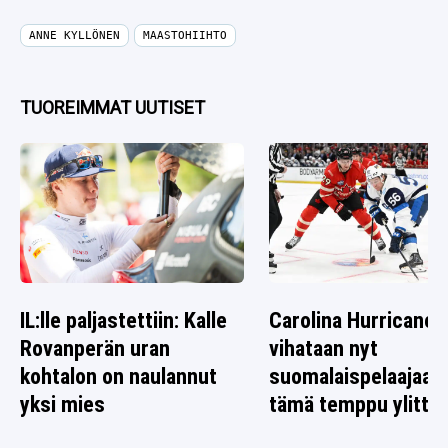
ANNE KYLLÖNEN
MAASTOHIIHTO
TUOREIMMAT UUTISET
IL:lle paljastettiin: Kalle
Carolina Hurricanes
Rovanperän uran
vihataan nyt
kohtalon on naulannut
suomalaispelaajaa 
yksi mies
tämä temppu ylitti r