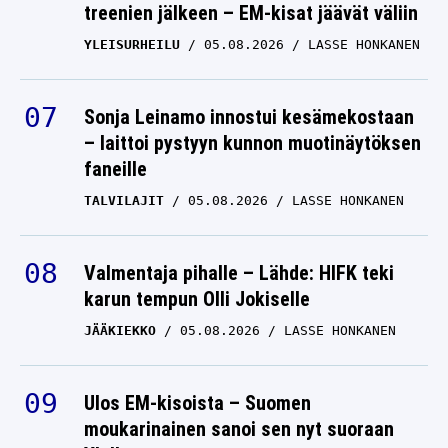
treenien jälkeen – EM-kisat jäävät väliin
YLEISURHEILU
05.08.2026
LASSE HONKANEN
Sonja Leinamo innostui kesämekostaan
– laittoi pystyyn kunnon muotinäytöksen
faneille
TALVILAJIT
05.08.2026
LASSE HONKANEN
Valmentaja pihalle – Lähde: HIFK teki
karun tempun Olli Jokiselle
JÄÄKIEKKO
05.08.2026
LASSE HONKANEN
Ulos EM-kisoista – Suomen
moukarinainen sanoi sen nyt suoraan