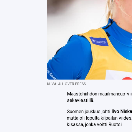
KUVA: ALL OVER PRESS
Maastohiihdon maailmancup-viik
sekaviestillä.
Suomen joukkue johti
Iivo Nisk
mutta oli lopulta kilpailun viides
kisassa, jonka voitti Ruotsi.