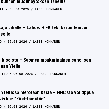
 kunnon muotinäytöksen faneille
IT
05.08.2026
LASSE HONKANEN
aja pihalle – Lähde: HIFK teki karun tempun
iselle
O
05.08.2026
LASSE HONKANEN
-kisoista – Suomen moukarinainen sanoi sen
raan Ylelle
EILU
06.08.2026
LASSE HONKANEN
n leirissä hierotaan käsiä – NHL:stä voi tippua
hvistus: ”Käsittämätön”
O
06.08.2026
LASSE HONKANEN