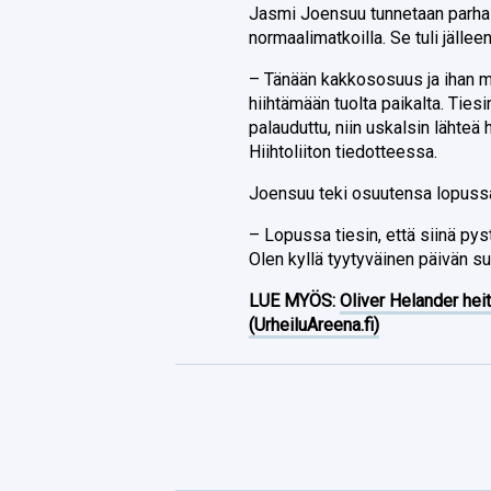
Jasmi Joensuu tunnetaan parhait
normaalimatkoilla. Se tuli jällee
– Tänään kakkososuus ja ihan ma
hiihtämään tuolta paikalta. Tiesi
palauduttu, niin uskalsin lähte
Hiihtoliiton tiedotteessa.
Joensuu teki osuutensa lopussa 
– Lopussa tiesin, että siinä pyst
Olen kyllä tyytyväinen päivän su
LUE MYÖS:
Oliver Helander heit
(UrheiluAreena.fi)