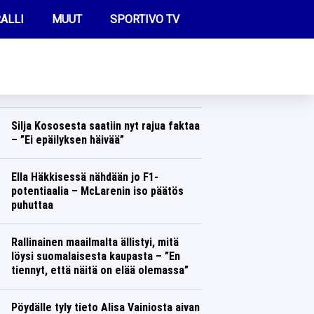
ALLI
MUUT
SPORTIVO TV
REIMMAT UUTISET
Carolina Hurricanesissa vihataan nyt
suomalaispelaajaa – tämä temppu ylitti
rajan
FUTIS
Jääkiekko
Lasse Honkanen
KAMPPAILU
Silja Kososesta saatiin nyt rajua faktaa
– ”Ei epäilyksen häivää”
OLYMPIALAISET
Yleisurheilu
Lasse Honkanen
Ella Häkkisessä nähdään jo F1-
potentiaalia – McLarenin iso päätös
puhuttaa
Formula 1
Lasse Honkanen
Rallinainen maailmalta ällistyi, mitä
löysi suomalaisesta kaupasta – ”En
tiennyt, että näitä on elää olemassa”
Ralli
Lasse Honkanen
Pöydälle tyly tieto Alisa Vainiosta aivan