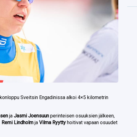
onloppu Sveitsin Engadinissa alkoi 4×5 kilometrin
asen
ja
Jasmi Joensuun
perinteisen osuuksien jälkeen,
.
Remi Lindholm
ja
Vilma Ryytty
hoitivat vapaan osuudet