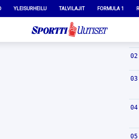
O
YLEISURHEILU
TALVILAJIT
FORMULA 1
R
TUO
WILMA HELTELÄ
IIVO NISKANEN
MUSTAFE MUUSE
KERTTU NISKANEN