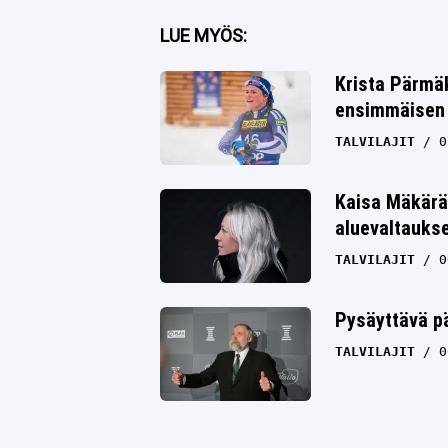
Facebook
LUE MYÖS:
Twitter
Krista Pärmäk
Whatsapp
ensimmäisen 
TALVILAJIT
0
Kaisa Mäkärä
aluevaltauks
TALVILAJIT
0
Pysäyttävä pä
TALVILAJIT
0