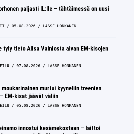
orhonen paljasti IL:lle – tähtäimessä on uusi
IT
05.08.2026
LASSE HONKANEN
e tyly tieto Alisa Vainiosta aivan EM-kisojen
EILU
07.08.2026
LASSE HONKANEN
moukarinainen murtui kyyneliin treenien
– EM-kisat jäävät väliin
EILU
05.08.2026
LASSE HONKANEN
einamo innostui kesämekostaan – laittoi