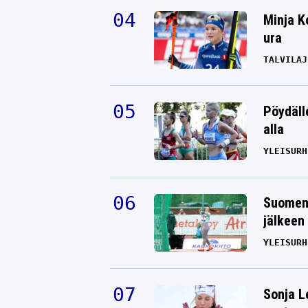
Minja K
ura
TALVILAJ
Pöydäll
alla
YLEISURH
Suomen 
jälkeen 
YLEISURH
Sonja L