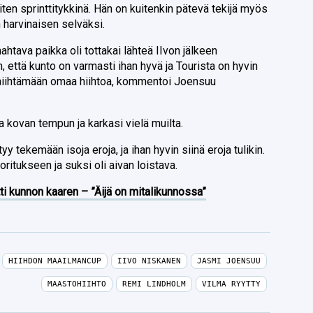
en sprinttitykkinä. Hän on kuitenkin pätevä tekijä myös
n harvinaisen selväksi.
htava paikka oli tottakai lähteä IIvon jälkeen
n, että kunto on varmasti ihan hyvä ja Tourista on hyvin
ä hiihtämään omaa hiihtoa, kommentoi Joensuu
kovan tempun ja karkasi vielä muilta.
yy tekemään isoja eroja, ja ihan hyvin siinä eroja tulikin.
oritukseen ja suksi oli aivan loistava.
ti kunnon kaaren – ”Äijä on mitalikunnossa”
HIIHDON MAAILMANCUP
IIVO NISKANEN
JASMI JOENSUU
MAASTOHIIHTO
REMI LINDHOLM
VILMA RYYTTY