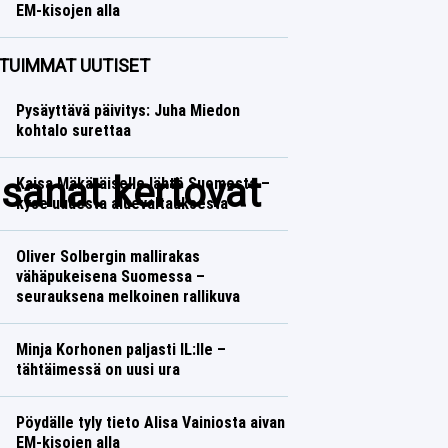
EM-kisojen alla
Yleisurheilu
Lasse Honkanen
TUIMMAT UUTISET
Pysäyttävä päivitys: Juha Miedon
kohtalo surettaa
sanat kertovat
Kaisa Mäkäräiselle lähtö Suomesta –
kyse uudesta aluevaltauksesta
Oliver Solbergin mallirakas
vähäpukeisena Suomessa –
seurauksena melkoinen rallikuva
Minja Korhonen paljasti IL:lle –
tähtäimessä on uusi ura
Pöydälle tyly tieto Alisa Vainiosta aivan
EM-kisojen alla