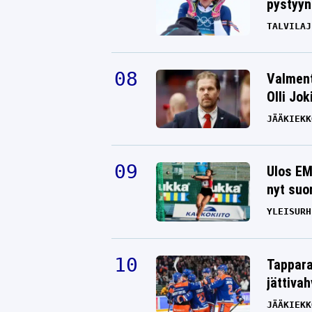
pystyyn
TALVILAJ
Valment
Olli Jok
JÄÄKIEKK
Ulos EM
nyt suo
YLEISURH
Tappara
jättiva
JÄÄKIEKK