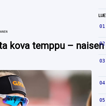
LUE
ANEN
a kova temppu – naisen 