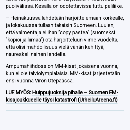
puolivälissä. Kesällä on odotettavissa tuttu peliliike.
– Heinäkuussa lähdetään harjoittelemaan korkealle,
ja lokakuussa tullaan takaisin Suomeen. Luulen,
että valmentaja ei ihan ”copy pastea” (suomeksi
”kopioi ja liimaa”) ota harjoitteluun viime vuodelta,
että olisi mahdollisuus vielä vähän kehittyä,
naureskeli nainen lehdelle.
Ampumahiihdoss on MM-kisat jokaisena vuonna,
kun ei ole talviolympialaisia. MM-kisat järjestetään
ensi vuonna Viron Otepäässä.
LUE MYÖS:
Huippujuoksija pihalle – Suomen EM-
kisajoukkueelle täysi katastrofi (UrheiluAreena.fi)