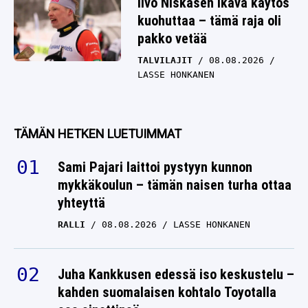
Iivo Niskasen ikävä käytös
kuohuttaa – tämä raja oli
pakko vetää
TALVILAJIT
08.08.2026
LASSE HONKANEN
TÄMÄN HETKEN LUETUIMMAT
Sami Pajari laittoi pystyyn kunnon
mykkäkoulun – tämän naisen turha ottaa
yhteyttä
RALLI
08.08.2026
LASSE HONKANEN
Juha Kankkusen edessä iso keskustelu –
kahden suomalaisen kohtalo Toyotalla