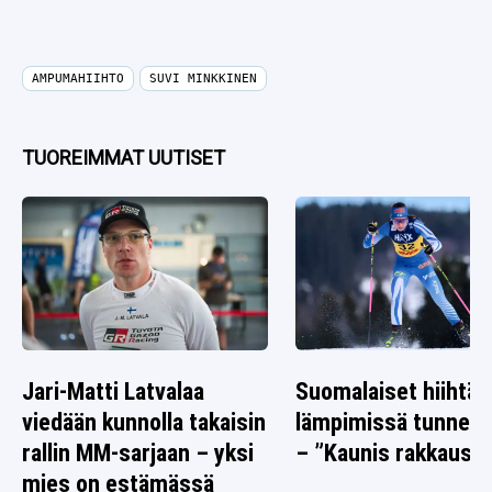
AMPUMAHIIHTO
SUVI MINKKINEN
TUOREIMMAT UUTISET
Jari-Matti Latvalaa
Suomalaiset hiihtäj
viedään kunnolla takaisin
lämpimissä tunnelm
rallin MM-sarjaan – yksi
– ”Kaunis rakkausta
mies on estämässä