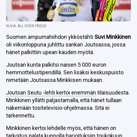
KUVA: ALL OVER PRESS
Suomen ampumahiihdon ykköstähti
Suvi Minkkinen
oli viikonloppuna juhlittu sankari Joutsassa, jossa
hänet palkittiin upean kauden myötä.
Joutsan kunta palkitsi naisen 5 000 euron
hemmottelustipendillä. Sen lisäksi keskuspuisto
nimetään Joutsassa Minkkisen mukaan.
Joutsan Seutu -lehti kertoi enemmän
tilaisuudesta.
Minkkinen yllätti paljastamalla, että hänet tullaan
näkemään tositelevisio-ohjelmassa. Sitä ei
tarkennettu.
Minkkinen kertoi lehdelle myös, että hänen on
tarkoitus palata kunnolla harjoituksiin toukokuun