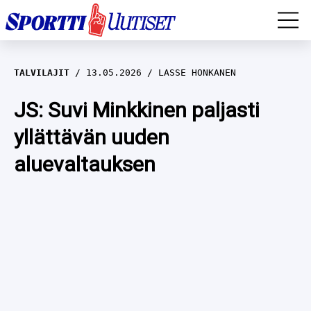
EM-YLEISURHEILU
TALVILAJIT
13.05.2026
LASSE HONKANEN
JÄÄKIEKKO
JS: Suvi Minkkinen paljasti
yllättävän uuden
YLEISURHEILU
aluevaltauksen
TALVILAJIT
WILMA HELTELÄ
FORMULA 1
MUSTAFE MUUSE
IIVO NISKANEN
RALLI
KERTTU NISKANEN
MUUT