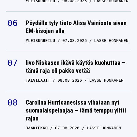
YLEISURHEILU
08.08.2026
LASSE HONKANEN
Pöydälle tyly tieto Alisa Vainiosta aivan
EM-kisojen alla
YLEISURHEILU
07.08.2026
LASSE HONKANEN
Iivo Niskasen ikävä käytös kuohuttaa –
tämä raja oli pakko vetää
TALVILAJIT
08.08.2026
LASSE HONKANEN
Carolina Hurricanesissa vihataan nyt
suomalaispelaajaa – tämä temppu ylitti
rajan
JÄÄKIEKKO
07.08.2026
LASSE HONKANEN