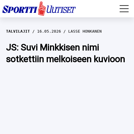
EM-YLEISURHEILU
TALVILAJIT
16.05.2026
LASSE HONKANEN
JÄÄKIEKKO
JS: Suvi Minkkisen nimi
sotkettiin melkoiseen kuvioon
YLEISURHEILU
TALVILAJIT
WILMA HELTELÄ
FORMULA 1
MUSTAFE MUUSE
IIVO NISKANEN
RALLI
KERTTU NISKANEN
MUUT