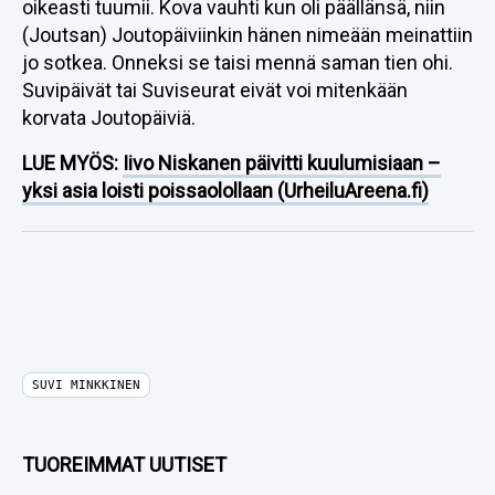
oikeasti tuumii. Kova vauhti kun oli päällänsä, niin
(Joutsan) Joutopäiviinkin hänen nimeään meinattiin
jo sotkea. Onneksi se taisi mennä saman tien ohi.
Suvipäivät tai Suviseurat eivät voi mitenkään
korvata Joutopäiviä.
LUE MYÖS:
Iivo Niskanen päivitti kuulumisiaan –
yksi asia loisti poissaolollaan (UrheiluAreena.fi)
SUVI MINKKINEN
TUOREIMMAT UUTISET