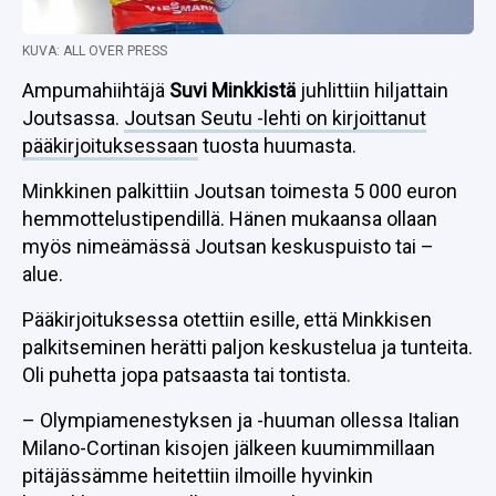
KUVA: ALL OVER PRESS
Ampumahiihtäjä
Suvi Minkkistä
juhlittiin hiljattain
Joutsassa.
Joutsan Seutu -lehti on kirjoittanut
pääkirjoituksessaan
tuosta huumasta.
Minkkinen palkittiin Joutsan toimesta 5 000 euron
hemmottelustipendillä. Hänen mukaansa ollaan
myös nimeämässä Joutsan keskuspuisto tai –
alue.
Pääkirjoituksessa otettiin esille, että Minkkisen
palkitseminen herätti paljon keskustelua ja tunteita.
Oli puhetta jopa patsaasta tai tontista.
– Olympiamenestyksen ja -huuman ollessa Italian
Milano-Cortinan kisojen jälkeen kuumimmillaan
pitäjässämme heitettiin ilmoille hyvinkin