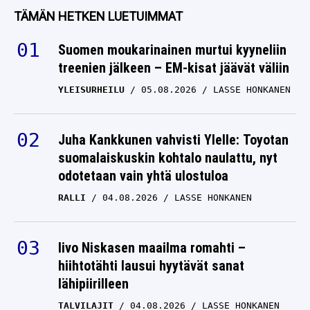
TÄMÄN HETKEN LUETUIMMAT
Suomen moukarinainen murtui kyyneliin
treenien jälkeen – EM-kisat jäävät väliin
YLEISURHEILU
05.08.2026
LASSE HONKANEN
Juha Kankkunen vahvisti Ylelle: Toyotan
suomalaiskuskin kohtalo naulattu, nyt
odotetaan vain yhtä ulostuloa
RALLI
04.08.2026
LASSE HONKANEN
Iivo Niskasen maailma romahti –
hiihtotähti lausui hyytävät sanat
lähipiirilleen
TALVILAJIT
04.08.2026
LASSE HONKANEN