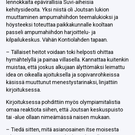
lennokkaita epävirallisia Suvi-aiheisia
kehitysideoita. Yksi niistä oli Joutsan lukion
muuttaminen ampumahiihdon teemalukioksi ja
höysteeksi toteuttaa paikkakunnalle kooltaan
passeli ampumahiihdon harjoittelu- ja
kilpailukeskus. Vähän Kontiolahden tapaan.
– Tällaiset heitot voidaan toki helposti ohittaa
hymähtelyllä ja painaa villasella. Kannattaa kuitenkin
muistaa, että joskus alkujaan älyttömäksi leimattu
idea on oikealla ajoituksella ja sopivanrohkeissa
käsissä muuttunut menestystarinaksi, linjattiin
kirjoituksessa.
Kirjoituksessa pohdittiin myös olympiamitalistia
omaa reaktiota siihen, että Joutsan keskuspuisto
tai -alue ollaan nimeämässä naisen mukaan.
– Tiedä sitten, mitä asianosainen itse moisesta