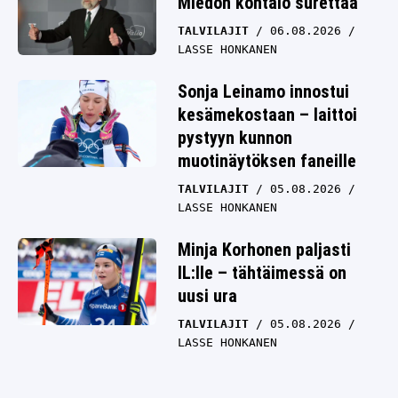
Miedon kohtalo surettaa
TALVILAJIT
06.08.2026
LASSE HONKANEN
Sonja Leinamo innostui
kesämekostaan – laittoi
pystyyn kunnon
muotinäytöksen faneille
TALVILAJIT
05.08.2026
LASSE HONKANEN
Minja Korhonen paljasti
IL:lle – tähtäimessä on
uusi ura
TALVILAJIT
05.08.2026
LASSE HONKANEN