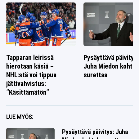
Tapparan leirissä
Pysäyttävä päivitys
hierotaan käsiä –
Juha Miedon kohtal
NHL:stä voi tippua
surettaa
jättivahvistus:
”Käsittämätön”
LUE MYÖS:
Pysäyttävä päivitys: Juha