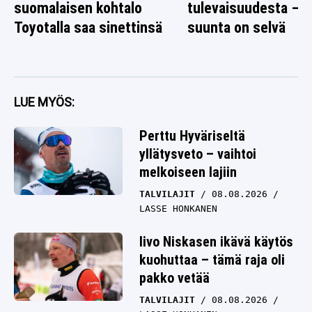
suomalaisen kohtalo
tulevaisuudesta –
Toyotalla saa sinettinsä
suunta on selvä
LUE MYÖS:
Perttu Hyväriseltä
yllätysveto – vaihtoi
melkoiseen lajiin
TALVILAJIT
08.08.2026
LASSE HONKANEN
Iivo Niskasen ikävä käytös
kuohuttaa – tämä raja oli
pakko vetää
TALVILAJIT
08.08.2026