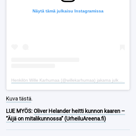
Näytä tämä julkaisu Instagramissa
Henkilön Wille Karhumaa (@willekarhumaa) jakama julkaisu
Kuva tästä
.
LUE MYÖS:
Oliver Helander heitti kunnon kaaren –
”Äijä on mitalikunnossa” (UrheiluAreena.fi)