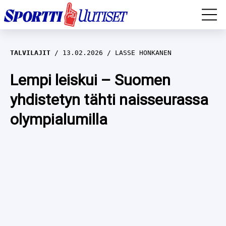
EM-YLEISURHEILU
TALVILAJIT
13.02.2026
LASSE HONKANEN
JÄÄKIEKKO
Lempi leiskui – Suomen
yhdistetyn tähti naisseurassa
YLEISURHEILU
olympialumilla
TALVILAJIT
WILMA HELTELÄ
FORMULA 1
MUSTAFE MUUSE
IIVO NISKANEN
RALLI
KERTTU NISKANEN
MUUT