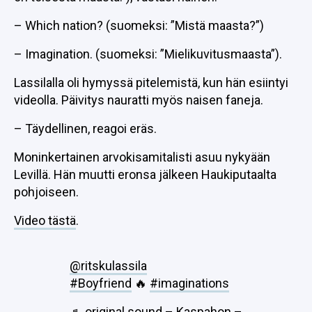
– Which nation? (suomeksi: ”Mistä maasta?”)
– Imagination. (suomeksi: ”Mielikuvitusmaasta”).
Lassilalla oli hymyssä pitelemistä, kun hän esiintyi
videolla. Päivitys nauratti myös naisen faneja.
– Täydellinen, reagoi eräs.
Moninkertainen arvokisamitalisti asuu nykyään
Levillä. Hän muutti eronsa jälkeen Haukiputaalta
pohjoiseen.
Video tästä
.
@ritskulassila
#Boyfriend
🔥
#imaginations
♬ original sound – Kaspahon –