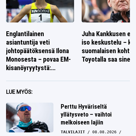
Englantilainen
Juha Kankkusen ed
asiantuntija veti
iso keskustelu – k
johtopäätöksensä Ilona
suomalaisen kohtal
Monosesta – povaa EM-
Toyotalla saa sinett
kisanöyryytystä:
”Tarttuu syöttiin”
LUE MYÖS:
Perttu Hyväriseltä
yllätysveto – vaihtoi
melkoiseen lajiin
TALVILAJIT
08.08.2026