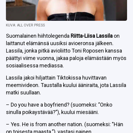
KUVA: ALL OVER PRESS
Suomalainen hiihtolegenda
Riitta-Liisa Lassila
on
laittanut elämänsä uusiksi avioeronsa jälkeen.
Lassila, jonka pitkä avioliitto Toni Roposen kanssa
päättyi viime vuonna, jakaa paloja elämästään myös
sosiaalisessa mediassa.
Lassila jakoi hiljattain Tiktokissa huvittavan
meemivideon. Taustalla kuului ääniraita, jota Lassila
matki suullaan.
– Do you have a boyfriend? (suomeksi: ”Onko
sinulla poikaystävää?”), kuului miesääni.
– Yes. He is from another nation. (suomeksi: ”Hän
on toisesta maasta.”), vastasi nainen.