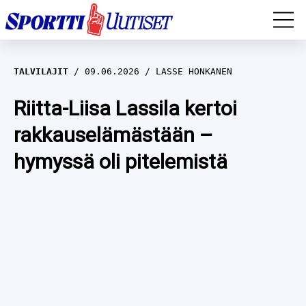
EM-YLEISURHEILU
TALVILAJIT
09.06.2026
LASSE HONKANEN
JÄÄKIEKKO
Riitta-Liisa Lassila kertoi
rakkauselämästään –
YLEISURHEILU
hymyssä oli pitelemistä
TALVILAJIT
WILMA HELTELÄ
FORMULA 1
MUSTAFE MUUSE
IIVO NISKANEN
RALLI
KERTTU NISKANEN
MUUT