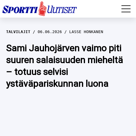
EM-YLEISURHEILU
TALVILAJIT
06.06.2026
LASSE HONKANEN
JÄÄKIEKKO
Sami Jauhojärven vaimo piti
suuren salaisuuden mieheltä
YLEISURHEILU
– totuus selvisi
TALVILAJIT
WILMA HELTELÄ
ystäväpariskunnan luona
FORMULA 1
MUSTAFE MUUSE
IIVO NISKANEN
RALLI
KERTTU NISKANEN
MUUT