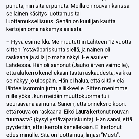
puhuta, niin sitä ei puhuta. Meillä on rouvan kanssa
sellainen käsitys luottamus tai
luottamuksellisuus. Sehän on kuulijan kautta
kertojan oma näkemys asiasta.
– Hyvä esimerkki. Me muutettiin Lahteen 12 vuotta
sitten. Ystäväpariskunta siellä, ja nainen oli
raskaana ja sillä jo maha näkyi. He asuivat
Lahdessa. Hän oli sanonut (Jauhojärven vaimolle),
että älä kerro kenellekään tästä raskaudesta, vaikka
se näkyy jo ulospäin. Hän ei halua, että siitä vielä
lähtee isommin juttuja liikkeelle. Sitten menimme
niille yöksi, kun meidän muuttokuorma tuli
seuraavana aamuna. Sanoin, että onneksi olkoon,
että rouva on raskaana. Eikö
Laura
kertonut rouvan
tuumasta? (kysyi ystäväpariskunta). Hän sanoi, että
pyydettiin, ettei kerrota kenellekään. Ei kertonut
edes minulle. Sitä on luottamus, linjasi ”Musti”.