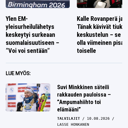
Ylen EM-
Kalle Rovanperä ja O
yleisurheilulähetys
Tänak kävivät tiuka
keskeytyi surkeaan
keskustelun – se ta
suomalaisuutiseen –
olla viimeinen pisar
”Voi voi sentään”
toiselle
LUE MYÖS:
Suvi Minkkinen säteili
rakkauden pauloissa –
”Ampumahiihto toi
elämääni”
TALVILAJIT
10.08.2026
LASSE HONKANEN