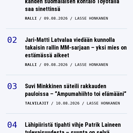
kahden suomalaisen kohtalo Toyotalla
saa sinettinsä
RALLI
09.08.2026
LASSE HONKANEN
Jari-Matti Latvalaa viedään kunnolla
takaisin rallin MM-sarjaan – yksi mies on
estämässä aikeet
RALLI
09.08.2026
LASSE HONKANEN
Suvi Minkkinen säteili rakkauden
pauloissa – ”Ampumahiihto toi elämääni”
TALVILAJIT
10.08.2026
LASSE HONKANEN
Lähipiiristä tipahti vihje Patrik Laineen
tulevaisuudesta – suunta on selvä