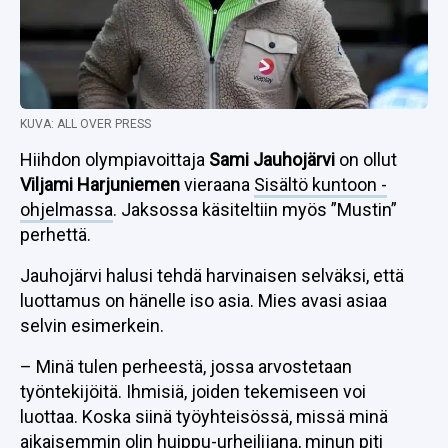
KUVA: ALL OVER PRESS
Hiihdon olympiavoittaja
Sami Jauhojärvi
on ollut
Viljami Harjuniemen
vieraana
Sisältö kuntoon -
ohjelmassa
. Jaksossa käsiteltiin myös ”Mustin”
perhettä.
Jauhojärvi halusi tehdä harvinaisen selväksi, että
luottamus on hänelle iso asia. Mies avasi asiaa
selvin esimerkein.
– Minä tulen perheestä, jossa arvostetaan
työntekijöitä. Ihmisiä, joiden tekemiseen voi
luottaa. Koska siinä työyhteisössä, missä minä
aikaisemmin olin huippu-urheilijana, minun piti