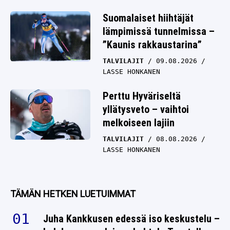
Suomalaiset hiihtäjät
lämpimissä tunnelmissa –
”Kaunis rakkaustarina”
TALVILAJIT
09.08.2026
LASSE HONKANEN
Perttu Hyväriseltä
yllätysveto – vaihtoi
melkoiseen lajiin
TALVILAJIT
08.08.2026
LASSE HONKANEN
TÄMÄN HETKEN LUETUIMMAT
Juha Kankkusen edessä iso keskustelu –