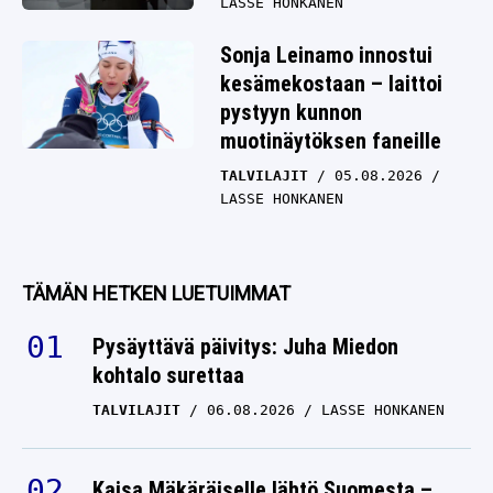
LASSE HONKANEN
Sonja Leinamo innostui
kesämekostaan – laittoi
pystyyn kunnon
muotinäytöksen faneille
TALVILAJIT
05.08.2026
LASSE HONKANEN
TÄMÄN HETKEN LUETUIMMAT
Pysäyttävä päivitys: Juha Miedon
kohtalo surettaa
TALVILAJIT
06.08.2026
LASSE HONKANEN
Kaisa Mäkäräiselle lähtö Suomesta –