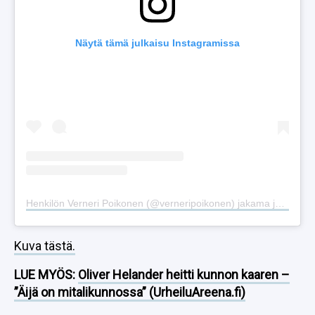
Näytä tämä julkaisu Instagramissa
Henkilön Verneri Poikonen (@verneripoikonen) jakama julkaisu
Kuva tästä.
LUE MYÖS:
Oliver Helander heitti kunnon kaaren –
”Äijä on mitalikunnossa” (UrheiluAreena.fi)