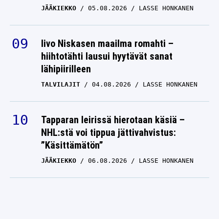
JÄÄKIEKKO
05.08.2026
LASSE HONKANEN
Iivo Niskasen maailma romahti –
hiihtotähti lausui hyytävät sanat
lähipiirilleen
TALVILAJIT
04.08.2026
LASSE HONKANEN
Tapparan leirissä hierotaan käsiä –
NHL:stä voi tippua jättivahvistus:
”Käsittämätön”
JÄÄKIEKKO
06.08.2026
LASSE HONKANEN