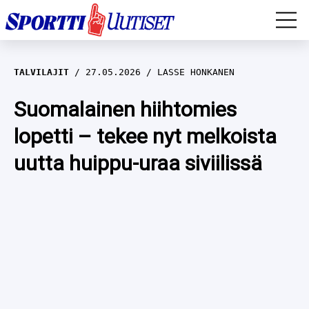
EM-YLEISURHEILU
TALVILAJIT
27.05.2026
LASSE HONKANEN
JÄÄKIEKKO
Suomalainen hiihtomies
lopetti – tekee nyt melkoista
YLEISURHEILU
uutta huippu-uraa siviilissä
TALVILAJIT
WILMA HELTELÄ
FORMULA 1
MUSTAFE MUUSE
IIVO NISKANEN
RALLI
KERTTU NISKANEN
MUUT