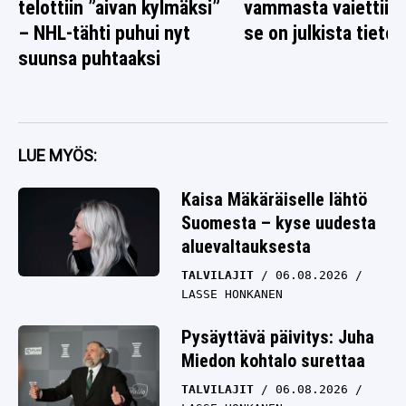
telottiin ”aivan kylmäksi”
vammasta vaiettiin 
– NHL-tähti puhui nyt
se on julkista tietoa
suunsa puhtaaksi
LUE MYÖS:
Kaisa Mäkäräiselle lähtö
Suomesta – kyse uudesta
aluevaltauksesta
TALVILAJIT
06.08.2026
LASSE HONKANEN
Pysäyttävä päivitys: Juha
Miedon kohtalo surettaa
TALVILAJIT
06.08.2026