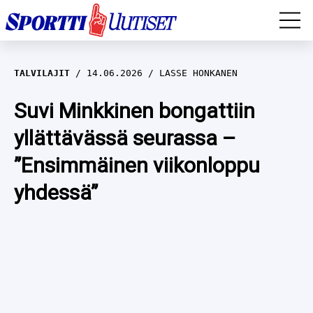
EM-YLEISURHEILU
TALVILAJIT
14.06.2026
LASSE HONKANEN
JÄÄKIEKKO
Suvi Minkkinen bongattiin
yllättävässä seurassa –
YLEISURHEILU
”Ensimmäinen viikonloppu
TALVILAJIT
WILMA HELTELÄ
yhdessä”
FORMULA 1
MUSTAFE MUUSE
IIVO NISKANEN
RALLI
KERTTU NISKANEN
MUUT