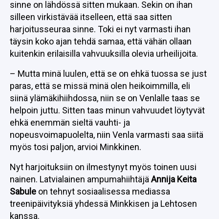
sinne on lähdössä sitten mukaan. Sekin on ihan
silleen virkistävää itselleen, että saa sitten
harjoitusseuraa sinne. Toki ei nyt varmasti ihan
täysin koko ajan tehdä samaa, että vähän ollaan
kuitenkin erilaisilla vahvuuksilla olevia urheilijoita.
– Mutta minä luulen, että se on ehkä tuossa se just
paras, että se missä minä olen heikoimmilla, eli
siinä ylämäkihiihdossa, niin se on Venlalle taas se
helpoin juttu. Sitten taas minun vahvuudet löytyvät
ehkä enemmän sieltä vauhti- ja
nopeusvoimapuolelta, niin Venla varmasti saa siitä
myös tosi paljon, arvioi Minkkinen.
Nyt harjoituksiin on ilmestynyt myös toinen uusi
nainen. Latvialainen ampumahiihtäjä
Annija Keita
Sabule
on tehnyt sosiaalisessa mediassa
treenipäivityksiä yhdessä Minkkisen ja Lehtosen
kanssa.