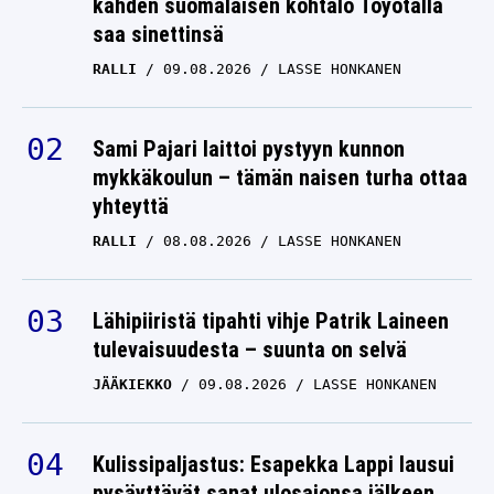
kahden suomalaisen kohtalo Toyotalla
saa sinettinsä
RALLI
09.08.2026
LASSE HONKANEN
Sami Pajari laittoi pystyyn kunnon
mykkäkoulun – tämän naisen turha ottaa
yhteyttä
RALLI
08.08.2026
LASSE HONKANEN
Lähipiiristä tipahti vihje Patrik Laineen
tulevaisuudesta – suunta on selvä
JÄÄKIEKKO
09.08.2026
LASSE HONKANEN
Kulissipaljastus: Esapekka Lappi lausui
pysäyttävät sanat ulosajonsa jälkeen