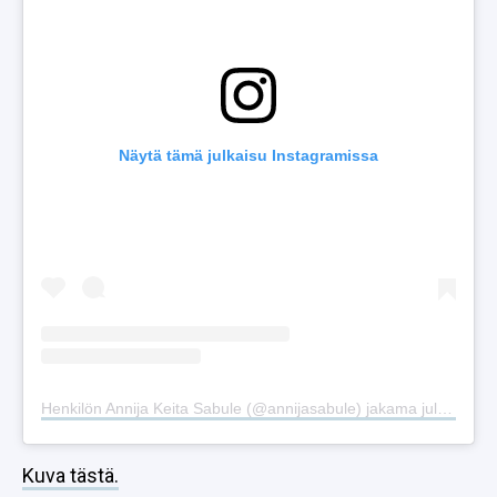
Näytä tämä julkaisu Instagramissa
Henkilön Annija Keita Sabule (@annijasabule) jakama julkaisu
Kuva tästä.