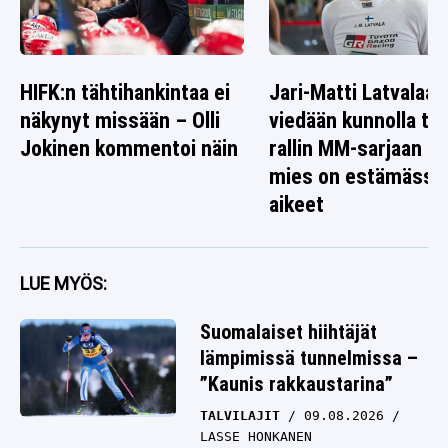
HIFK:n tähtihankintaa ei
Jari-Matti Latvalaa
näkynyt missään – Olli
viedään kunnolla tak
Jokinen kommentoi näin
rallin MM-sarjaan – 
mies on estämässä
aikeet
LUE MYÖS:
Suomalaiset hiihtäjät
lämpimissä tunnelmissa –
”Kaunis rakkaustarina”
TALVILAJIT
09.08.2026
LASSE HONKANEN