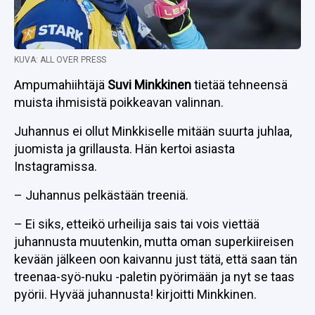
KUVA: ALL OVER PRESS
Ampumahiihtäjä
Suvi Minkkinen
tietää tehneensä
muista ihmisistä poikkeavan valinnan.
Juhannus ei ollut Minkkiselle mitään suurta juhlaa,
juomista ja grillausta. Hän kertoi asiasta
Instagramissa.
– Juhannus pelkästään treeniä.
– Ei siks, etteikö urheilija sais tai vois viettää
juhannusta muutenkin, mutta oman superkiireisen
kevään jälkeen oon kaivannu just tätä, että saan tän
treenaa-syö-nuku -paletin pyörimään ja nyt se taas
pyörii. Hyvää juhannusta! kirjoitti Minkkinen.