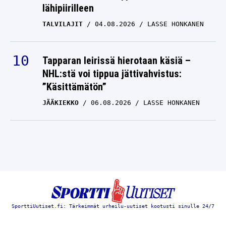
lähipiirilleen
TALVILAJIT
04.08.2026
LASSE HONKANEN
Tapparan leirissä hierotaan käsiä –
NHL:stä voi tippua jättivahvistus:
”Käsittämätön”
JÄÄKIEKKO
06.08.2026
LASSE HONKANEN
SporttiUutiset.fi: Tärkeimmät urheilu-uutiset kootusti sinulle 24/7