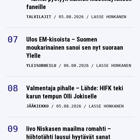
faneille
TALVILAJIT
05.08.2026
LASSE HONKANEN
Ulos EM-kisoista – Suomen
moukarinainen sanoi sen nyt suoraan
Ylelle
YLEISURHEILU
06.08.2026
LASSE HONKANEN
Valmentaja pihalle – Lähde: HIFK teki
karun tempun Olli Jokiselle
JÄÄKIEKKO
05.08.2026
LASSE HONKANEN
Iivo Niskasen maailma romahti –
hiihtotähti lausui hyytävät sanat