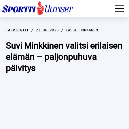
EM-YLEISURHEILU
TALVILAJIT
21.06.2026
LASSE HONKANEN
JÄÄKIEKKO
Suvi Minkkinen valitsi erilaisen
elämän – paljonpuhuva
YLEISURHEILU
päivitys
TALVILAJIT
WILMA HELTELÄ
FORMULA 1
MUSTAFE MUUSE
IIVO NISKANEN
RALLI
KERTTU NISKANEN
MUUT