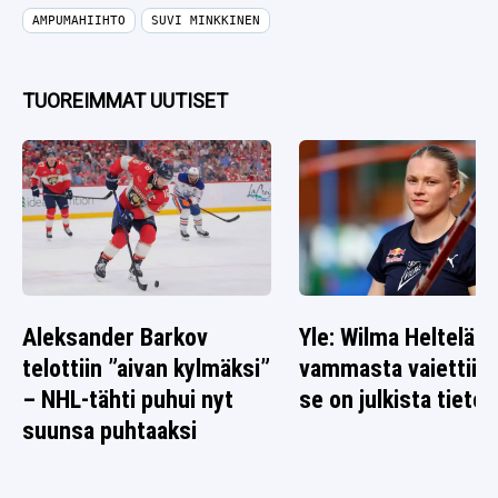
AMPUMAHIIHTO
SUVI MINKKINEN
TUOREIMMAT UUTISET
Aleksander Barkov
Yle: Wilma Heltelän
telottiin ”aivan kylmäksi”
vammasta vaiettiin 
– NHL-tähti puhui nyt
se on julkista tietoa
suunsa puhtaaksi