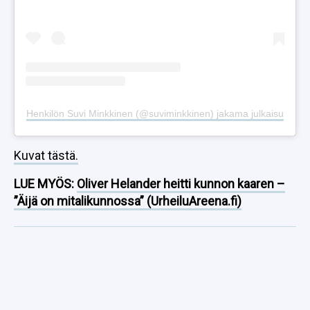
Henkilön Suvi Minkkinen (@suviminkkinen) jakama julkaisu
Kuvat tästä.
LUE MYÖS:
Oliver Helander heitti kunnon kaaren –
”Äijä on mitalikunnossa” (UrheiluAreena.fi)