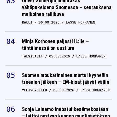
Oliver Solbergin mallirakas
vähäpukeisena Suomessa – seurauksena
melkoinen rallikuva
RALLI
06.08.2026
LASSE HONKANEN
Minja Korhonen paljasti IL:lle –
tähtäimessä on uusi ura
TALVILAJIT
05.08.2026
LASSE HONKANEN
Suomen moukarinainen murtui kyyneliin
treenien jälkeen – EM-kisat jäävät väliin
YLEISURHEILU
05.08.2026
LASSE HONKANEN
Sonja Leinamo innostui kesämekostaan
– laittoi pystyyn kunnon muotinäytöksen