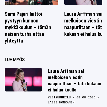
Sami Pajari laittoi
Laura Arffman sai
pystyyn kunnon
melkoisen viestin
mykkäkoulun – tämän
naapuriltaan – tätä
naisen turha ottaa
kukaan ei halua kuul
yhteyttä
LUE MYÖS:
Laura Arffman sai
melkoisen viestin
naapuriltaan – tätä kukaan
ei halua kuulla
YLEISURHEILU
08.08.2026
LASSE HONKANEN