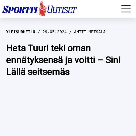
EM-YLEISURHEILU
YLEISURHEILU
29.05.2024
ANTTI METSÄLÄ
JÄÄKIEKKO
Heta Tuuri teki oman
ennätyksensä ja voitti – Sini
YLEISURHEILU
Lällä seitsemäs
TALVILAJIT
WILMA HELTELÄ
FORMULA 1
MUSTAFE MUUSE
IIVO NISKANEN
RALLI
KERTTU NISKANEN
MUUT