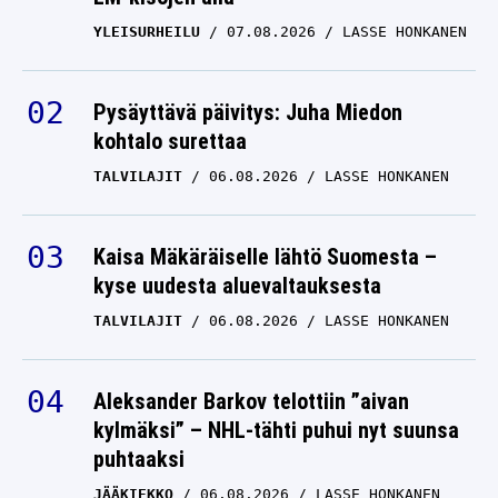
YLEISURHEILU
07.08.2026
LASSE HONKANEN
Pysäyttävä päivitys: Juha Miedon
kohtalo surettaa
TALVILAJIT
06.08.2026
LASSE HONKANEN
Kaisa Mäkäräiselle lähtö Suomesta –
kyse uudesta aluevaltauksesta
TALVILAJIT
06.08.2026
LASSE HONKANEN
Aleksander Barkov telottiin ”aivan
kylmäksi” – NHL-tähti puhui nyt suunsa
puhtaaksi
JÄÄKIEKKO
06.08.2026
LASSE HONKANEN