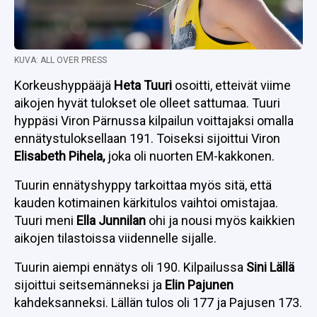
KUVA: ALL OVER PRESS
Korkeushyppääjä
Heta Tuuri
osoitti, etteivät viime
aikojen hyvät tulokset ole olleet sattumaa. Tuuri
hyppäsi Viron Pärnussa kilpailun voittajaksi omalla
ennätystuloksellaan 191. Toiseksi sijoittui Viron
Elisabeth Pihela,
joka oli nuorten EM-kakkonen.
Tuurin ennätyshyppy tarkoittaa myös sitä, että
kauden kotimainen kärkitulos vaihtoi omistajaa.
Tuuri meni
Ella Junnilan
ohi ja nousi myös kaikkien
aikojen tilastoissa viidennelle sijalle.
Tuurin aiempi ennätys oli 190. Kilpailussa
Sini Lällä
sijoittui seitsemänneksi ja
Elin Pajunen
kahdeksanneksi. Lällän tulos oli 177 ja Pajusen 173.