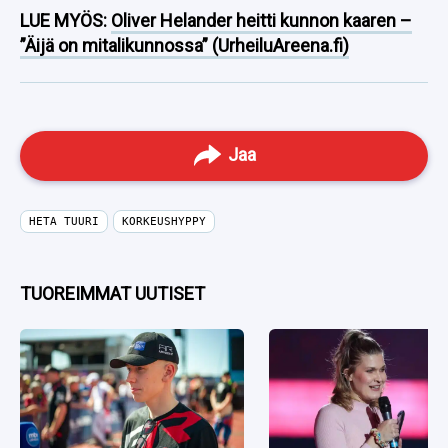
LUE MYÖS:
Oliver Helander heitti kunnon kaaren –
”Äijä on mitalikunnossa” (UrheiluAreena.fi)
Jaa
HETA TUURI
KORKEUSHYPPY
TUOREIMMAT UUTISET