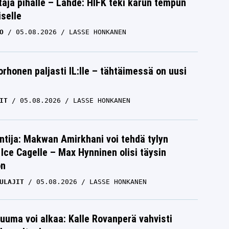
aja pihalle – Lähde: HIFK teki karun tempun
iselle
O
05.08.2026
LASSE HONKANEN
orhonen paljasti IL:lle – tähtäimessä on uusi
IT
05.08.2026
LASSE HONKANEN
ntija: Makwan Amirkhani voi tehdä tylyn
Ice Cagelle – Max Hynninen olisi täysin
on
ULAJIT
05.08.2026
LASSE HONKANEN
uuma voi alkaa: Kalle Rovanperä vahvisti