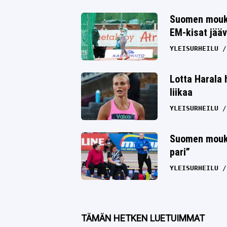
Twitter
Suomen moukar
EM-kisat jääv
Whatsapp
YLEISURHEILU
Lotta Harala h
liikaa
YLEISURHEILU
Suomen mouka
pari”
YLEISURHEILU
TÄMÄN HETKEN LUETUIMMAT