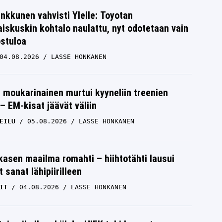
nkkunen vahvisti Ylelle: Toyotan
iskuskin kohtalo naulattu, nyt odotetaan vain
ostuloa
04.08.2026
LASSE HONKANEN
moukarinainen murtui kyyneliin treenien
– EM-kisat jäävät väliin
EILU
05.08.2026
LASSE HONKANEN
skasen maailma romahti – hiihtotähti lausui
 sanat lähipiirilleen
IT
04.08.2026
LASSE HONKANEN