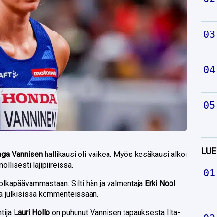
LUE
aga Vannisen
hallikausi oli vaikea. Myös kesäkausi alkoi
ollisesti lajipiireissä.
olkapäävammastaan. Silti hän ja valmentaja
Erki Nool
a julkisissa kommenteissaan.
ntija
Lauri Hollo
on puhunut Vannisen tapauksesta
Ilta-