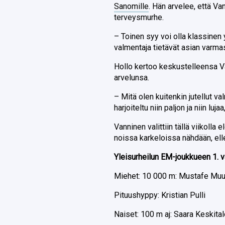
Sanomille
. Hän arvelee, että Va
terveysmurhe.
– Toinen syy voi olla klassinen y
valmentaja tietävät asian varmast
Hollo kertoo keskustelleensa V
arvelunsa.
– Mitä olen kuitenkin jutellut v
harjoiteltu niin paljon ja niin lu
Vanninen valittiin tällä viikolla
noissa karkeloissa nähdään, elle
Yleisurheilun EM-joukkueen 1. v
Miehet: 10 000 m: Mustafe Mu
Pituushyppy: Kristian Pulli
Naiset: 100 m aj: Saara Keskita