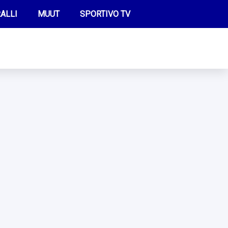
ALLI
MUUT
SPORTIVO TV
FUTIS
KAMPPAILU
OLYMPIALAISET