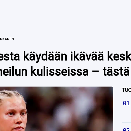
NKANEN
esta käydään ikävää kes
ilun kulisseissa – tästä 
TUO