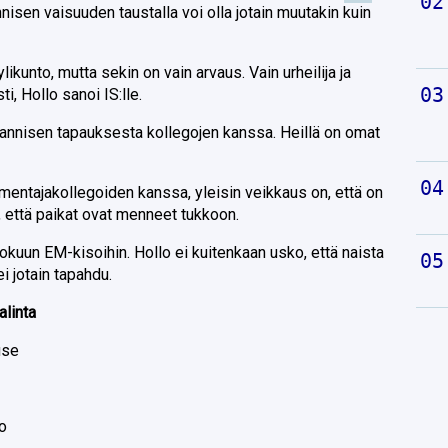
nnisen vaisuuden taustalla voi olla jotain muutakin kuin
likunto, mutta sekin on vain arvaus. Vain urheilija ja
i, Hollo sanoi IS:lle.
annisen tapauksesta kollegojen kanssa. Heillä on omat
almentajakollegoiden kanssa, yleisin veikkaus on, että on
jaa, että paikat ovat menneet tukkoon.
 elokuun EM-kisoihin. Hollo ei kuitenkaan usko, että naista
i jotain tapahdu.
alinta
use
lo