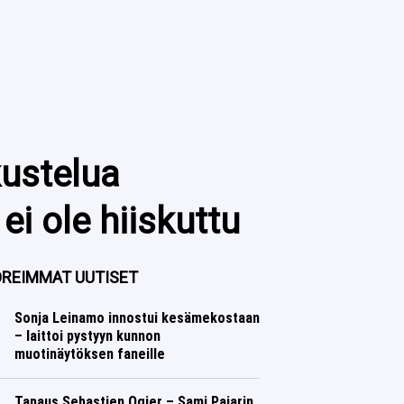
kustelua
ei ole hiiskuttu
REIMMAT UUTISET
Sonja Leinamo innostui kesämekostaan
– laittoi pystyyn kunnon
muotinäytöksen faneille
Talvilajit
Lasse Honkanen
Tapaus Sebastien Ogier – Sami Pajarin