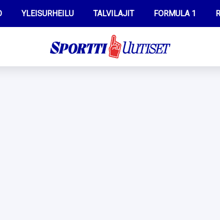
O
YLEISURHEILU
TALVILAJIT
FORMULA 1
R
WILMA HELTELÄ
IIVO NISKANEN
MUSTAFE MUUSE
KERTTU NISKANEN