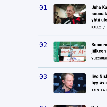
Juha Ka
suomala
yhtä ul
RALLI
Suomen 
jälkeen 
YLEISURH
Iivo Ni
hyytävät
TALVILAJ