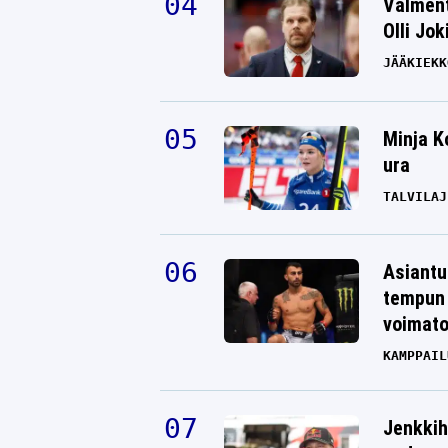
Valment
Olli Jok
JÄÄKIEKK
Minja K
ura
TALVILAJ
Asiantu
tempun 
voimat
KAMPPAIL
Jenkkih