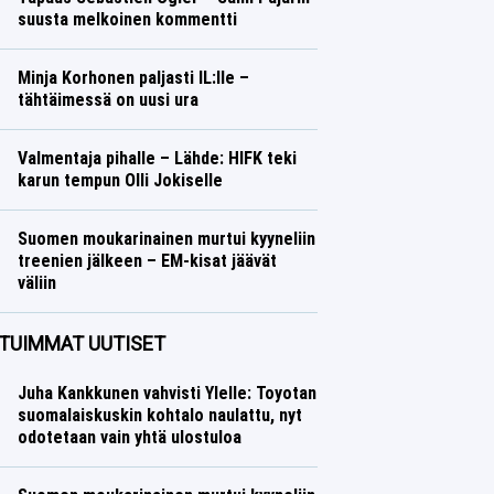
suusta melkoinen kommentti
Ralli
Lasse Honkanen
Minja Korhonen paljasti IL:lle –
tähtäimessä on uusi ura
Talvilajit
Lasse Honkanen
Valmentaja pihalle – Lähde: HIFK teki
karun tempun Olli Jokiselle
Jääkiekko
Lasse Honkanen
Suomen moukarinainen murtui kyyneliin
treenien jälkeen – EM-kisat jäävät
väliin
Yleisurheilu
Lasse Honkanen
TUIMMAT UUTISET
Juha Kankkunen vahvisti Ylelle: Toyotan
suomalaiskuskin kohtalo naulattu, nyt
odotetaan vain yhtä ulostuloa