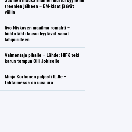
Suomen moukarinainen murtui kyyneliin
treenien jälkeen – EM-kisat jäävät
väliin
Iivo Niskasen maailma romahti –
hiihtotähti lausui hyytävät sanat
lähipiirilleen
Valmentaja pihalle – Lähde: HIFK teki
karun tempun Olli Jokiselle
Minja Korhonen paljasti IL:lle –
tähtäimessä on uusi ura