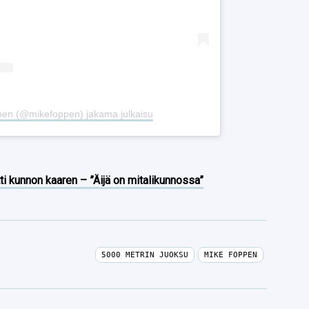
pen (@mikefoppen) jakama julkaisu
ti kunnon kaaren – ”Äijä on mitalikunnossa”
5000 METRIN JUOKSU
MIKE FOPPEN