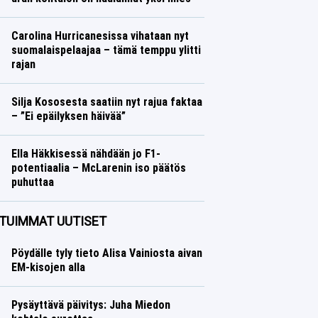
Ralli
Lasse Honkanen
Carolina Hurricanesissa vihataan nyt
suomalaispelaajaa – tämä temppu ylitti
rajan
Jääkiekko
Lasse Honkanen
Silja Kososesta saatiin nyt rajua faktaa
– ”Ei epäilyksen häivää”
Yleisurheilu
Lasse Honkanen
Ella Häkkisessä nähdään jo F1-
potentiaalia – McLarenin iso päätös
puhuttaa
Formula 1
Lasse Honkanen
TUIMMAT UUTISET
Pöydälle tyly tieto Alisa Vainiosta aivan
EM-kisojen alla
Pysäyttävä päivitys: Juha Miedon