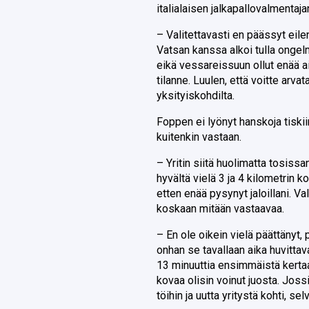
italialaisen jalkapallovalmentaja
– Valitettavasti en päässyt eil
Vatsan kanssa alkoi tulla ongel
eikä vessareissuun ollut enää a
tilanne. Luulen, että voitte arvat
yksityiskohdilta.
Foppen ei lyönyt hanskoja tiskiin
kuitenkin vastaan.
– Yritin siitä huolimatta tosissa
hyvältä vielä 3 ja 4 kilometrin k
etten enää pysynyt jaloillani. 
koskaan mitään vastaavaa.
– En ole oikein vielä päättänyt, p
onhan se tavallaan aika huvittav
13 minuuttia ensimmäistä kertaa.
kovaa olisin voinut juosta. Jossi
töihin ja uutta yritystä kohti, 