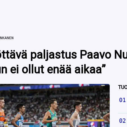
NKANEN
öttävä paljastus Paavo 
 ei ollut enää aikaa”
TUO