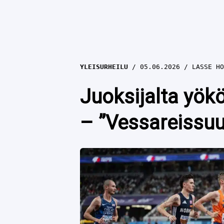
YLEISURHEILU
05.06.2026
LASSE HO
Juoksijalta yök
– ”Vessareissuun