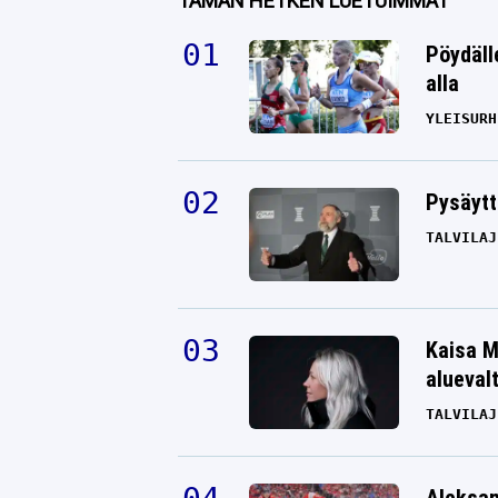
TÄMÄN HETKEN LUETUIMMAT
Pöydäll
alla
YLEISURH
Pysäytt
TALVILAJ
Kaisa M
alueval
TALVILAJ