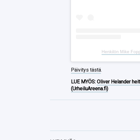
Henkilön Mike Fop
Päivitys tästä
.
LUE MYÖS:
Oliver Helander heit
(UrheiluAreena.fi)
Facebook