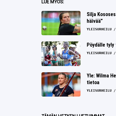
LUE MYÖS:
Twitter
Silja Kososes
häivää”
Whatsapp
YLEISURHEILU
Pöydälle tyly
YLEISURHEILU
Yle: Wilma He
tietoa
YLEISURHEILU