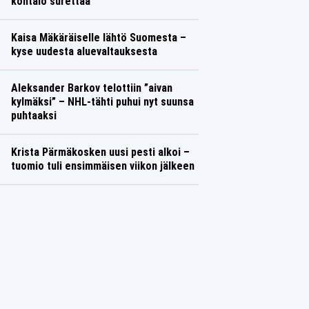
kohtalo surettaa
Kaisa Mäkäräiselle lähtö Suomesta –
kyse uudesta aluevaltauksesta
Aleksander Barkov telottiin ”aivan
kylmäksi” – NHL-tähti puhui nyt suunsa
puhtaaksi
Krista Pärmäkosken uusi pesti alkoi –
tuomio tuli ensimmäisen viikon jälkeen