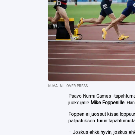
KUVA: ALL OVER PRESS
Paavo Nurmi Games -tapahtuma os
juoksijalle
Mike Foppenille
. Hän
Foppen ei juossut kisaa loppuun
paljastuksen Turun tapahtumista
– Joskus ehkä hyvin, joskus ehk