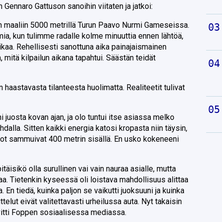
n Gennaro Gattuson sanoihin viitaten ja jatkoi:
en maaliin 5000 metrillä Turun Paavo Nurmi Gameseissa.
mia, kun tulimme radalle kolme minuuttia ennen lähtöä,
ikaa. Rehellisesti sanottuna aika painajaismainen
a, mitä kilpailun aikana tapahtui. Säästän teidät
 haastavasta tilanteesta huolimatta. Realiteetit tulivat
ni juosta kovan ajan, ja olo tuntui itse asiassa melko
ohdalla. Sitten kaikki energia katosi kropasta niin täysin,
Valot sammuivat 400 metrin sisällä. En usko kokeneeni
itäisikö olla surullinen vai vain nauraa asialle, mutta
aa. Tietenkin kyseessä oli loistava mahdollisuus alittaa
 En tiedä, kuinka paljon se vaikutti juoksuuni ja kuinka
ttelut eivät valitettavasti urheilussa auta. Nyt takaisin
selvitti Foppen sosiaalisessa mediassa.