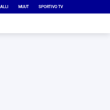
ALLI
MUUT
SPORTIVO TV
FUTIS
KAMPPAILU
OLYMPIALAISET