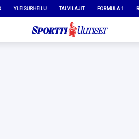
O
YLEISURHEILU
TALVILAJIT
FORMULA 1
R
WILMA HELTELÄ
IIVO NISKANEN
MUSTAFE MUUSE
KERTTU NISKANEN