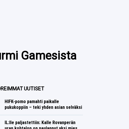
Nurmi Gamesista
REIMMAT UUTISET
HIFK-pomo pamahti paikalle
pukukoppiin – teki yhden asian selväksi
Jääkiekko
Lasse Honkanen
IL:lle paljastettiin: Kalle Rovanperän
uran kohtalon on naulannut yksi mies