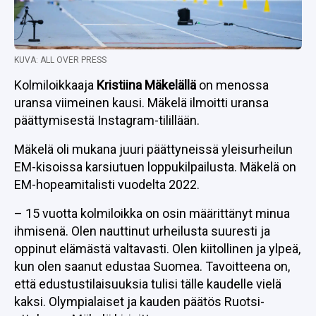
KUVA: ALL OVER PRESS
Kolmiloikkaaja
Kristiina Mäkelällä
on menossa
uransa viimeinen kausi. Mäkelä ilmoitti uransa
päättymisestä Instagram-tilillään.
Mäkelä oli mukana juuri päättyneissä yleisurheilun
EM-kisoissa karsiutuen loppukilpailusta. Mäkelä on
EM-hopeamitalisti vuodelta 2022.
– 15 vuotta kolmiloikka on osin määrittänyt minua
ihmisenä. Olen nauttinut urheilusta suuresti ja
oppinut elämästä valtavasti. Olen kiitollinen ja ylpeä,
kun olen saanut edustaa Suomea. Tavoitteena on,
että edustustilaisuuksia tulisi tälle kaudelle vielä
kaksi. Olympialaiset ja kauden päätös Ruotsi-