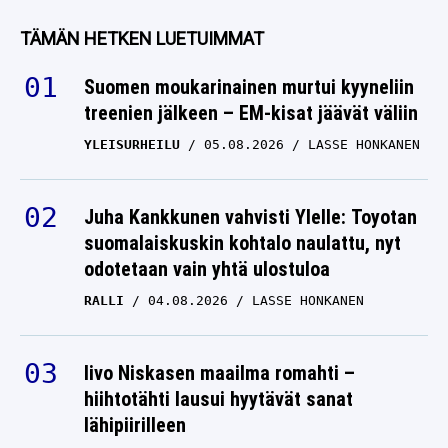
TÄMÄN HETKEN LUETUIMMAT
Suomen moukarinainen murtui kyyneliin
treenien jälkeen – EM-kisat jäävät väliin
YLEISURHEILU
05.08.2026
LASSE HONKANEN
Juha Kankkunen vahvisti Ylelle: Toyotan
suomalaiskuskin kohtalo naulattu, nyt
odotetaan vain yhtä ulostuloa
RALLI
04.08.2026
LASSE HONKANEN
Iivo Niskasen maailma romahti –
hiihtotähti lausui hyytävät sanat
lähipiirilleen