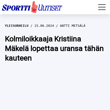
EM-YLEISURHEILU
YLEISURHEILU
15.06.2024
ANTTI METSÄLÄ
JÄÄKIEKKO
Kolmiloikkaaja Kristiina
Mäkelä lopettaa uransa tähän
YLEISURHEILU
kauteen
TALVILAJIT
WILMA HELTELÄ
FORMULA 1
MUSTAFE MUUSE
IIVO NISKANEN
RALLI
KERTTU NISKANEN
MUUT