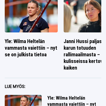
Yle: Wilma Heltelän
Janni Hussi paljasti
vammasta vaiettiin – nyt
karun totuuden
se on julkista tietoa
rallimaailmasta – s
kulisseissa kertova
kaiken
LUE MYÖS:
Yle: Wilma Heltelän
vammasta vaiettiin – nyt