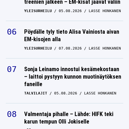
treenien jälkeen – EM-kisat jäävät väliin
YLEISURHEILU
05.08.2026
LASSE HONKANEN
Pöydälle tyly tieto Alisa Vainiosta aivan
EM-kisojen alla
YLEISURHEILU
07.08.2026
LASSE HONKANEN
Sonja Leinamo innostui kesämekostaan
– laittoi pystyyn kunnon muotinäytöksen
faneille
TALVILAJIT
05.08.2026
LASSE HONKANEN
Valmentaja pihalle – Lähde: HIFK teki
karun tempun Olli Jokiselle