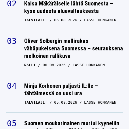
Kaisa Mäkäräiselle lähtö Suomesta –
kyse uudesta aluevaltauksesta
TALVILAJIT
06.08.2026
LASSE HONKANEN
Oliver Solbergin mallirakas
vähäpukeisena Suomessa – seurauksena
melkoinen rallikuva
RALLI
06.08.2026
LASSE HONKANEN
Minja Korhonen paljasti IL:lle –
tähtäimessä on uusi ura
TALVILAJIT
05.08.2026
LASSE HONKANEN
Suomen moukarinainen murtui kyyneliin