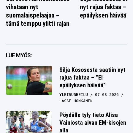
vihataan nyt
nyt rajua faktaa – ”E
suomalaispelaajaa –
epäilyksen häivää”
tämä temppu ylitti rajan
LUE MYÖS:
Silja Kososesta saatiin nyt
rajua faktaa – ”Ei
epäilyksen häivää”
YLEISURHEILU
07.08.2026
LASSE HONKANEN
Pöydälle tyly tieto Alisa
Vainiosta aivan EM-kisojen
alla