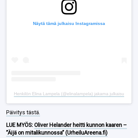
Näytä tämä julkaisu Instagramissa
Henkilön Elina Lampela (@elinalampela) jakama julkaisu
Päivitys tästä.
LUE MYÖS:
Oliver Helander heitti kunnon kaaren –
”Äijä on mitalikunnossa” (UrheiluAreena.fi)