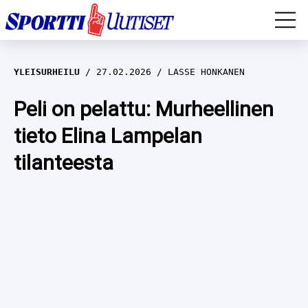
EM-YLEISURHEILU
YLEISURHEILU
27.02.2026
LASSE HONKANEN
JÄÄKIEKKO
Peli on pelattu: Murheellinen
tieto Elina Lampelan
YLEISURHEILU
tilanteesta
TALVILAJIT
WILMA HELTELÄ
FORMULA 1
MUSTAFE MUUSE
IIVO NISKANEN
RALLI
KERTTU NISKANEN
MUUT