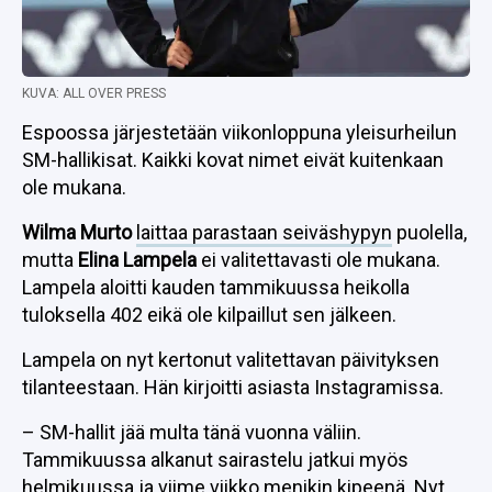
KUVA: ALL OVER PRESS
Espoossa järjestetään viikonloppuna yleisurheilun
SM-hallikisat. Kaikki kovat nimet eivät kuitenkaan
ole mukana.
Wilma Murto
laittaa parastaan seiväshypyn
puolella,
mutta
Elina Lampela
ei valitettavasti ole mukana.
Lampela aloitti kauden tammikuussa heikolla
tuloksella 402 eikä ole kilpaillut sen jälkeen.
Lampela on nyt kertonut valitettavan päivityksen
tilanteestaan. Hän kirjoitti asiasta Instagramissa.
– SM-hallit jää multa tänä vuonna väliin.
Tammikuussa alkanut sairastelu jatkui myös
helmikuussa ja viime viikko menikin kipeenä. Nyt