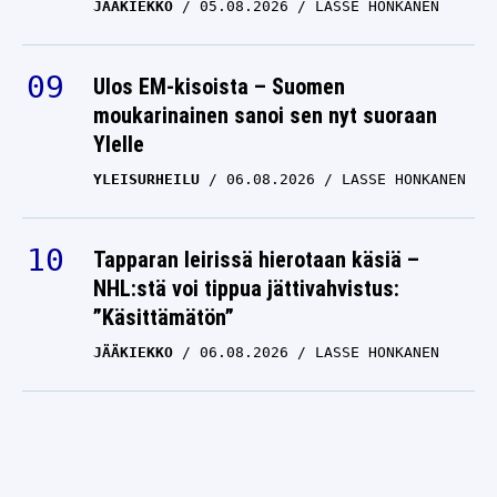
JÄÄKIEKKO
05.08.2026
LASSE HONKANEN
Ulos EM-kisoista – Suomen
moukarinainen sanoi sen nyt suoraan
Ylelle
YLEISURHEILU
06.08.2026
LASSE HONKANEN
Tapparan leirissä hierotaan käsiä –
NHL:stä voi tippua jättivahvistus:
”Käsittämätön”
JÄÄKIEKKO
06.08.2026
LASSE HONKANEN